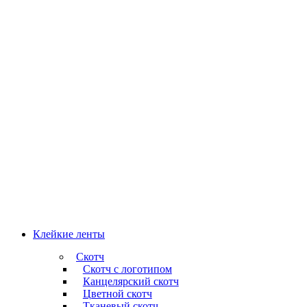
Клейкие ленты
Скотч
Скотч с логотипом
Канцелярский скотч
Цветной скотч
Тканевый скотч