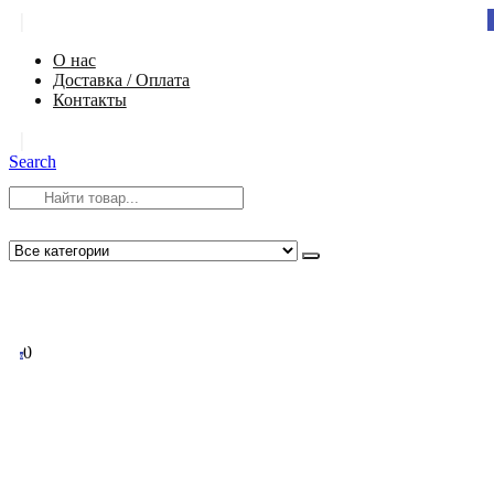
|
О нас
Доставка / Оплата
Контакты
|
Search
8 (812) 984-54-58
info@app-spb.ru
0
0