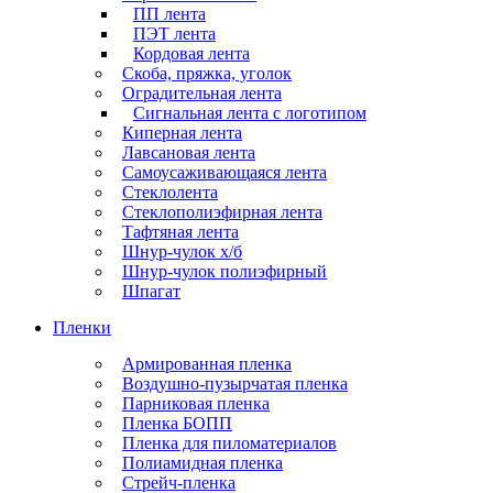
ПП лента
ПЭТ лента
Кордовая лента
Скоба, пряжка, уголок
Оградительная лента
Сигнальная лента с логотипом
Киперная лента
Лавсановая лента
Самоусаживающаяся лента
Стеклолента
Стеклополиэфирная лента
Тафтяная лента
Шнур-чулок х/б
Шнур-чулок полиэфирный
Шпагат
Пленки
Армированная пленка
Воздушно-пузырчатая пленка
Парниковая пленка
Пленка БОПП
Пленка для пиломатериалов
Полиамидная пленка
Стрейч-пленка