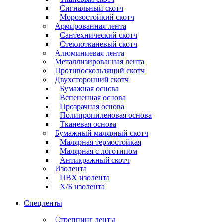
Сигнальный скотч
Морозостойкий скотч
Армированная лента
Сантехнический скотч
Стеклотканевый скотч
Алюминиевая лента
Металлизированная лента
Противоскользящий скотч
Двухсторонний скотч
Бумажная основа
Вспененная основа
Прозрачная основа
Полипропиленовая основа
Тканевая основа
Бумажный малярный скотч
Малярная термостойкая
Малярная с логотипом
Антикражный скотч
Изолента
ПВХ изолента
Х/Б изолента
Спецленты
Стреппинг ленты