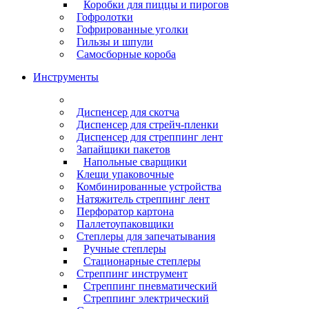
Коробки для пиццы и пирогов
Гофролотки
Гофрированные уголки
Гильзы и шпули
Самосборные короба
Инструменты
Диспенсер для скотча
Диспенсер для стрейч-пленки
Диспенсер для стреппинг лент
Запайщики пакетов
Напольные сварщики
Клещи упаковочные
Комбинированные устройства
Натяжитель стреппинг лент
Перфоратор картона
Паллетоупаковщики
Степлеры для запечатывания
Ручные степлеры
Стационарные степлеры
Стреппинг инструмент
Стреппинг пневматический
Стреппинг электрический