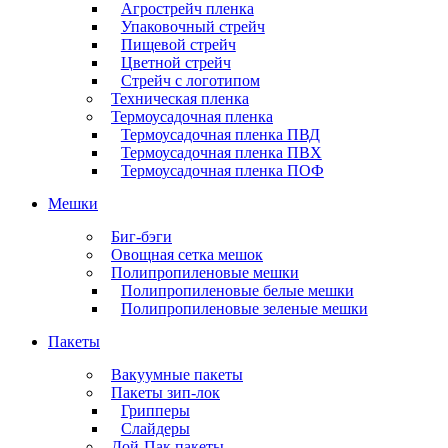
Агрострейч пленка
Упаковочный стрейч
Пищевой стрейч
Цветной стрейч
Стрейч с логотипом
Техническая пленка
Термоусадочная пленка
Термоусадочная пленка ПВД
Термоусадочная пленка ПВХ
Термоусадочная пленка ПОФ
Мешки
Биг-бэги
Овощная сетка мешок
Полипропиленовые мешки
Полипропиленовые белые мешки
Полипропиленовые зеленые мешки
Пакеты
Вакуумные пакеты
Пакеты зип-лок
Грипперы
Слайдеры
Дой-Пак пакеты