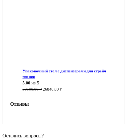
Упаковочный стол с диспенсерами для стрейч
пленки
5.00
из 5
Первоначальная
Текущая
30500,00
₽
26840,00
₽
цена
цена:
составляла
26840,00 ₽.
Отзывы
30500,00 ₽.
Остались вопросы?