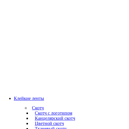
Клейкие ленты
Скотч
Скотч с логотипом
Канцелярский скотч
Цветной скотч
Тканевый скотч