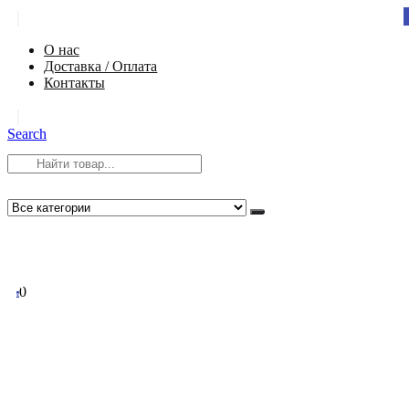
|
О нас
Доставка / Оплата
Контакты
|
Search
8 (812) 984-54-58
info@app-spb.ru
0
0