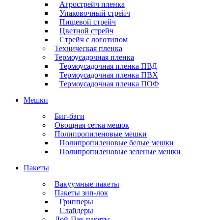
Агрострейч пленка
Упаковочный стрейч
Пищевой стрейч
Цветной стрейч
Стрейч с логотипом
Техническая пленка
Термоусадочная пленка
Термоусадочная пленка ПВД
Термоусадочная пленка ПВХ
Термоусадочная пленка ПОФ
Мешки
Биг-бэги
Овощная сетка мешок
Полипропиленовые мешки
Полипропиленовые белые мешки
Полипропиленовые зеленые мешки
Пакеты
Вакуумные пакеты
Пакеты зип-лок
Грипперы
Слайдеры
Дой-Пак пакеты