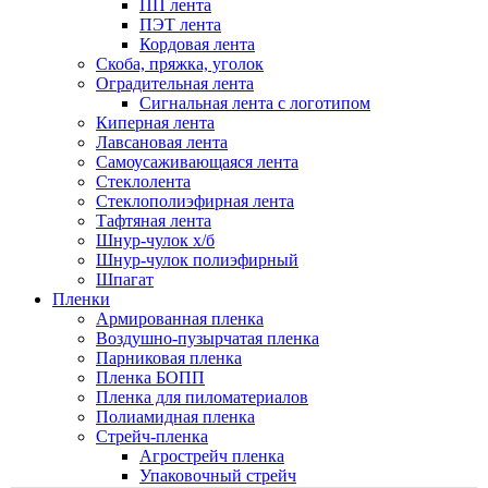
ПП лента
ПЭТ лента
Кордовая лента
Скоба, пряжка, уголок
Оградительная лента
Сигнальная лента с логотипом
Киперная лента
Лавсановая лента
Самоусаживающаяся лента
Стеклолента
Стеклополиэфирная лента
Тафтяная лента
Шнур-чулок х/б
Шнур-чулок полиэфирный
Шпагат
Пленки
Армированная пленка
Воздушно-пузырчатая пленка
Парниковая пленка
Пленка БОПП
Пленка для пиломатериалов
Полиамидная пленка
Стрейч-пленка
Агрострейч пленка
Упаковочный стрейч