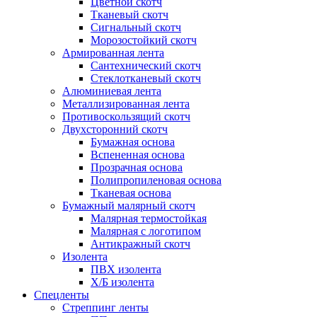
Цветной скотч
Тканевый скотч
Сигнальный скотч
Морозостойкий скотч
Армированная лента
Сантехнический скотч
Стеклотканевый скотч
Алюминиевая лента
Металлизированная лента
Противоскользящий скотч
Двухсторонний скотч
Бумажная основа
Вспененная основа
Прозрачная основа
Полипропиленовая основа
Тканевая основа
Бумажный малярный скотч
Малярная термостойкая
Малярная с логотипом
Антикражный скотч
Изолента
ПВХ изолента
Х/Б изолента
Спецленты
Стреппинг ленты