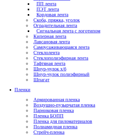
ПП лента
ПЭТ лента
Кордовая лента
Скоба, пряжка, уголок
Оградительная лента
Сигнальная лента с логотипом
Киперная лента
Лавсановая лента
Самоусаживающаяся лента
Стеклолента
Стеклополиэфирная лента
Тафтяная лента
Шнур-чулок х/б
Шнур-чулок полиэфирный
Шпагат
Пленки
Армированная пленка
Воздушно-пузырчатая пленка
Парниковая пленка
Пленка БОПП
Пленка для пиломатериалов
Полиамидная пленка
Стрейч-пленка