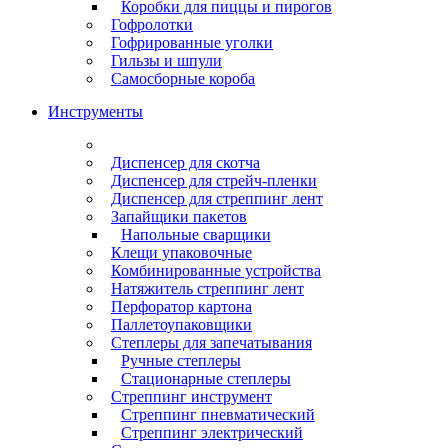
Коробки для пиццы и пирогов
Гофролотки
Гофрированные уголки
Гильзы и шпули
Самосборные короба
Инструменты
Диспенсер для скотча
Диспенсер для стрейч-пленки
Диспенсер для стреппинг лент
Запайщики пакетов
Напольные сварщики
Клещи упаковочные
Комбинированные устройства
Натяжитель стреппинг лент
Перфоратор картона
Паллетоупаковщики
Степлеры для запечатывания
Ручные степлеры
Стационарные степлеры
Стреппинг инструмент
Стреппинг пневматический
Стреппинг электрический