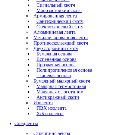
Сигнальный скотч
Морозостойкий скотч
Армированная лента
Сантехнический скотч
Стеклотканевый скотч
Алюминиевая лента
Металлизированная лента
Противоскользящий скотч
Двухсторонний скотч
Бумажная основа
Вспененная основа
Прозрачная основа
Полипропиленовая основа
Тканевая основа
Бумажный малярный скотч
Малярная термостойкая
Малярная с логотипом
Антикражный скотч
Изолента
ПВХ изолента
Х/Б изолента
Спецленты
Стреппинг ленты