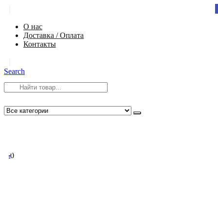
|
О нас
Доставка / Оплата
Контакты
|
Search
8 (812) 984-54-58
info@app-spb.ru
0
0