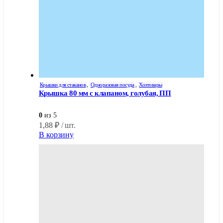
Крышки для стаканов
,
Одноразовая посуда
,
Хозтовары
Крышка 80 мм с клапаном, голубая, ПП
0
из 5
1,88
₽
/ шт.
В корзину