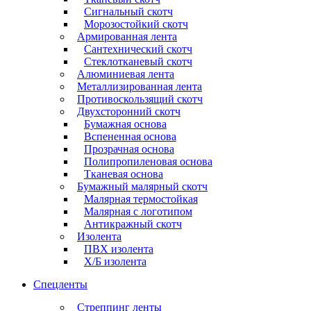
Сигнальный скотч
Морозостойкий скотч
Армированная лента
Сантехнический скотч
Стеклотканевый скотч
Алюминиевая лента
Металлизированная лента
Противоскользящий скотч
Двухсторонний скотч
Бумажная основа
Вспененная основа
Прозрачная основа
Полипропиленовая основа
Тканевая основа
Бумажный малярный скотч
Малярная термостойкая
Малярная с логотипом
Антикражный скотч
Изолента
ПВХ изолента
Х/Б изолента
Спецленты
Стреппинг ленты