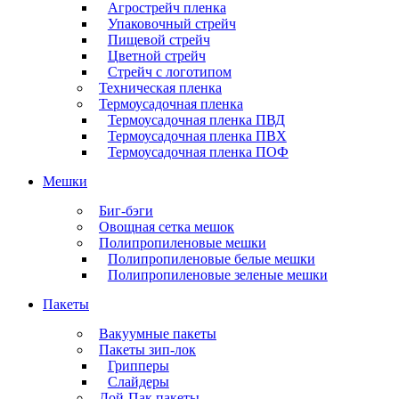
Агрострейч пленка
Упаковочный стрейч
Пищевой стрейч
Цветной стрейч
Стрейч с логотипом
Техническая пленка
Термоусадочная пленка
Термоусадочная пленка ПВД
Термоусадочная пленка ПВХ
Термоусадочная пленка ПОФ
Мешки
Биг-бэги
Овощная сетка мешок
Полипропиленовые мешки
Полипропиленовые белые мешки
Полипропиленовые зеленые мешки
Пакеты
Вакуумные пакеты
Пакеты зип-лок
Грипперы
Слайдеры
Дой-Пак пакеты