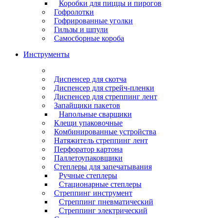
Коробки для пиццы и пирогов
Гофролотки
Гофрированные уголки
Гильзы и шпули
Самосборные короба
Инструменты
Диспенсер для скотча
Диспенсер для стрейч-пленки
Диспенсер для стреппинг лент
Запайщики пакетов
Напольные сварщики
Клещи упаковочные
Комбинированные устройства
Натяжитель стреппинг лент
Перфоратор картона
Паллетоупаковщики
Степлеры для запечатывания
Ручные степлеры
Стационарные степлеры
Стреппинг инструмент
Стреппинг пневматический
Стреппинг электрический