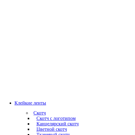
Клейкие ленты
Скотч
Скотч с логотипом
Канцелярский скотч
Цветной скотч
Тканевый скотч