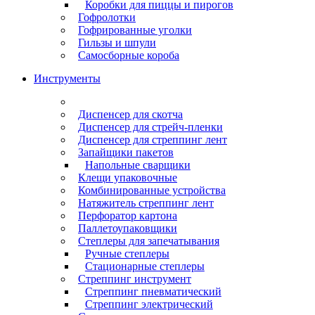
Коробки для пиццы и пирогов
Гофролотки
Гофрированные уголки
Гильзы и шпули
Самосборные короба
Инструменты
Диспенсер для скотча
Диспенсер для стрейч-пленки
Диспенсер для стреппинг лент
Запайщики пакетов
Напольные сварщики
Клещи упаковочные
Комбинированные устройства
Натяжитель стреппинг лент
Перфоратор картона
Паллетоупаковщики
Степлеры для запечатывания
Ручные степлеры
Стационарные степлеры
Стреппинг инструмент
Стреппинг пневматический
Стреппинг электрический