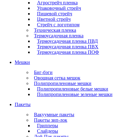
Агрострейч пленка
Упаковочный стрейч
Пищевой стрейч
Цветной стрейч
Стрейч с логотипом
Техническая пленка
Термоусадочная пленка
Термоусадочная пленка ПВД
Термоусадочная пленка ПВХ
Термоусадочная пленка ПОФ
Мешки
Биг-бэги
Овощная сетка мешок
Полипропиленовые мешки
Полипропиленовые белые мешки
Полипропиленовые зеленые мешки
Пакеты
Вакуумные пакеты
Пакеты зип-лок
Грипперы
Слайдеры
Дой-Пак пакеты