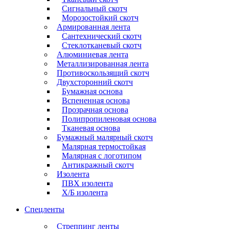
Сигнальный скотч
Морозостойкий скотч
Армированная лента
Сантехнический скотч
Стеклотканевый скотч
Алюминиевая лента
Металлизированная лента
Противоскользящий скотч
Двухсторонний скотч
Бумажная основа
Вспененная основа
Прозрачная основа
Полипропиленовая основа
Тканевая основа
Бумажный малярный скотч
Малярная термостойкая
Малярная с логотипом
Антикражный скотч
Изолента
ПВХ изолента
Х/Б изолента
Спецленты
Стреппинг ленты