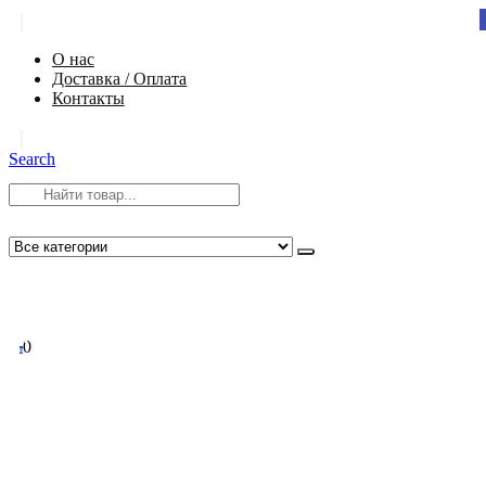
|
О нас
Доставка / Оплата
Контакты
|
Search
8 (812) 984-54-58
info@app-spb.ru
0
0