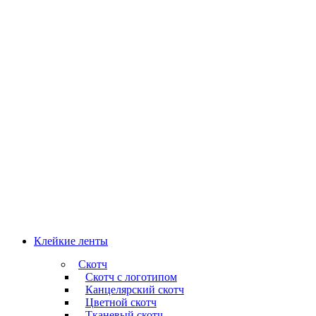
Клейкие ленты
Скотч
Скотч с логотипом
Канцелярский скотч
Цветной скотч
Тканевый скотч