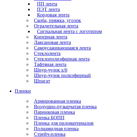
ПП лента
ПЭТ лента
Кордовая лента
Скоба, пряжка, уголок
Оградительная лента
Сигнальная лента с логотипом
Киперная лента
Лавсановая лента
Самоусаживающаяся лента
Стеклолента
Стеклополиэфирная лента
Тафтяная лента
Шнур-чулок х/б
Шнур-чулок полиэфирный
Шпагат
Пленки
Армированная пленка
Воздушно-пузырчатая пленка
Парниковая пленка
Пленка БОПП
Пленка для пиломатериалов
Полиамидная пленка
Стрейч-пленка