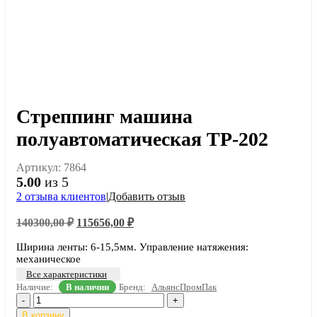
Стреппинг машина
полуавтоматическая TP-202
Артикул:
7864
5.00
из 5
2
отзыва клиентов
|
Добавить отзыв
Первоначальная
Текущая
140300,00
₽
115656,00
₽
цена
цена:
составляла
Ширина ленты: 6-15,5мм. Управление натяжения:
115656,00 ₽.
механическое
140300,00 ₽.
Все характеристики
Наличие:
В наличии
Бренд:
АльянсПромПак
-
+
В корзину