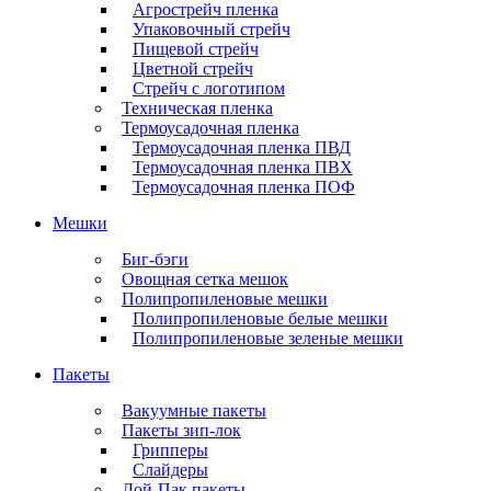
Агрострейч пленка
Упаковочный стрейч
Пищевой стрейч
Цветной стрейч
Стрейч с логотипом
Техническая пленка
Термоусадочная пленка
Термоусадочная пленка ПВД
Термоусадочная пленка ПВХ
Термоусадочная пленка ПОФ
Мешки
Биг-бэги
Овощная сетка мешок
Полипропиленовые мешки
Полипропиленовые белые мешки
Полипропиленовые зеленые мешки
Пакеты
Вакуумные пакеты
Пакеты зип-лок
Грипперы
Слайдеры
Дой-Пак пакеты