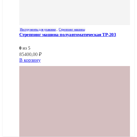
Инструменты для упаковки
,
Стреппинг машины
Стреппинг машина полуавтоматическая TP-203
0
из 5
85400,00
₽
В корзину