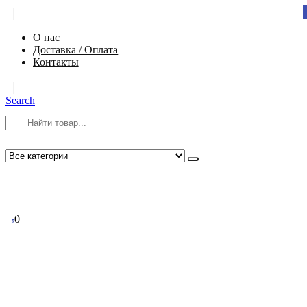
|
О нас
Доставка / Оплата
Контакты
|
Search
8 (812) 984-54-58
info@app-spb.ru
0
0