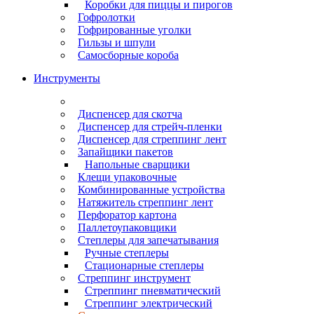
Коробки для пиццы и пирогов
Гофролотки
Гофрированные уголки
Гильзы и шпули
Самосборные короба
Инструменты
Диспенсер для скотча
Диспенсер для стрейч-пленки
Диспенсер для стреппинг лент
Запайщики пакетов
Напольные сварщики
Клещи упаковочные
Комбинированные устройства
Натяжитель стреппинг лент
Перфоратор картона
Паллетоупаковщики
Степлеры для запечатывания
Ручные степлеры
Стационарные степлеры
Стреппинг инструмент
Стреппинг пневматический
Стреппинг электрический