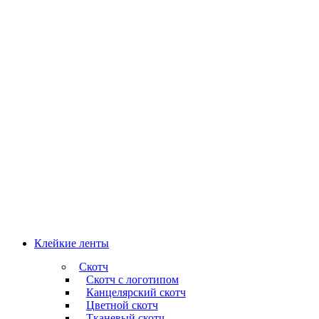
Клейкие ленты
Скотч
Скотч с логотипом
Канцелярский скотч
Цветной скотч
Тканевый скотч