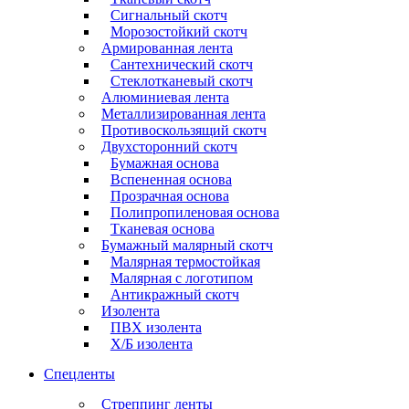
Сигнальный скотч
Морозостойкий скотч
Армированная лента
Сантехнический скотч
Стеклотканевый скотч
Алюминиевая лента
Металлизированная лента
Противоскользящий скотч
Двухсторонний скотч
Бумажная основа
Вспененная основа
Прозрачная основа
Полипропиленовая основа
Тканевая основа
Бумажный малярный скотч
Малярная термостойкая
Малярная с логотипом
Антикражный скотч
Изолента
ПВХ изолента
Х/Б изолента
Спецленты
Стреппинг ленты