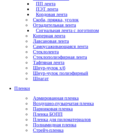
ПП лента
ПЭТ лента
Кордовая лента
Скоба, пряжка, уголок
Оградительная лента
Сигнальная лента с логотипом
Киперная лента
Лавсановая лента
Самоусаживающаяся лента
Стеклолента
Стеклополиэфирная лента
Тафтяная лента
Шнур-чулок х/б
Шнур-чулок полиэфирный
Шпагат
Пленки
Армированная пленка
Воздушно-пузырчатая пленка
Парниковая пленка
Пленка БОПП
Пленка для пиломатериалов
Полиамидная пленка
Стрейч-пленка