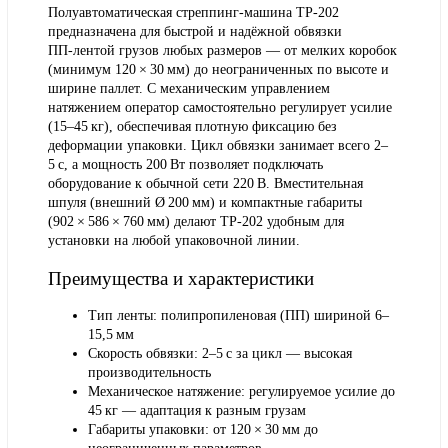
Полуавтоматическая стреппинг‑машина TP‑202
предназначена для быстрой и надёжной обвязки
ПП‑лентой грузов любых размеров — от мелких коробок
(минимум 120 × 30 мм) до неограниченных по высоте и
ширине паллет. С механическим управлением
натяжением оператор самостоятельно регулирует усилие
(15–45 кг), обеспечивая плотную фиксацию без
деформации упаковки. Цикл обвязки занимает всего 2–
5 с, а мощность 200 Вт позволяет подключать
оборудование к обычной сети 220 В. Вместительная
шпуля (внешний Ø 200 мм) и компактные габариты
(902 × 586 × 760 мм) делают TP‑202 удобным для
установки на любой упаковочной линии.
Преимущества и характеристики
Тип ленты:
полипропиленовая (ПП) шириной 6–
15,5 мм
Скорость обвязки:
2–5 с за цикл — высокая
производительность
Механическое натяжение:
регулируемое усилие до
45 кг — адаптация к разным грузам
Габариты упаковки:
от 120 × 30 мм до