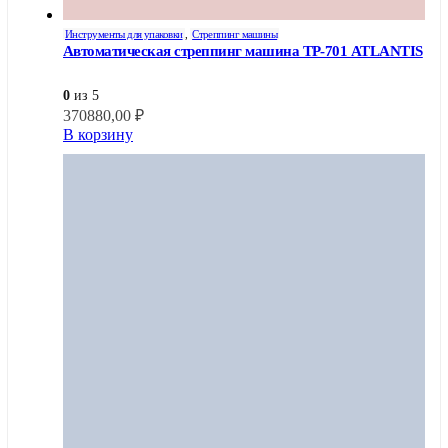
Инструменты для упаковки
,
Стреппинг машины
Автоматическая стреппинг машина ТР-701 ATLANTIS
0
из 5
370880,00
₽
В корзину