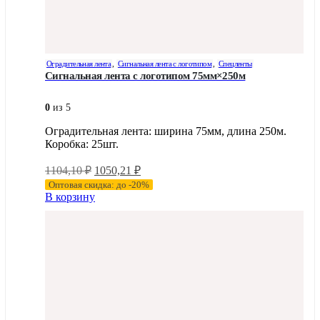
Оградительная лента
,
Сигнальная лента с логотипом
,
Спецленты
Сигнальная лента с логотипом 75мм×250м
0
из 5
Оградительная лента: ширина 75мм, длина 250м.
Коробка: 25шт.
Первоначальная
Текущая
1104,10
₽
1050,21
₽
цена
цена:
Оптовая скидка: до -20%
составляла
1050,21 ₽.
В корзину
1104,10 ₽.