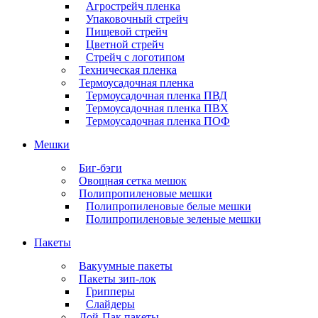
Агрострейч пленка
Упаковочный стрейч
Пищевой стрейч
Цветной стрейч
Стрейч с логотипом
Техническая пленка
Термоусадочная пленка
Термоусадочная пленка ПВД
Термоусадочная пленка ПВХ
Термоусадочная пленка ПОФ
Мешки
Биг-бэги
Овощная сетка мешок
Полипропиленовые мешки
Полипропиленовые белые мешки
Полипропиленовые зеленые мешки
Пакеты
Вакуумные пакеты
Пакеты зип-лок
Грипперы
Слайдеры
Дой-Пак пакеты