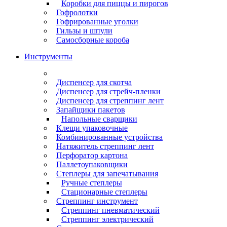
Коробки для пиццы и пирогов
Гофролотки
Гофрированные уголки
Гильзы и шпули
Самосборные короба
Инструменты
Диспенсер для скотча
Диспенсер для стрейч-пленки
Диспенсер для стреппинг лент
Запайщики пакетов
Напольные сварщики
Клещи упаковочные
Комбинированные устройства
Натяжитель стреппинг лент
Перфоратор картона
Паллетоупаковщики
Степлеры для запечатывания
Ручные степлеры
Стационарные степлеры
Стреппинг инструмент
Стреппинг пневматический
Стреппинг электрический