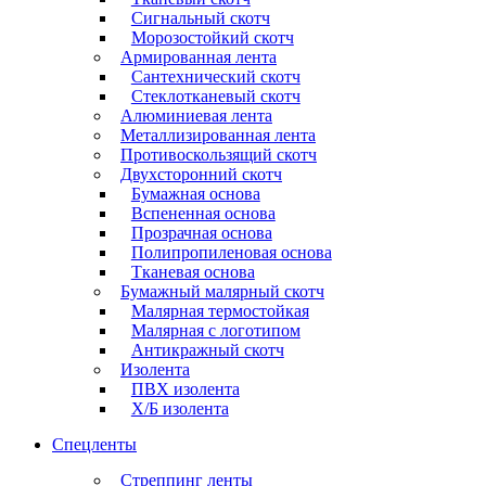
Сигнальный скотч
Морозостойкий скотч
Армированная лента
Сантехнический скотч
Стеклотканевый скотч
Алюминиевая лента
Металлизированная лента
Противоскользящий скотч
Двухсторонний скотч
Бумажная основа
Вспененная основа
Прозрачная основа
Полипропиленовая основа
Тканевая основа
Бумажный малярный скотч
Малярная термостойкая
Малярная с логотипом
Антикражный скотч
Изолента
ПВХ изолента
Х/Б изолента
Спецленты
Стреппинг ленты