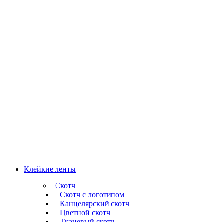
Клейкие ленты
Скотч
Скотч с логотипом
Канцелярский скотч
Цветной скотч
Тканевый скотч