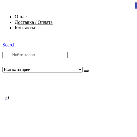
|
О нас
Доставка / Оплата
Контакты
|
Search
8 (812) 984-54-58
info@app-spb.ru
0
0