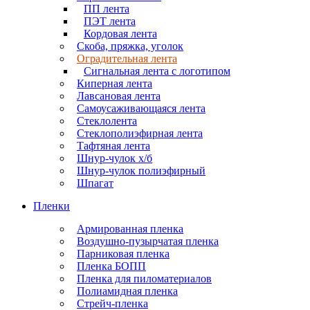
ПП лента
ПЭТ лента
Кордовая лента
Скоба, пряжка, уголок
Оградительная лента
Сигнальная лента с логотипом
Киперная лента
Лавсановая лента
Самоусаживающаяся лента
Стеклолента
Стеклополиэфирная лента
Тафтяная лента
Шнур-чулок х/б
Шнур-чулок полиэфирный
Шпагат
Пленки
Армированная пленка
Воздушно-пузырчатая пленка
Парниковая пленка
Пленка БОПП
Пленка для пиломатериалов
Полиамидная пленка
Стрейч-пленка