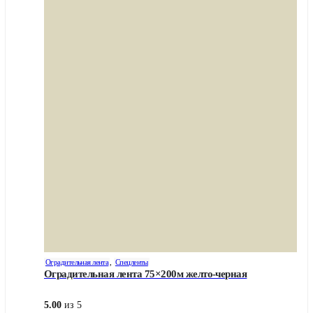
Оградительная лента
,
Спецленты
Оградительная лента 75×200м желто-черная
5.00
из 5