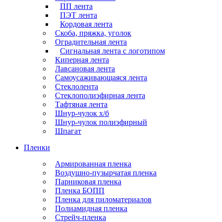
ПП лента
ПЭТ лента
Кордовая лента
Скоба, пряжка, уголок
Оградительная лента
Сигнальная лента с логотипом
Киперная лента
Лавсановая лента
Самоусаживающаяся лента
Стеклолента
Стеклополиэфирная лента
Тафтяная лента
Шнур-чулок х/б
Шнур-чулок полиэфирный
Шпагат
Пленки
Армированная пленка
Воздушно-пузырчатая пленка
Парниковая пленка
Пленка БОПП
Пленка для пиломатериалов
Полиамидная пленка
Стрейч-пленка