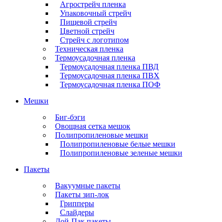
Агрострейч пленка
Упаковочный стрейч
Пищевой стрейч
Цветной стрейч
Стрейч с логотипом
Техническая пленка
Термоусадочная пленка
Термоусадочная пленка ПВД
Термоусадочная пленка ПВХ
Термоусадочная пленка ПОФ
Мешки
Биг-бэги
Овощная сетка мешок
Полипропиленовые мешки
Полипропиленовые белые мешки
Полипропиленовые зеленые мешки
Пакеты
Вакуумные пакеты
Пакеты зип-лок
Грипперы
Слайдеры
Дой-Пак пакеты