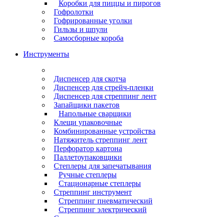
Коробки для пиццы и пирогов
Гофролотки
Гофрированные уголки
Гильзы и шпули
Самосборные короба
Инструменты
Диспенсер для скотча
Диспенсер для стрейч-пленки
Диспенсер для стреппинг лент
Запайщики пакетов
Напольные сварщики
Клещи упаковочные
Комбинированные устройства
Натяжитель стреппинг лент
Перфоратор картона
Паллетоупаковщики
Степлеры для запечатывания
Ручные степлеры
Стационарные степлеры
Стреппинг инструмент
Стреппинг пневматический
Стреппинг электрический