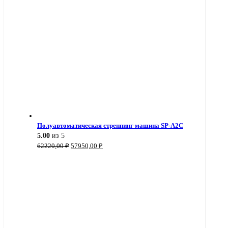
Полуавтоматическая стреппинг машина SP-A2C
5.00
из 5
Первоначальная
Текущая
62220,00
₽
57950,00
₽
цена
цена:
составляла
57950,00 ₽.
62220,00 ₽.