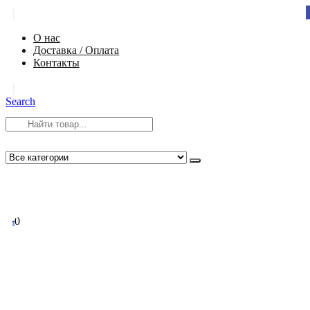
|
О нас
Доставка / Оплата
Контакты
|
Search
8 (812) 984-54-58
info@app-spb.ru
0
0