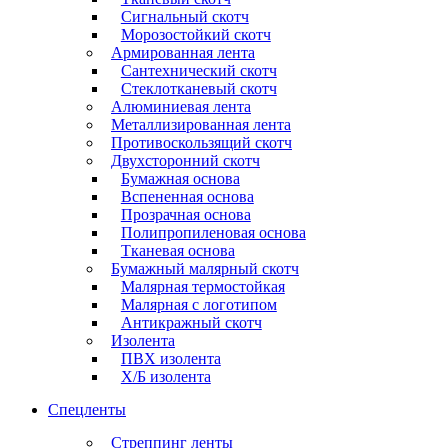
Сигнальный скотч
Морозостойкий скотч
Армированная лента
Сантехнический скотч
Стеклотканевый скотч
Алюминиевая лента
Металлизированная лента
Противоскользящий скотч
Двухсторонний скотч
Бумажная основа
Вспененная основа
Прозрачная основа
Полипропиленовая основа
Тканевая основа
Бумажный малярный скотч
Малярная термостойкая
Малярная с логотипом
Антикражный скотч
Изолента
ПВХ изолента
Х/Б изолента
Спецленты
Стреппинг ленты