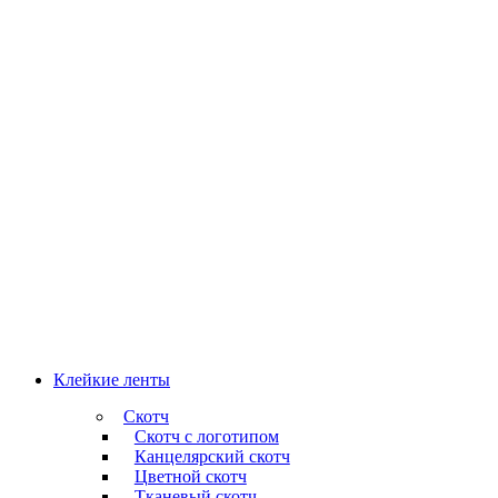
Клейкие ленты
Скотч
Скотч с логотипом
Канцелярский скотч
Цветной скотч
Тканевый скотч