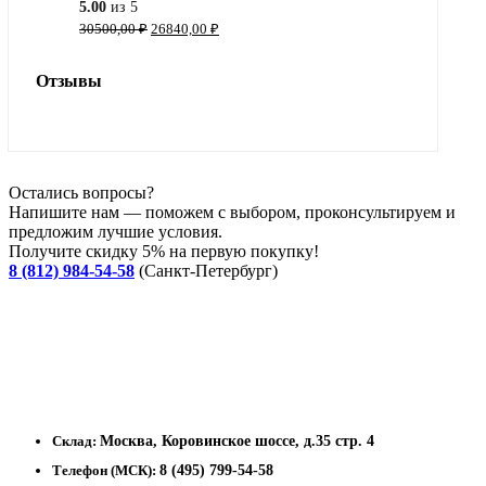
5.00
из 5
Первоначальная
Текущая
30500,00
₽
26840,00
₽
цена
цена:
составляла
26840,00 ₽.
Отзывы
30500,00 ₽.
Остались вопросы?
Напишите нам — поможем с выбором, проконсультируем и
предложим лучшие условия.
Получите скидку 5% на первую покупку!
8 (812) 984-54-58
(Санкт-Петербург)
Склад:
Москва, Коровинское шоссе, д.35 стр. 4
Телефон (МСК):
8 (495) 799-54-58