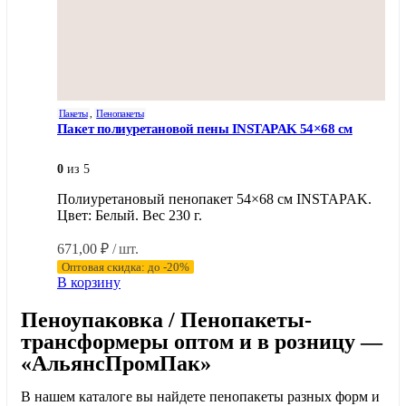
Пакеты
,
Пенопакеты
Пакет полиуретановой пены INSTAPAK 54×68 см
0
из 5
Полиуретановый пенопакет 54×68 см INSTAPAK.
Цвет: Белый. Вес 230 г.
671,00
₽
/ шт.
Оптовая скидка: до -20%
В корзину
Пеноупаковка / Пенопакеты-
трансформеры оптом и в розницу —
«АльянсПромПак»
В нашем каталоге вы найдете пенопакеты разных форм и