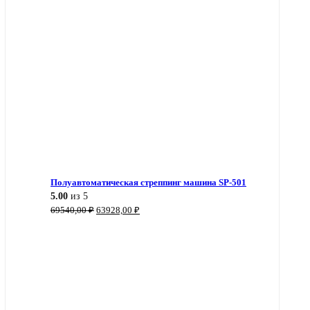
Полуавтоматическая стреппинг машина SP-501
5.00
из 5
Первоначальная
Текущая
69540,00
₽
63928,00
₽
цена
цена:
составляла
63928,00 ₽.
69540,00 ₽.