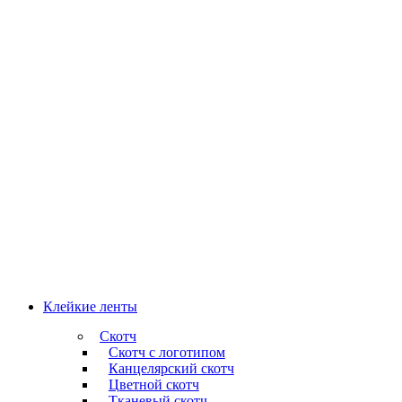
Клейкие ленты
Скотч
Скотч с логотипом
Канцелярский скотч
Цветной скотч
Тканевый скотч