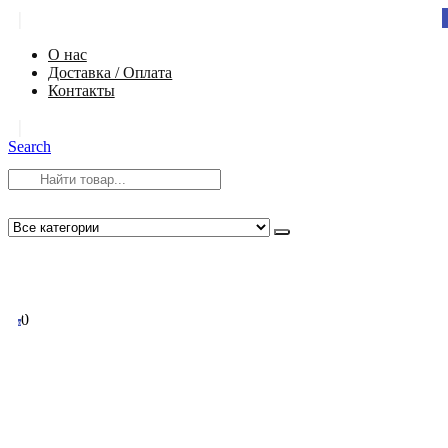
|
О нас
Доставка / Оплата
Контакты
|
Search
8 (812) 984-54-58
info@app-spb.ru
0
0