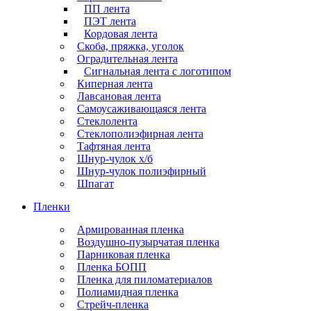
ПП лента
ПЭТ лента
Кордовая лента
Скоба, пряжка, уголок
Оградительная лента
Сигнальная лента с логотипом
Киперная лента
Лавсановая лента
Самоусаживающаяся лента
Стеклолента
Стеклополиэфирная лента
Тафтяная лента
Шнур-чулок х/б
Шнур-чулок полиэфирный
Шпагат
Пленки
Армированная пленка
Воздушно-пузырчатая пленка
Парниковая пленка
Пленка БОПП
Пленка для пиломатериалов
Полиамидная пленка
Стрейч-пленка