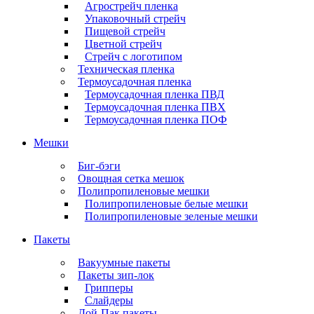
Агрострейч пленка
Упаковочный стрейч
Пищевой стрейч
Цветной стрейч
Стрейч с логотипом
Техническая пленка
Термоусадочная пленка
Термоусадочная пленка ПВД
Термоусадочная пленка ПВХ
Термоусадочная пленка ПОФ
Мешки
Биг-бэги
Овощная сетка мешок
Полипропиленовые мешки
Полипропиленовые белые мешки
Полипропиленовые зеленые мешки
Пакеты
Вакуумные пакеты
Пакеты зип-лок
Грипперы
Слайдеры
Дой-Пак пакеты