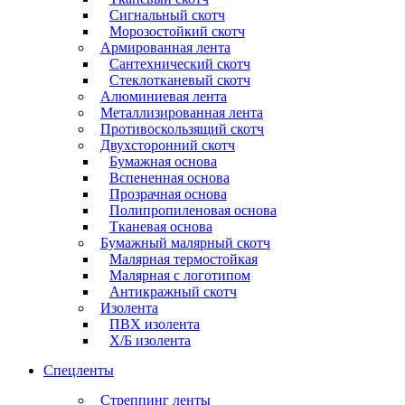
Сигнальный скотч
Морозостойкий скотч
Армированная лента
Сантехнический скотч
Стеклотканевый скотч
Алюминиевая лента
Металлизированная лента
Противоскользящий скотч
Двухсторонний скотч
Бумажная основа
Вспененная основа
Прозрачная основа
Полипропиленовая основа
Тканевая основа
Бумажный малярный скотч
Малярная термостойкая
Малярная с логотипом
Антикражный скотч
Изолента
ПВХ изолента
Х/Б изолента
Спецленты
Стреппинг ленты