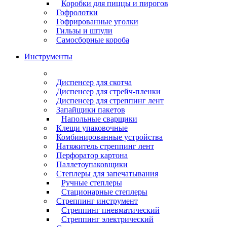
Коробки для пиццы и пирогов
Гофролотки
Гофрированные уголки
Гильзы и шпули
Самосборные короба
Инструменты
Диспенсер для скотча
Диспенсер для стрейч-пленки
Диспенсер для стреппинг лент
Запайщики пакетов
Напольные сварщики
Клещи упаковочные
Комбинированные устройства
Натяжитель стреппинг лент
Перфоратор картона
Паллетоупаковщики
Степлеры для запечатывания
Ручные степлеры
Стационарные степлеры
Стреппинг инструмент
Стреппинг пневматический
Стреппинг электрический