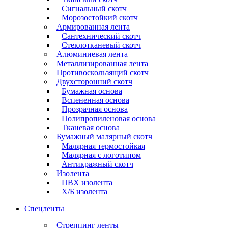
Сигнальный скотч
Морозостойкий скотч
Армированная лента
Сантехнический скотч
Стеклотканевый скотч
Алюминиевая лента
Металлизированная лента
Противоскользящий скотч
Двухсторонний скотч
Бумажная основа
Вспененная основа
Прозрачная основа
Полипропиленовая основа
Тканевая основа
Бумажный малярный скотч
Малярная термостойкая
Малярная с логотипом
Антикражный скотч
Изолента
ПВХ изолента
Х/Б изолента
Спецленты
Стреппинг ленты