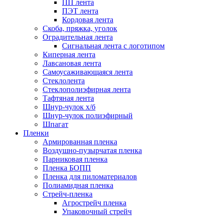
ПП лента
ПЭТ лента
Кордовая лента
Скоба, пряжка, уголок
Оградительная лента
Сигнальная лента с логотипом
Киперная лента
Лавсановая лента
Самоусаживающаяся лента
Стеклолента
Стеклополиэфирная лента
Тафтяная лента
Шнур-чулок х/б
Шнур-чулок полиэфирный
Шпагат
Пленки
Армированная пленка
Воздушно-пузырчатая пленка
Парниковая пленка
Пленка БОПП
Пленка для пиломатериалов
Полиамидная пленка
Стрейч-пленка
Агрострейч пленка
Упаковочный стрейч