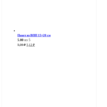
Пакет из ВПП 15×20 см
5.00
из 5
Первоначальная
Текущая
5,39
₽
5,12
₽
цена
цена:
составляла
5,12 ₽.
5,39 ₽.