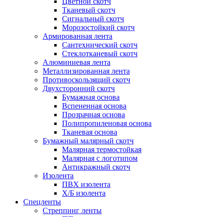
Цветной скотч
Тканевый скотч
Сигнальный скотч
Морозостойкий скотч
Армированная лента
Сантехнический скотч
Стеклотканевый скотч
Алюминиевая лента
Металлизированная лента
Противоскользящий скотч
Двухсторонний скотч
Бумажная основа
Вспененная основа
Прозрачная основа
Полипропиленовая основа
Тканевая основа
Бумажный малярный скотч
Малярная термостойкая
Малярная с логотипом
Антикражный скотч
Изолента
ПВХ изолента
Х/Б изолента
Спецленты
Стреппинг ленты