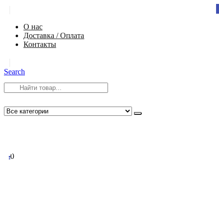
|
О нас
Доставка / Оплата
Контакты
|
Search
8 (812) 984-54-58
info@app-spb.ru
0
0