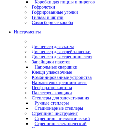
Коробки для пиццы и пирогов
Гофролотки
Гофрированные уголки
Гильзы и шпули
Самосборные короба
Инструменты
Диспенсер для скотча
Диспенсер для стрейч-пленки
Диспенсер для стреппинг лент
Запайщики пакетов
Напольные сварщики
Клещи упаковочные
Комбинированные устройства
Натяжитель стреппинг лент
Перфоратор картона
Паллетоупаковщики
Степлеры для запечатывания
Ручные степлеры
Стационарные степлеры
Стреппинг инструмент
Стреппинг пневматический
Стреппинг электрический