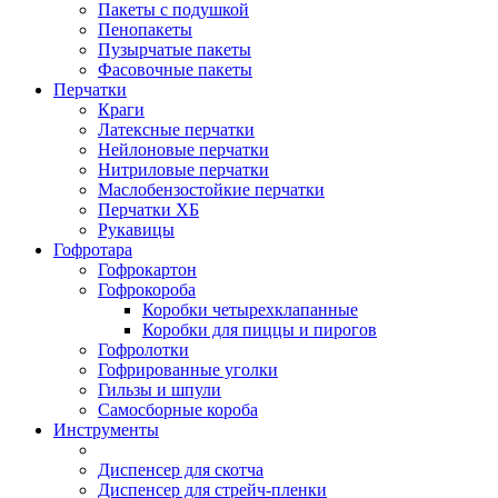
Пакеты с подушкой
Пенопакеты
Пузырчатые пакеты
Фасовочные пакеты
Перчатки
Краги
Латексные перчатки
Нейлоновые перчатки
Нитриловые перчатки
Маслобензостойкие перчатки
Перчатки ХБ
Рукавицы
Гофротара
Гофрокартон
Гофрокороба
Коробки четырехклапанные
Коробки для пиццы и пирогов
Гофролотки
Гофрированные уголки
Гильзы и шпули
Самосборные короба
Инструменты
Диспенсер для скотча
Диспенсер для стрейч-пленки