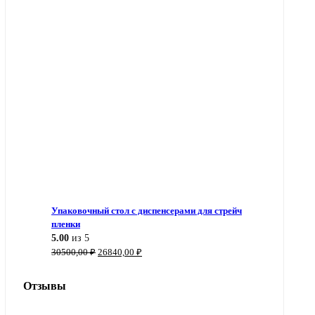
Упаковочный стол с диспенсерами для стрейч
пленки
5.00
из 5
Первоначальная
Текущая
30500,00
₽
26840,00
₽
цена
цена:
составляла
26840,00 ₽.
Отзывы
30500,00 ₽.