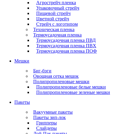
Агрострейч пленка
Упаковочный стрейч
Пищевой стрейч
Цветной стрейч
Стрейч с логотипом
Техническая пленка
Термоусадочная пленка
Термоусадочная пленка ПВД
Термоусадочная пленка ПВХ
Термоусадочная пленка ПОФ
Мешки
Биг-бэги
Овощная сетка мешок
Полипропиленовые мешки
Полипропиленовые белые мешки
Полипропиленовые зеленые мешки
Пакеты
Вакуумные пакеты
Пакеты зип-лок
Грипперы
Слайдеры
Дой-Пак пакеты