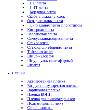
ПП лента
ПЭТ лента
Кордовая лента
Скоба, пряжка, уголок
Оградительная лента
Сигнальная лента с логотипом
Киперная лента
Лавсановая лента
Самоусаживающаяся лента
Стеклолента
Стеклополиэфирная лента
Тафтяная лента
Шнур-чулок х/б
Шнур-чулок полиэфирный
Шпагат
Пленки
Армированная пленка
Воздушно-пузырчатая пленка
Парниковая пленка
Пленка БОПП
Пленка для пиломатериалов
Полиамидная пленка
Стрейч-пленка