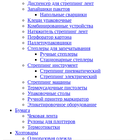
Диспенсер для стреппинг лент
Запайщики пакетов
Напольные сварщики
Клещи упаковочные
Комбинированные устройства
Натяжитель стреппинг лент
Перфоратор картона
Паллетоупаковщики
Степлеры для запечатывания
Ручные степлеры
Стационарные степлеры
Стреппинг инструмент
Стреппинг пневматический
Стреппинг электрический
Стреппинг машины
Термоусадочные пистолеты
Упаковочные столы
Ручной принтер маркиратор
Этикетировочное оборудование
Бумага
Чековая лента
Рулоны для плоттеров
Термоэтикетки
Хозтовары
Одноразовая одежда