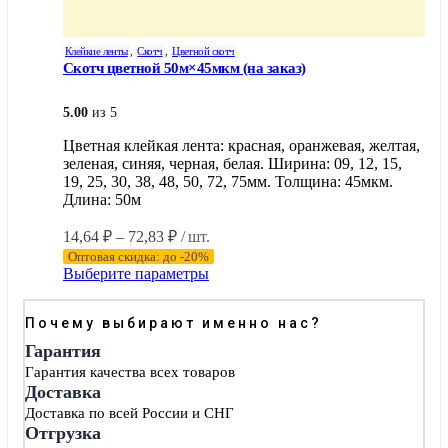
Клейкие ленты
,
Скотч
,
Цветной скотч
Скотч цветной 50м×45мкм (на заказ)
5.00
из 5
Цветная клейкая лента: красная, оранжевая, желтая,
зеленая, синяя, черная, белая. Ширина: 09, 12, 15,
19, 25, 30, 38, 48, 50, 72, 75мм. Толщина: 45мкм.
Длина: 50м
Диапазон
14,64
₽
–
72,83
₽
/ шт.
цен:
Оптовая скидка: до -20%
14,64 ₽
Этот
Выберите параметры
–
товар
имеет
72,83 ₽
Почему выбирают именно нас?
несколько
вариаций.
Гарантия
Опции
Гарантия качества всех товаров
можно
Доставка
выбрать
Доставка по всей России и СНГ
на
Отгрузка
странице