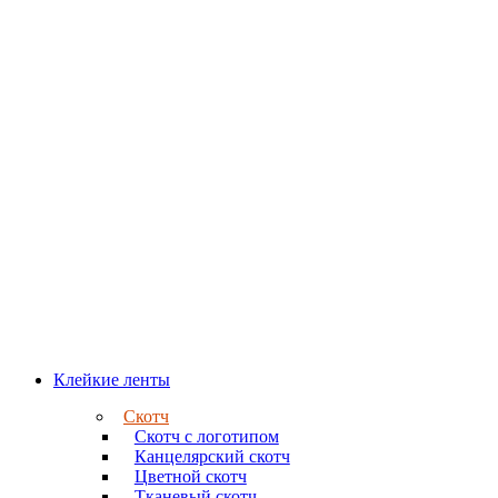
Клейкие ленты
Скотч
Скотч с логотипом
Канцелярский скотч
Цветной скотч
Тканевый скотч