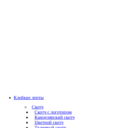
Клейкие ленты
Скотч
Скотч с логотипом
Канцелярский скотч
Цветной скотч
Тканевый скотч