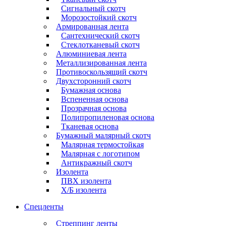
Сигнальный скотч
Морозостойкий скотч
Армированная лента
Сантехнический скотч
Стеклотканевый скотч
Алюминиевая лента
Металлизированная лента
Противоскользящий скотч
Двухсторонний скотч
Бумажная основа
Вспененная основа
Прозрачная основа
Полипропиленовая основа
Тканевая основа
Бумажный малярный скотч
Малярная термостойкая
Малярная с логотипом
Антикражный скотч
Изолента
ПВХ изолента
Х/Б изолента
Спецленты
Стреппинг ленты