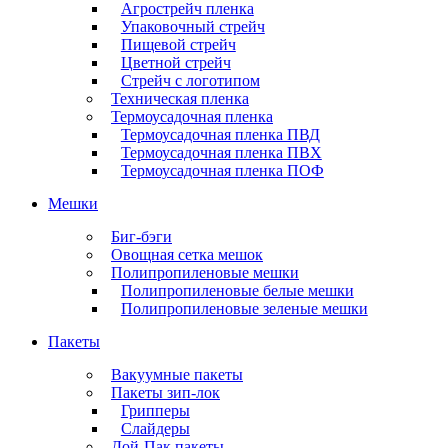
Агрострейч пленка
Упаковочный стрейч
Пищевой стрейч
Цветной стрейч
Стрейч с логотипом
Техническая пленка
Термоусадочная пленка
Термоусадочная пленка ПВД
Термоусадочная пленка ПВХ
Термоусадочная пленка ПОФ
Мешки
Биг-бэги
Овощная сетка мешок
Полипропиленовые мешки
Полипропиленовые белые мешки
Полипропиленовые зеленые мешки
Пакеты
Вакуумные пакеты
Пакеты зип-лок
Грипперы
Слайдеры
Дой-Пак пакеты