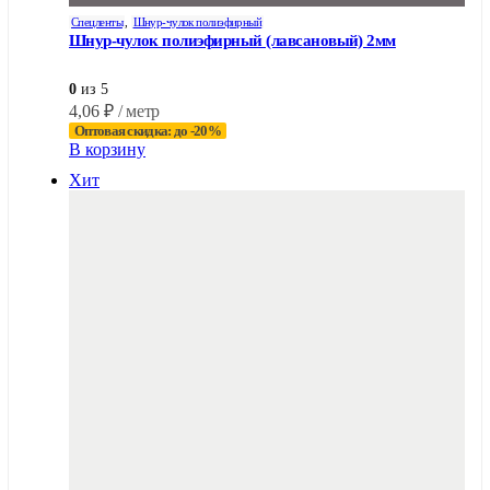
Спецленты
,
Шнур-чулок полиэфирный
Шнур-чулок полиэфирный (лавсановый) 2мм
0
из 5
4,06
₽
/ метр
Оптовая скидка: до -20%
В корзину
Хит