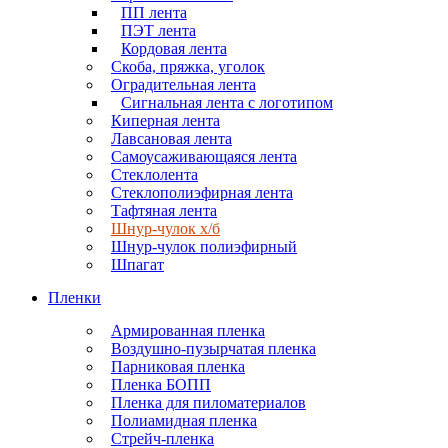
ПП лента
ПЭТ лента
Кордовая лента
Скоба, пряжка, уголок
Оградительная лента
Сигнальная лента с логотипом
Киперная лента
Лавсановая лента
Самоусаживающаяся лента
Стеклолента
Стеклополиэфирная лента
Тафтяная лента
Шнур-чулок х/б
Шнур-чулок полиэфирный
Шпагат
Пленки
Армированная пленка
Воздушно-пузырчатая пленка
Парниковая пленка
Пленка БОПП
Пленка для пиломатериалов
Полиамидная пленка
Стрейч-пленка