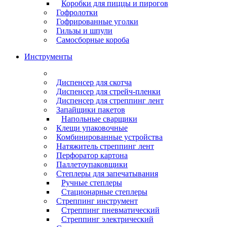
Коробки для пиццы и пирогов
Гофролотки
Гофрированные уголки
Гильзы и шпули
Самосборные короба
Инструменты
Диспенсер для скотча
Диспенсер для стрейч-пленки
Диспенсер для стреппинг лент
Запайщики пакетов
Напольные сварщики
Клещи упаковочные
Комбинированные устройства
Натяжитель стреппинг лент
Перфоратор картона
Паллетоупаковщики
Степлеры для запечатывания
Ручные степлеры
Стационарные степлеры
Стреппинг инструмент
Стреппинг пневматический
Стреппинг электрический