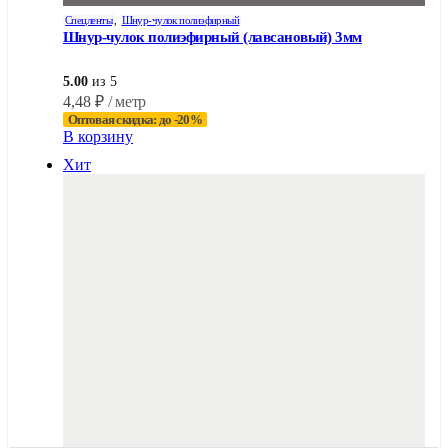
Спецленты
,
Шнур-чулок полиэфирный
Шнур-чулок полиэфирный (лавсановый) 3мм
5.00
из 5
4,48
₽
/ метр
Оптовая скидка: до -20%
В корзину
Хит