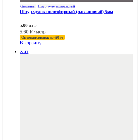
Спецленты
,
Шнур-чулок полиэфирный
Шнур-чулок полиэфирный (лавсановый) 5мм
5.00
из 5
5,60
₽
/ метр
Оптовая скидка: до -20%
В корзину
Хит