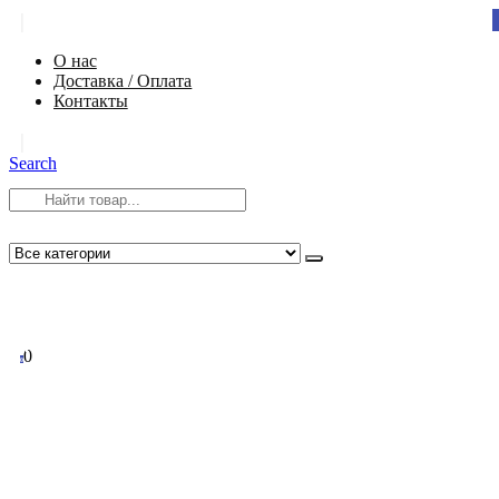
|
О нас
Доставка / Оплата
Контакты
|
Search
8 (812) 984-54-58
info@app-spb.ru
0
0