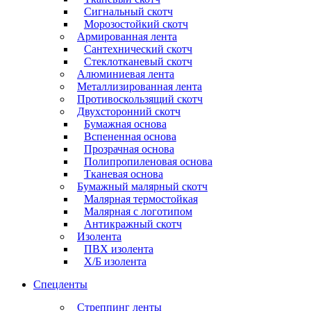
Сигнальный скотч
Морозостойкий скотч
Армированная лента
Сантехнический скотч
Стеклотканевый скотч
Алюминиевая лента
Металлизированная лента
Противоскользящий скотч
Двухсторонний скотч
Бумажная основа
Вспененная основа
Прозрачная основа
Полипропиленовая основа
Тканевая основа
Бумажный малярный скотч
Малярная термостойкая
Малярная с логотипом
Антикражный скотч
Изолента
ПВХ изолента
Х/Б изолента
Спецленты
Стреппинг ленты