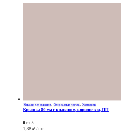
Крышки для стаканов
,
Одноразовая посуда
,
Хозтовары
Крышка 80 мм с клапаном, коричневая, ПП
0
из 5
1,88
₽
/ шт.