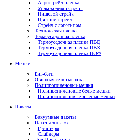
Агрострейч пленка
Упаковочный стрейч
Пищевой стрейч
Цветной стрейч
Стрейч с логотипом
Техническая пленка
Термоусадочная пленка
Термоусадочная пленка ПВД
Термоусадочная пленка ПВХ
Термоусадочная пленка ПОФ
Мешки
Биг-бэги
Овощная сетка мешок
Полипропиленовые мешки
Полипропиленовые белые мешки
Полипропиленовые зеленые мешки
Пакеты
Вакуумные пакеты
Пакеты зип-лок
Грипперы
Слайдеры
Дой-Пак пакеты