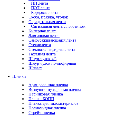
ПП лента
ПЭТ лента
Кордовая лента
Скоба, пряжка, уголок
Оградительная лента
Сигнальная лента с логотипом
Киперная лента
Лавсановая лента
Самоусаживающаяся лента
Стеклолента
Стеклополиэфирная лента
Тафтяная лента
Шнур-чулок х/б
Шнур-чулок полиэфирный
Шпагат
Пленки
Армированная пленка
Воздушно-пузырчатая пленка
Парниковая пленка
Пленка БОПП
Пленка для пиломатериалов
Полиамидная пленка
Стрейч-пленка