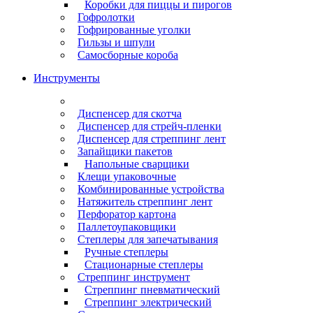
Коробки для пиццы и пирогов
Гофролотки
Гофрированные уголки
Гильзы и шпули
Самосборные короба
Инструменты
Диспенсер для скотча
Диспенсер для стрейч-пленки
Диспенсер для стреппинг лент
Запайщики пакетов
Напольные сварщики
Клещи упаковочные
Комбинированные устройства
Натяжитель стреппинг лент
Перфоратор картона
Паллетоупаковщики
Степлеры для запечатывания
Ручные степлеры
Стационарные степлеры
Стреппинг инструмент
Стреппинг пневматический
Стреппинг электрический