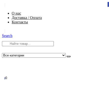
|
О нас
Доставка / Оплата
Контакты
|
Search
8 (812) 984-54-58
info@app-spb.ru
0
0