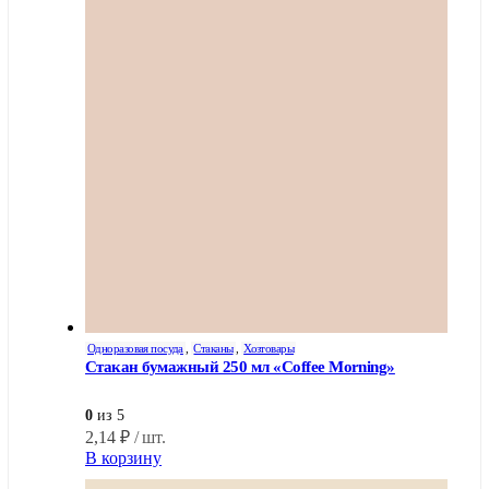
Одноразовая посуда
,
Стаканы
,
Хозтовары
Стакан бумажный 250 мл «Coffee Morning»
0
из 5
2,14
₽
/ шт.
В корзину