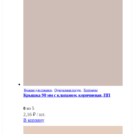
Крышки для стаканов
,
Одноразовая посуда
,
Хозтовары
Крышка 90 мм с клапаном, коричневая, ПП
0
из 5
2,16
₽
/ шт.
В корзину