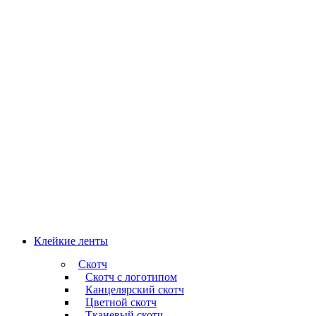
Клейкие ленты
Скотч
Скотч с логотипом
Канцелярский скотч
Цветной скотч
Тканевый скотч