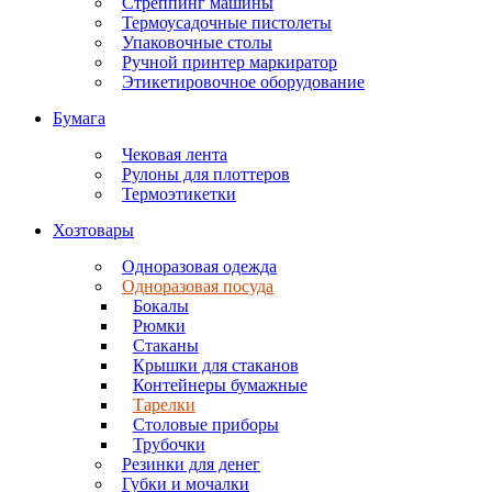
Стреппинг машины
Термоусадочные пистолеты
Упаковочные столы
Ручной принтер маркиратор
Этикетировочное оборудование
Бумага
Чековая лента
Рулоны для плоттеров
Термоэтикетки
Хозтовары
Одноразовая одежда
Одноразовая посуда
Бокалы
Рюмки
Стаканы
Крышки для стаканов
Контейнеры бумажные
Тарелки
Столовые приборы
Трубочки
Резинки для денег
Губки и мочалки