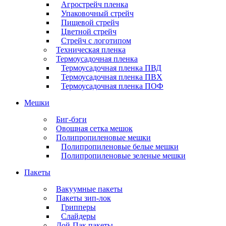
Агрострейч пленка
Упаковочный стрейч
Пищевой стрейч
Цветной стрейч
Стрейч с логотипом
Техническая пленка
Термоусадочная пленка
Термоусадочная пленка ПВД
Термоусадочная пленка ПВХ
Термоусадочная пленка ПОФ
Мешки
Биг-бэги
Овощная сетка мешок
Полипропиленовые мешки
Полипропиленовые белые мешки
Полипропиленовые зеленые мешки
Пакеты
Вакуумные пакеты
Пакеты зип-лок
Грипперы
Слайдеры
Дой-Пак пакеты