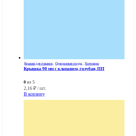
Крышки для стаканов
,
Одноразовая посуда
,
Хозтовары
Крышка 90 мм с клапаном, голубая, ПП
0
из 5
2,16
₽
/ шт.
В корзину