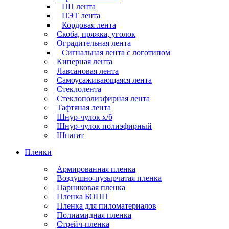
ПП лента
ПЭТ лента
Кордовая лента
Скоба, пряжка, уголок
Оградительная лента
Сигнальная лента с логотипом
Киперная лента
Лавсановая лента
Самоусаживающаяся лента
Стеклолента
Стеклополиэфирная лента
Тафтяная лента
Шнур-чулок х/б
Шнур-чулок полиэфирный
Шпагат
Пленки
Армированная пленка
Воздушно-пузырчатая пленка
Парниковая пленка
Пленка БОПП
Пленка для пиломатериалов
Полиамидная пленка
Стрейч-пленка