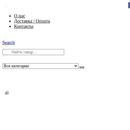
|
О нас
Доставка / Оплата
Контакты
|
Search
8 (812) 984-54-58
info@app-spb.ru
0
0