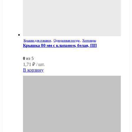
Крышки для стаканов
,
Одноразовая посуда
,
Хозтовары
Крышка 80 мм с клапаном, белая, ПП
0
из 5
1,71
₽
/ шт.
В корзину