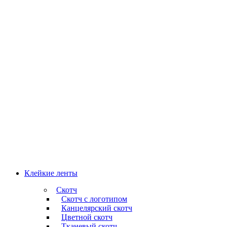
Клейкие ленты
Скотч
Скотч с логотипом
Канцелярский скотч
Цветной скотч
Тканевый скотч