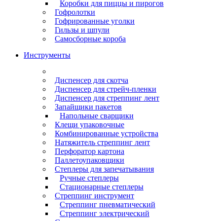
Коробки для пиццы и пирогов
Гофролотки
Гофрированные уголки
Гильзы и шпули
Самосборные короба
Инструменты
Диспенсер для скотча
Диспенсер для стрейч-пленки
Диспенсер для стреппинг лент
Запайщики пакетов
Напольные сварщики
Клещи упаковочные
Комбинированные устройства
Натяжитель стреппинг лент
Перфоратор картона
Паллетоупаковщики
Степлеры для запечатывания
Ручные степлеры
Стационарные степлеры
Стреппинг инструмент
Стреппинг пневматический
Стреппинг электрический