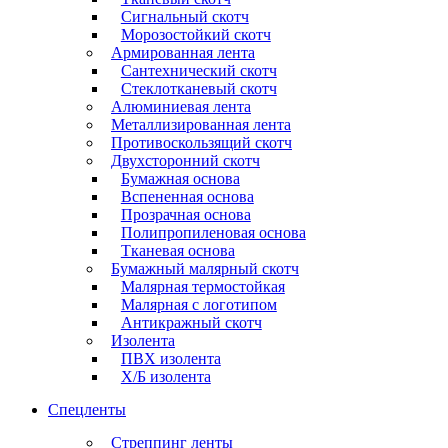
Сигнальный скотч
Морозостойкий скотч
Армированная лента
Сантехнический скотч
Стеклотканевый скотч
Алюминиевая лента
Металлизированная лента
Противоскользящий скотч
Двухсторонний скотч
Бумажная основа
Вспененная основа
Прозрачная основа
Полипропиленовая основа
Тканевая основа
Бумажный малярный скотч
Малярная термостойкая
Малярная с логотипом
Антикражный скотч
Изолента
ПВХ изолента
Х/Б изолента
Спецленты
Стреппинг ленты