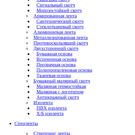
Сигнальный скотч
Морозостойкий скотч
Армированная лента
Сантехнический скотч
Стеклотканевый скотч
Алюминиевая лента
Металлизированная лента
Противоскользящий скотч
Двухсторонний скотч
Бумажная основа
Вспененная основа
Прозрачная основа
Полипропиленовая основа
Тканевая основа
Бумажный малярный скотч
Малярная термостойкая
Малярная с логотипом
Антикражный скотч
Изолента
ПВХ изолента
Х/Б изолента
Спецленты
Стреппинг ленты