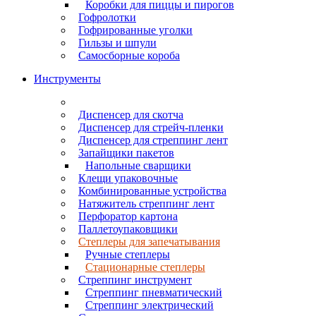
Коробки для пиццы и пирогов
Гофролотки
Гофрированные уголки
Гильзы и шпули
Самосборные короба
Инструменты
Диспенсер для скотча
Диспенсер для стрейч-пленки
Диспенсер для стреппинг лент
Запайщики пакетов
Напольные сварщики
Клещи упаковочные
Комбинированные устройства
Натяжитель стреппинг лент
Перфоратор картона
Паллетоупаковщики
Степлеры для запечатывания
Ручные степлеры
Стационарные степлеры
Стреппинг инструмент
Стреппинг пневматический
Стреппинг электрический