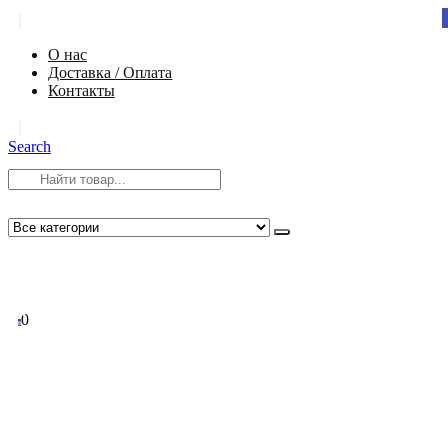
|
О нас
Доставка / Оплата
Контакты
|
Search
8 (812) 984-54-58
info@app-spb.ru
0
0