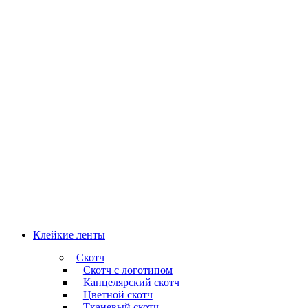
Клейкие ленты
Скотч
Скотч с логотипом
Канцелярский скотч
Цветной скотч
Тканевый скотч