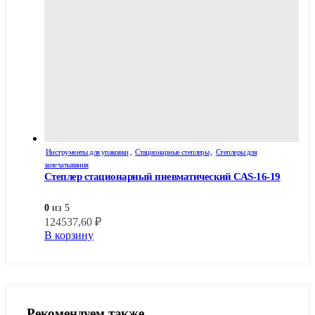
Инструменты для упаковки
,
Стационарные степлеры
,
Степлеры для
запечатывания
Степлер стационарный пневматический САS-16-19
0
из 5
124537,60
₽
В корзину
Рекомендуем также...