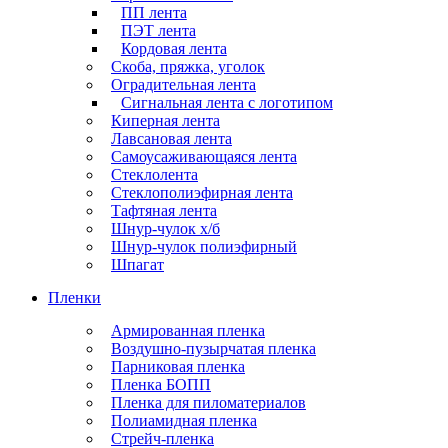
ПП лента
ПЭТ лента
Кордовая лента
Скоба, пряжка, уголок
Оградительная лента
Сигнальная лента с логотипом
Киперная лента
Лавсановая лента
Самоусаживающаяся лента
Стеклолента
Стеклополиэфирная лента
Тафтяная лента
Шнур-чулок х/б
Шнур-чулок полиэфирный
Шпагат
Пленки
Армированная пленка
Воздушно-пузырчатая пленка
Парниковая пленка
Пленка БОПП
Пленка для пиломатериалов
Полиамидная пленка
Стрейч-пленка