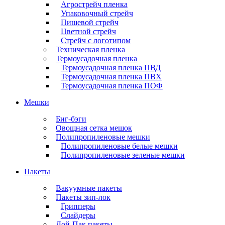
Агрострейч пленка
Упаковочный стрейч
Пищевой стрейч
Цветной стрейч
Стрейч с логотипом
Техническая пленка
Термоусадочная пленка
Термоусадочная пленка ПВД
Термоусадочная пленка ПВХ
Термоусадочная пленка ПОФ
Мешки
Биг-бэги
Овощная сетка мешок
Полипропиленовые мешки
Полипропиленовые белые мешки
Полипропиленовые зеленые мешки
Пакеты
Вакуумные пакеты
Пакеты зип-лок
Грипперы
Слайдеры
Дой-Пак пакеты