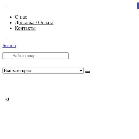
|
О нас
Доставка / Оплата
Контакты
|
Search
8 (812) 984-54-58
info@app-spb.ru
0
0