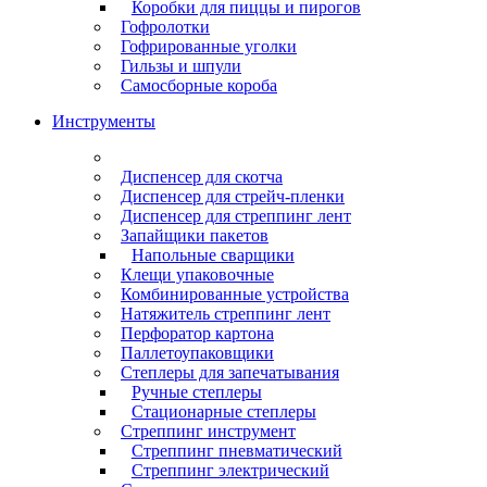
Коробки для пиццы и пирогов
Гофролотки
Гофрированные уголки
Гильзы и шпули
Самосборные короба
Инструменты
Диспенсер для скотча
Диспенсер для стрейч-пленки
Диспенсер для стреппинг лент
Запайщики пакетов
Напольные сварщики
Клещи упаковочные
Комбинированные устройства
Натяжитель стреппинг лент
Перфоратор картона
Паллетоупаковщики
Степлеры для запечатывания
Ручные степлеры
Стационарные степлеры
Стреппинг инструмент
Стреппинг пневматический
Стреппинг электрический