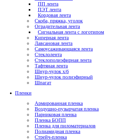
ПП лента
ПЭТ лента
Кордовая лента
Скоба, пряжка, уголок
Оградительная лента
Сигнальная лента с логотипом
Киперная лента
Лавсановая лента
Самоусаживающаяся лента
Стеклолента
Стеклополиэфирная лента
Тафтяная лента
Шнур-чулок х/б
Шнур-чулок полиэфирный
Шпагат
Пленки
Армированная пленка
Воздушно-пузырчатая пленка
Парниковая пленка
Пленка БОПП
Пленка для пиломатериалов
Полиамидная пленка
Стрейч-пленка