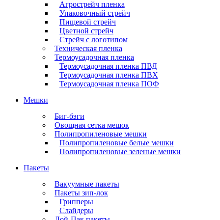
Агрострейч пленка
Упаковочный стрейч
Пищевой стрейч
Цветной стрейч
Стрейч с логотипом
Техническая пленка
Термоусадочная пленка
Термоусадочная пленка ПВД
Термоусадочная пленка ПВХ
Термоусадочная пленка ПОФ
Мешки
Биг-бэги
Овощная сетка мешок
Полипропиленовые мешки
Полипропиленовые белые мешки
Полипропиленовые зеленые мешки
Пакеты
Вакуумные пакеты
Пакеты зип-лок
Грипперы
Слайдеры
Дой-Пак пакеты