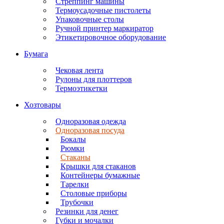
Стреппинг машины
Термоусадочные пистолеты
Упаковочные столы
Ручной принтер маркиратор
Этикетировочное оборудование
Бумага
Чековая лента
Рулоны для плоттеров
Термоэтикетки
Хозтовары
Одноразовая одежда
Одноразовая посуда
Бокалы
Рюмки
Стаканы
Крышки для стаканов
Контейнеры бумажные
Тарелки
Столовые приборы
Трубочки
Резинки для денег
Губки и мочалки