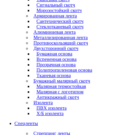
Сигнальный скотч
Морозостойкий скотч
Армированная лента
Сантехнический скотч
Стеклотканевый скотч
Алюминиевая лента
Металлизированная лента
Противоскользящий скотч
Двухсторонний скотч
Бумажная основа
Вспененная основа
Прозрачная основа
Полипропиленовая основа
Тканевая основа
Бумажный малярный скотч
Малярная термостойкая
Малярная с логотипом
Антикражный скотч
Изолента
ПВХ изолента
Х/Б изолента
Спецленты
Стреппинг ленты