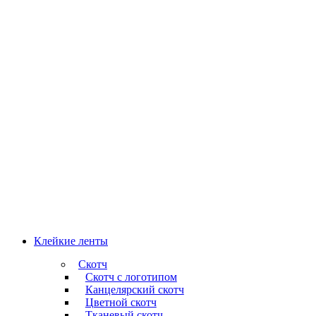
Клейкие ленты
Скотч
Скотч с логотипом
Канцелярский скотч
Цветной скотч
Тканевый скотч