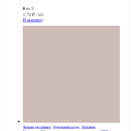
0
из 5
1,74
₽
/ шт.
В корзину
Крышки для стаканов
,
Одноразовая посуда
,
Хозтовары