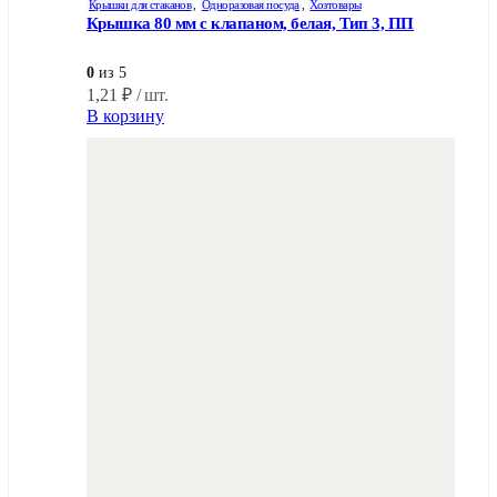
Крышки для стаканов
,
Одноразовая посуда
,
Хозтовары
Крышка 80 мм с клапаном, белая, Тип 3, ПП
0
из 5
1,21
₽
/ шт.
В корзину