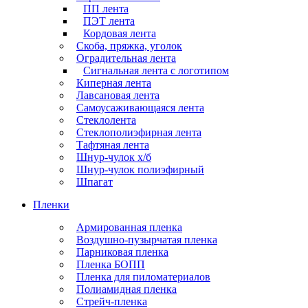
ПП лента
ПЭТ лента
Кордовая лента
Скоба, пряжка, уголок
Оградительная лента
Сигнальная лента с логотипом
Киперная лента
Лавсановая лента
Самоусаживающаяся лента
Стеклолента
Стеклополиэфирная лента
Тафтяная лента
Шнур-чулок х/б
Шнур-чулок полиэфирный
Шпагат
Пленки
Армированная пленка
Воздушно-пузырчатая пленка
Парниковая пленка
Пленка БОПП
Пленка для пиломатериалов
Полиамидная пленка
Стрейч-пленка