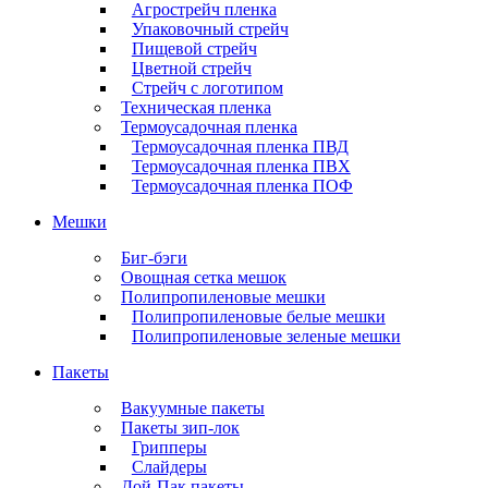
Агрострейч пленка
Упаковочный стрейч
Пищевой стрейч
Цветной стрейч
Стрейч с логотипом
Техническая пленка
Термоусадочная пленка
Термоусадочная пленка ПВД
Термоусадочная пленка ПВХ
Термоусадочная пленка ПОФ
Мешки
Биг-бэги
Овощная сетка мешок
Полипропиленовые мешки
Полипропиленовые белые мешки
Полипропиленовые зеленые мешки
Пакеты
Вакуумные пакеты
Пакеты зип-лок
Грипперы
Слайдеры
Дой-Пак пакеты