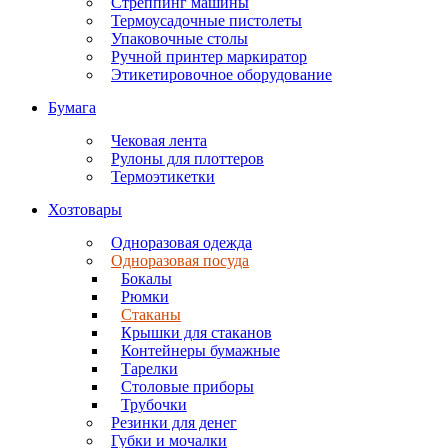
Стреппинг машины
Термоусадочные пистолеты
Упаковочные столы
Ручной принтер маркиратор
Этикетировочное оборудование
Бумага
Чековая лента
Рулоны для плоттеров
Термоэтикетки
Хозтовары
Одноразовая одежда
Одноразовая посуда
Бокалы
Рюмки
Стаканы
Крышки для стаканов
Контейнеры бумажные
Тарелки
Столовые приборы
Трубочки
Резинки для денег
Губки и мочалки