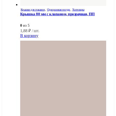
Крышки для стаканов
,
Одноразовая посуда
,
Хозтовары
Крышка 80 мм с клапаном, прозрачная, ПП
0
из 5
1,88
₽
/ шт.
В корзину