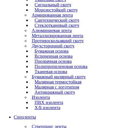
Сигнальный скотч
Морозостойкий скотч
Армированная лента
Сантехнический скотч
Стеклотканевый скотч
Алюминиевая лента
Металлизированная лента
Противоскользящий скотч
Двухсторонний скотч
Бумажная основа
Вспененная основа
Прозрачная основа
Полипропиленовая основа
Тканевая основа
Бумажный малярный скотч
Малярная термостойкая
Малярная с логотипом
Антикражный скотч
Изолента
ПВХ изолента
Х/Б изолента
Спецленты
Стреппинг ленты