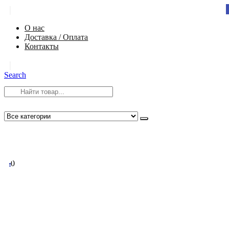
|
О нас
Доставка / Оплата
Контакты
|
Search
8 (812) 984-54-58
info@app-spb.ru
0
0