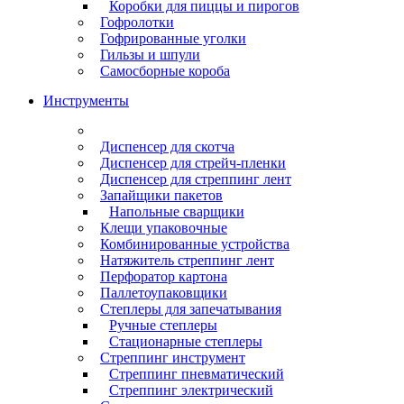
Коробки для пиццы и пирогов
Гофролотки
Гофрированные уголки
Гильзы и шпули
Самосборные короба
Инструменты
Диспенсер для скотча
Диспенсер для стрейч-пленки
Диспенсер для стреппинг лент
Запайщики пакетов
Напольные сварщики
Клещи упаковочные
Комбинированные устройства
Натяжитель стреппинг лент
Перфоратор картона
Паллетоупаковщики
Степлеры для запечатывания
Ручные степлеры
Стационарные степлеры
Стреппинг инструмент
Стреппинг пневматический
Стреппинг электрический