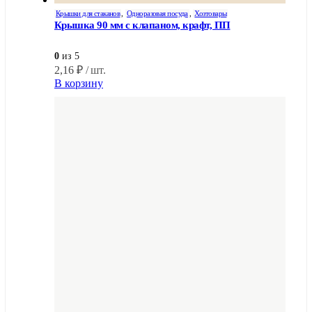
Крышки для стаканов
,
Одноразовая посуда
,
Хозтовары
Крышка 90 мм с клапаном, крафт, ПП
0
из 5
2,16
₽
/ шт.
В корзину