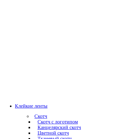
Клейкие ленты
Скотч
Скотч с логотипом
Канцелярский скотч
Цветной скотч
Тканевый скотч