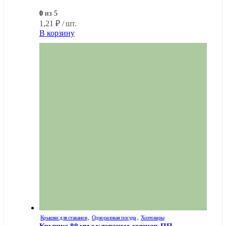
0
из 5
1,21
₽
/ шт.
В корзину
Крышки для стаканов
,
Одноразовая посуда
,
Хозтовары
Крышка 80 мм с клапаном, зеленая, ПП