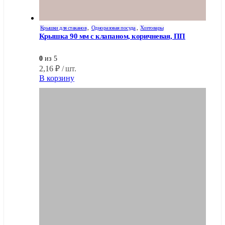
Крышки для стаканов
,
Одноразовая посуда
,
Хозтовары
Крышка 90 мм с клапаном, коричневая, ПП
0
из 5
2,16
₽
/ шт.
В корзину