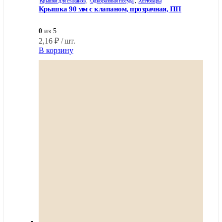
Крышки для стаканов
,
Одноразовая посуда
,
Хозтовары
Крышка 90 мм с клапаном, прозрачная, ПП
0
из 5
2,16
₽
/ шт.
В корзину