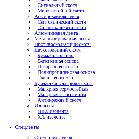
Сигнальный скотч
Морозостойкий скотч
Армированная лента
Сантехнический скотч
Стеклотканевый скотч
Алюминиевая лента
Металлизированная лента
Противоскользящий скотч
Двухсторонний скотч
Бумажная основа
Вспененная основа
Прозрачная основа
Полипропиленовая основа
Тканевая основа
Бумажный малярный скотч
Малярная термостойкая
Малярная с логотипом
Антикражный скотч
Изолента
ПВХ изолента
Х/Б изолента
Спецленты
Стреппинг ленты