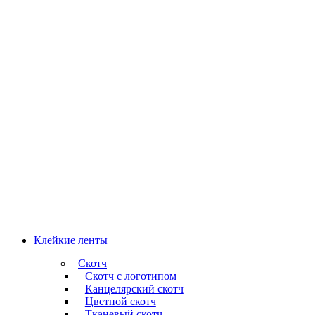
Клейкие ленты
Скотч
Скотч с логотипом
Канцелярский скотч
Цветной скотч
Тканевый скотч