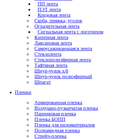
ПП лента
ПЭТ лента
Кордовая лента
Скоба, пряжка, уголок
Оградительная лента
Сигнальная лента с логотипом
Киперная лента
Лавсановая лента
Самоусаживающаяся лента
Стеклолента
Стеклополиэфирная лента
Тафтяная лента
Шнур-чулок х/б
Шнур-чулок полиэфирный
Шпагат
Пленки
Армированная пленка
Воздушно-пузырчатая пленка
Парниковая пленка
Пленка БОПП
Пленка для пиломатериалов
Полиамидная пленка
Стрейч-пленка