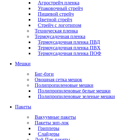
Агрострейч пленка
Упаковочный стрейч
Пищевой стрейч
Цветной стрейч
Стрейч с логотипом
Техническая пленка
Термоусадочная пленка
Термоусадочная пленка ПВД
Термоусадочная пленка ПВХ
Термоусадочная пленка ПОФ
Мешки
Биг-бэги
Овощная сетка мешок
Полипропиленовые мешки
Полипропиленовые белые мешки
Полипропиленовые зеленые мешки
Пакеты
Вакуумные пакеты
Пакеты зип-лок
Грипперы
Слайдеры
Дой-Пак пакеты