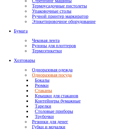
Стреппинг машины
Термоусадочные пистолеты
Упаковочные столы
Ручной принтер маркиратор
Этикетировочное оборудование
Бумага
Чековая лента
Рулоны для плоттеров
Термоэтикетки
Хозтовары
Одноразовая одежда
Одноразовая посуда
Бокалы
Рюмки
Стаканы
Крышки для стаканов
Контейнеры бумажные
Тарелки
Столовые приборы
Трубочки
Резинки для денег
Губки и мочалки