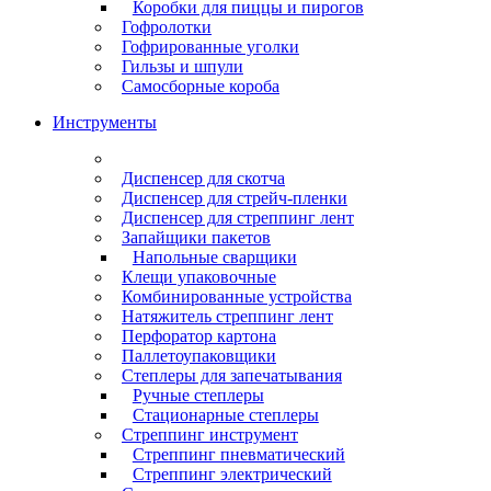
Коробки для пиццы и пирогов
Гофролотки
Гофрированные уголки
Гильзы и шпули
Самосборные короба
Инструменты
Диспенсер для скотча
Диспенсер для стрейч-пленки
Диспенсер для стреппинг лент
Запайщики пакетов
Напольные сварщики
Клещи упаковочные
Комбинированные устройства
Натяжитель стреппинг лент
Перфоратор картона
Паллетоупаковщики
Степлеры для запечатывания
Ручные степлеры
Стационарные степлеры
Стреппинг инструмент
Стреппинг пневматический
Стреппинг электрический