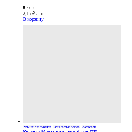
0
из 5
2,15
₽
/ шт.
В корзину
Крышки для стаканов
,
Одноразовая посуда
,
Хозтовары
Крышка 80 мм с клапаном, белая, ПП