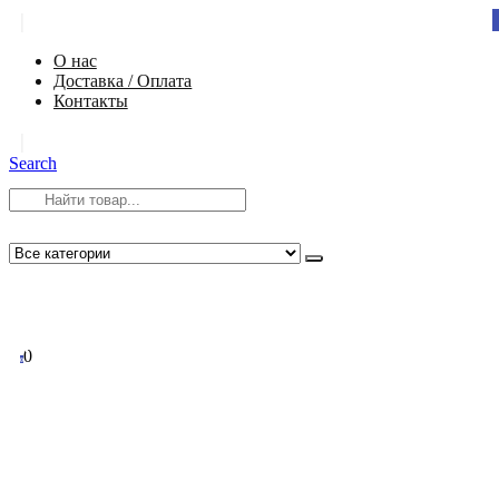
|
О нас
Доставка / Оплата
Контакты
|
Search
8 (812) 984-54-58
info@app-spb.ru
0
0