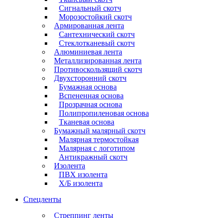
Сигнальный скотч
Морозостойкий скотч
Армированная лента
Сантехнический скотч
Стеклотканевый скотч
Алюминиевая лента
Металлизированная лента
Противоскользящий скотч
Двухсторонний скотч
Бумажная основа
Вспененная основа
Прозрачная основа
Полипропиленовая основа
Тканевая основа
Бумажный малярный скотч
Малярная термостойкая
Малярная с логотипом
Антикражный скотч
Изолента
ПВХ изолента
Х/Б изолента
Спецленты
Стреппинг ленты