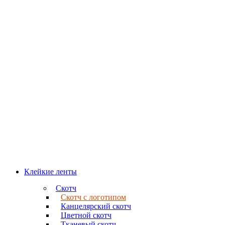
Клейкие ленты
Скотч
Скотч с логотипом
Канцелярский скотч
Цветной скотч
Тканевый скотч