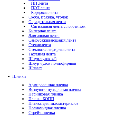
ПП лента
ПЭТ лента
Кордовая лента
Скоба, пряжка, уголок
Оградительная лента
Сигнальная лента с логотипом
Киперная лента
Лавсановая лента
Самоусаживающаяся лента
Стеклолента
Стеклополиэфирная лента
Тафтяная лента
Шнур-чулок х/б
Шнур-чулок полиэфирный
Шпагат
Пленки
Армированная пленка
Воздушно-пузырчатая пленка
Парниковая пленка
Пленка БОПП
Пленка для пиломатериалов
Полиамидная пленка
Стрейч-пленка