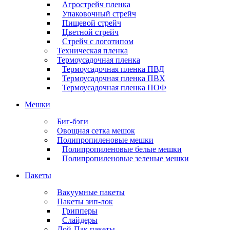
Агрострейч пленка
Упаковочный стрейч
Пищевой стрейч
Цветной стрейч
Стрейч с логотипом
Техническая пленка
Термоусадочная пленка
Термоусадочная пленка ПВД
Термоусадочная пленка ПВХ
Термоусадочная пленка ПОФ
Мешки
Биг-бэги
Овощная сетка мешок
Полипропиленовые мешки
Полипропиленовые белые мешки
Полипропиленовые зеленые мешки
Пакеты
Вакуумные пакеты
Пакеты зип-лок
Грипперы
Слайдеры
Дой-Пак пакеты