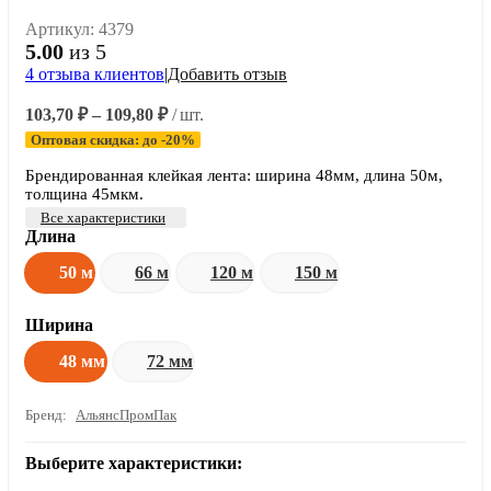
Артикул:
4379
5.00
из 5
4
отзыва клиентов
|
Добавить отзыв
Диапазон
103,70
₽
–
109,80
₽
/ шт.
цен:
Оптовая скидка: до -20%
103,70 ₽
–
Брендированная клейкая лента: ширина 48мм, длина 50м,
толщина 45мкм.
109,80 ₽
Все характеристики
Длина
50 м
66 м
120 м
150 м
Ширина
48 мм
72 мм
Бренд:
АльянсПромПак
Выберите характеристики: