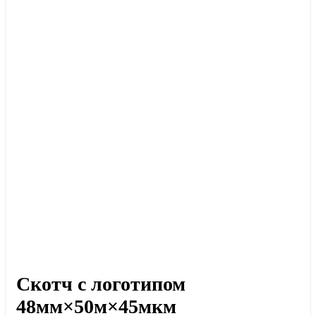
Скотч с логотипом
48мм×50м×45мкм