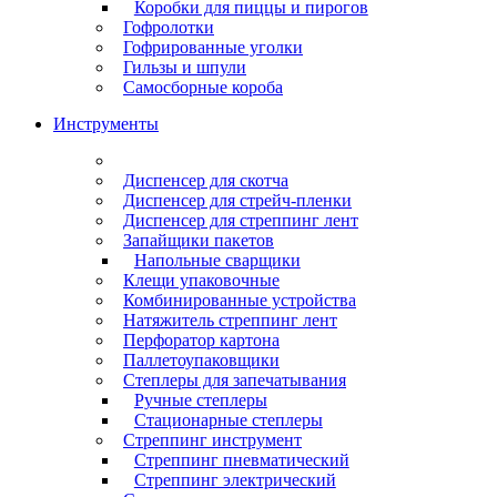
Коробки для пиццы и пирогов
Гофролотки
Гофрированные уголки
Гильзы и шпули
Самосборные короба
Инструменты
Диспенсер для скотча
Диспенсер для стрейч-пленки
Диспенсер для стреппинг лент
Запайщики пакетов
Напольные сварщики
Клещи упаковочные
Комбинированные устройства
Натяжитель стреппинг лент
Перфоратор картона
Паллетоупаковщики
Степлеры для запечатывания
Ручные степлеры
Стационарные степлеры
Стреппинг инструмент
Стреппинг пневматический
Стреппинг электрический