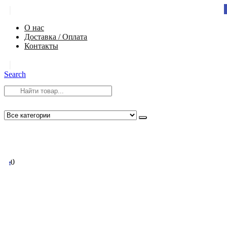
|
О нас
Доставка / Оплата
Контакты
|
Search
8 (812) 984-54-58
info@app-spb.ru
0
0