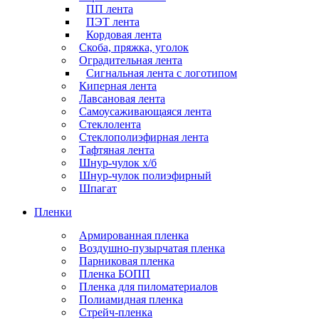
ПП лента
ПЭТ лента
Кордовая лента
Скоба, пряжка, уголок
Оградительная лента
Сигнальная лента с логотипом
Киперная лента
Лавсановая лента
Самоусаживающаяся лента
Стеклолента
Стеклополиэфирная лента
Тафтяная лента
Шнур-чулок х/б
Шнур-чулок полиэфирный
Шпагат
Пленки
Армированная пленка
Воздушно-пузырчатая пленка
Парниковая пленка
Пленка БОПП
Пленка для пиломатериалов
Полиамидная пленка
Стрейч-пленка