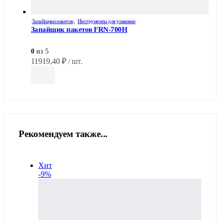
Запайщики пакетов
,
Инструменты для упаковки
Запайщик пакетов FRN-700Н
0
из 5
11919,40
₽
/ шт.
Рекомендуем также...
Хит
-9%