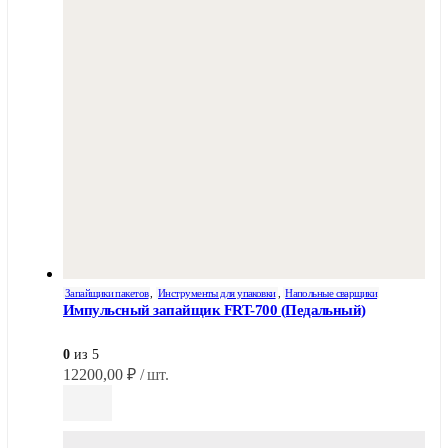
Запайщики пакетов
,
Инструменты для упаковки
,
Напольные сварщики
Импульсный запайщик FRT-700 (Педальный)
0
из 5
12200,00
₽
/ шт.