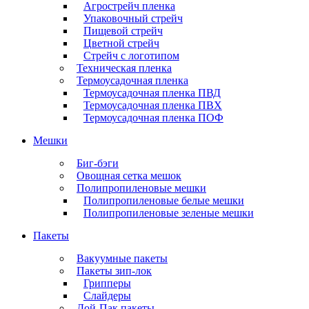
Агрострейч пленка
Упаковочный стрейч
Пищевой стрейч
Цветной стрейч
Стрейч с логотипом
Техническая пленка
Термоусадочная пленка
Термоусадочная пленка ПВД
Термоусадочная пленка ПВХ
Термоусадочная пленка ПОФ
Мешки
Биг-бэги
Овощная сетка мешок
Полипропиленовые мешки
Полипропиленовые белые мешки
Полипропиленовые зеленые мешки
Пакеты
Вакуумные пакеты
Пакеты зип-лок
Грипперы
Слайдеры
Дой-Пак пакеты