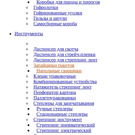
Коробки для пиццы и пирогов
Гофролотки
Гофрированные уголки
Гильзы и шпули
Самосборные короба
Инструменты
Диспенсер для скотча
Диспенсер для стрейч-пленки
Диспенсер для стреппинг лент
Запайщики пакетов
Напольные сварщики
Клещи упаковочные
Комбинированные устройства
Натяжитель стреппинг лент
Перфоратор картона
Паллетоупаковщики
Степлеры для запечатывания
Ручные степлеры
Стационарные степлеры
Стреппинг инструмент
Стреппинг пневматический
Стреппинг электрический