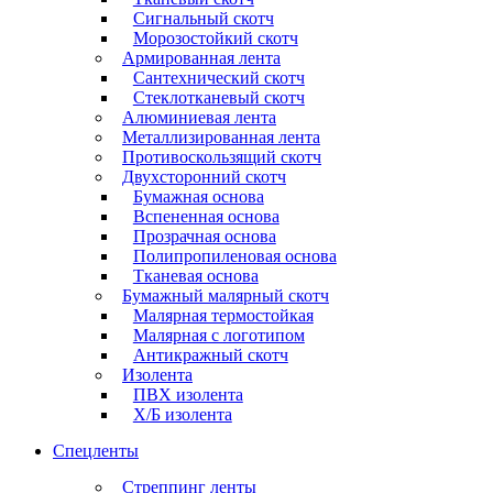
Сигнальный скотч
Морозостойкий скотч
Армированная лента
Сантехнический скотч
Стеклотканевый скотч
Алюминиевая лента
Металлизированная лента
Противоскользящий скотч
Двухсторонний скотч
Бумажная основа
Вспененная основа
Прозрачная основа
Полипропиленовая основа
Тканевая основа
Бумажный малярный скотч
Малярная термостойкая
Малярная с логотипом
Антикражный скотч
Изолента
ПВХ изолента
Х/Б изолента
Спецленты
Стреппинг ленты