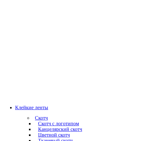
Клейкие ленты
Скотч
Скотч с логотипом
Канцелярский скотч
Цветной скотч
Тканевый скотч