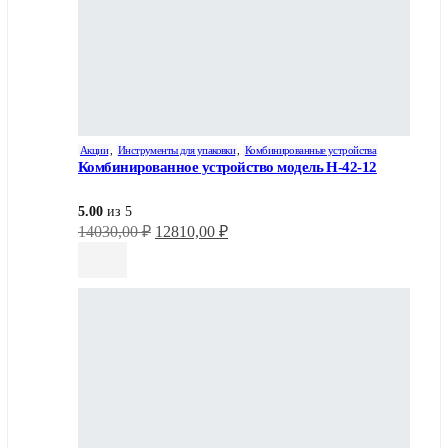
Акции
,
Инструменты для упаковки
,
Комбинированные устройства
Комбинированное устройство модель Н-42-12
5.00
из 5
Первоначальная
Текущая
14030,00
₽
12810,00
₽
цена
цена:
составляла
12810,00 ₽.
14030,00 ₽.