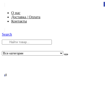
|
О нас
Доставка / Оплата
Контакты
|
Search
8 (812) 984-54-58
info@app-spb.ru
0
0