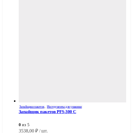
Запайщики пакетов
,
Инструменты для упаковки
Запайщик пакетов PFS-300 C
0
из 5
3538,00
₽
/ шт.