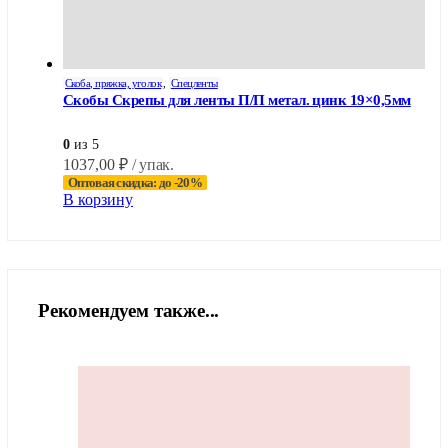
Скоба, пряжка, уголок
,
Спецленты
Скобы Скрепы для ленты П/П метал. цинк 19×0,5мм
0
из 5
1037,00
₽
/ упак.
Оптовая скидка: до -20%
В корзину
Рекомендуем также...