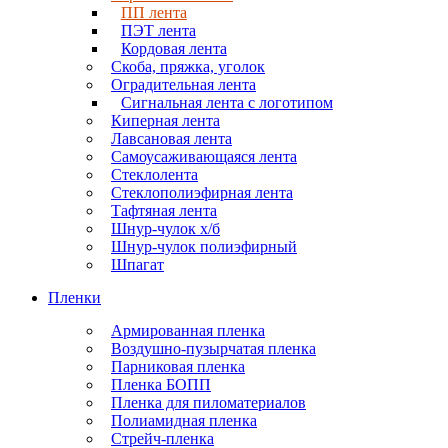
ПП лента
ПЭТ лента
Кордовая лента
Скоба, пряжка, уголок
Оградительная лента
Сигнальная лента с логотипом
Киперная лента
Лавсановая лента
Самоусаживающаяся лента
Стеклолента
Стеклополиэфирная лента
Тафтяная лента
Шнур-чулок х/б
Шнур-чулок полиэфирный
Шпагат
Пленки
Армированная пленка
Воздушно-пузырчатая пленка
Парниковая пленка
Пленка БОПП
Пленка для пиломатериалов
Полиамидная пленка
Стрейч-пленка