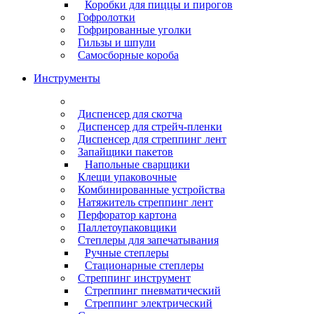
Коробки для пиццы и пирогов
Гофролотки
Гофрированные уголки
Гильзы и шпули
Самосборные короба
Инструменты
Диспенсер для скотча
Диспенсер для стрейч-пленки
Диспенсер для стреппинг лент
Запайщики пакетов
Напольные сварщики
Клещи упаковочные
Комбинированные устройства
Натяжитель стреппинг лент
Перфоратор картона
Паллетоупаковщики
Степлеры для запечатывания
Ручные степлеры
Стационарные степлеры
Стреппинг инструмент
Стреппинг пневматический
Стреппинг электрический