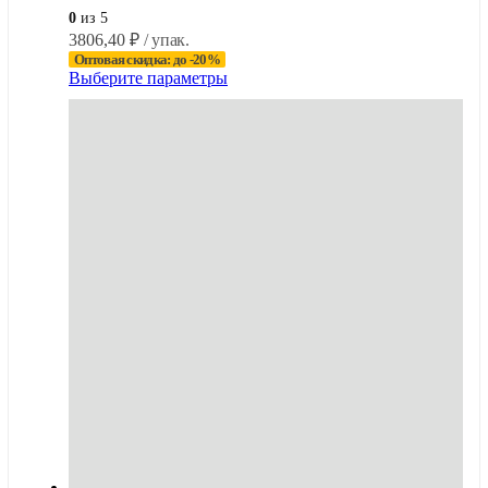
0
из 5
3806,40
₽
/ упак.
Оптовая скидка: до -20%
Этот
Выберите параметры
товар
имеет
несколько
вариаций.
Опции
можно
выбрать
на
странице
товара.