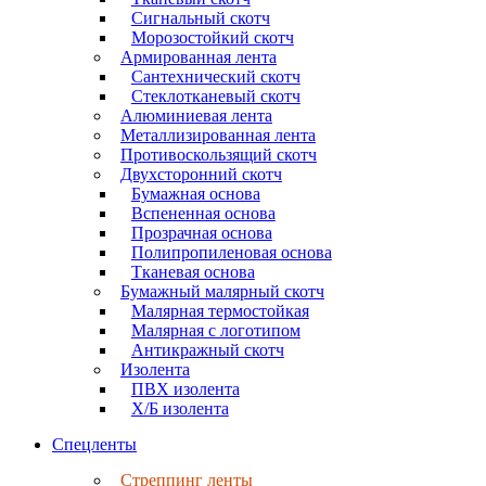
Сигнальный скотч
Морозостойкий скотч
Армированная лента
Сантехнический скотч
Стеклотканевый скотч
Алюминиевая лента
Металлизированная лента
Противоскользящий скотч
Двухсторонний скотч
Бумажная основа
Вспененная основа
Прозрачная основа
Полипропиленовая основа
Тканевая основа
Бумажный малярный скотч
Малярная термостойкая
Малярная с логотипом
Антикражный скотч
Изолента
ПВХ изолента
Х/Б изолента
Спецленты
Стреппинг ленты