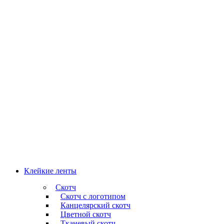
Клейкие ленты
Скотч
Скотч с логотипом
Канцелярский скотч
Цветной скотч
Тканевый скотч