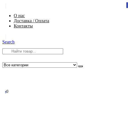
|
О нас
Доставка / Оплата
Контакты
|
Search
8 (812) 984-54-58
info@app-spb.ru
0
0