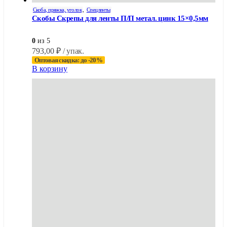
Скоба, пряжка, уголок
,
Спецленты
Скобы Скрепы для ленты П/П метал. цинк 15×0,5мм
0
из 5
793,00
₽
/ упак.
Оптовая скидка: до -20%
В корзину