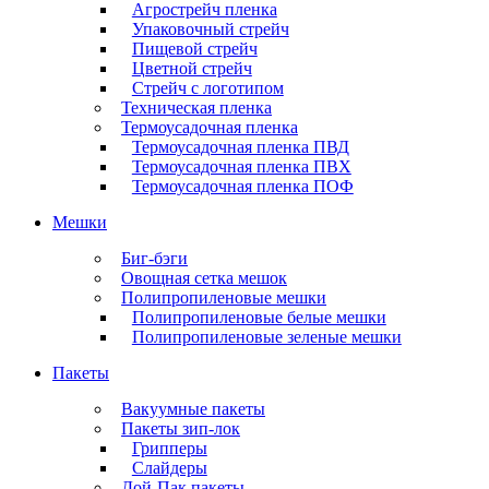
Агрострейч пленка
Упаковочный стрейч
Пищевой стрейч
Цветной стрейч
Стрейч с логотипом
Техническая пленка
Термоусадочная пленка
Термоусадочная пленка ПВД
Термоусадочная пленка ПВХ
Термоусадочная пленка ПОФ
Мешки
Биг-бэги
Овощная сетка мешок
Полипропиленовые мешки
Полипропиленовые белые мешки
Полипропиленовые зеленые мешки
Пакеты
Вакуумные пакеты
Пакеты зип-лок
Грипперы
Слайдеры
Дой-Пак пакеты