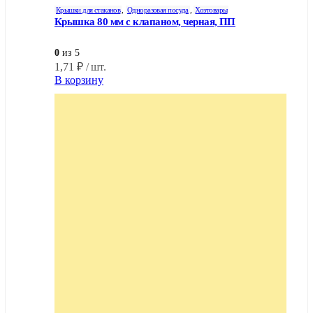
Крышки для стаканов
,
Одноразовая посуда
,
Хозтовары
Крышка 80 мм с клапаном, черная, ПП
0
из 5
1,71
₽
/ шт.
В корзину