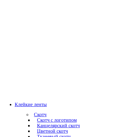
Клейкие ленты
Скотч
Скотч с логотипом
Канцелярский скотч
Цветной скотч
Тканевый скотч