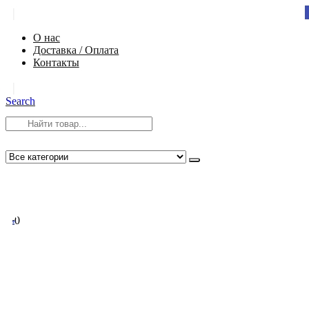
|
О нас
Доставка / Оплата
Контакты
|
Search
8 (812) 984-54-58
info@app-spb.ru
0
0