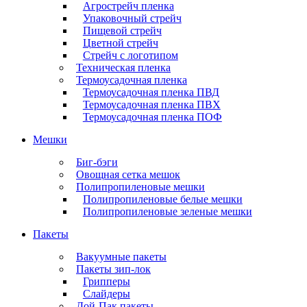
Агрострейч пленка
Упаковочный стрейч
Пищевой стрейч
Цветной стрейч
Стрейч с логотипом
Техническая пленка
Термоусадочная пленка
Термоусадочная пленка ПВД
Термоусадочная пленка ПВХ
Термоусадочная пленка ПОФ
Мешки
Биг-бэги
Овощная сетка мешок
Полипропиленовые мешки
Полипропиленовые белые мешки
Полипропиленовые зеленые мешки
Пакеты
Вакуумные пакеты
Пакеты зип-лок
Грипперы
Слайдеры
Дой-Пак пакеты