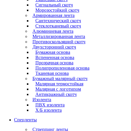
Сигнальный скотч
Морозостойкий скотч
Армированная лента
Сантехнический скотч
Стеклотканевый скотч
Алюминиевая лента
Металлизированная лента
Противоскользящий скотч
Двухсторонний скотч
Бумажная основа
Вспененная основа
Прозрачная основа
Полипропиленовая основа
Тканевая основа
Бумажный малярный скотч
Малярная термостойкая
Малярная с логотипом
Антикражный скотч
Изолента
ПВХ изолента
Х/Б изолента
Спецленты
Стреппинг ленты