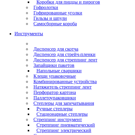
Коробки для пиццы и пирогов
Гофролотки
Гофрированные уголки
Гильзы и шпули
Самосборные короба
Инструменты
Диспенсер для скотча
Диспенсер для стрейч-пленки
Диспенсер для стреппинг лент
Запайщики пакетов
Напольные сварщики
Клещи упаковочные
Комбинированные устройства
Натяжитель стреппинг лент
Перфоратор картона
Паллетоупаковщики
Степлеры для запечатывания
Ручные степлеры
Стационарные степлеры
Стреппинг инструмент
Стреппинг пневматический
Стреппинг электрический