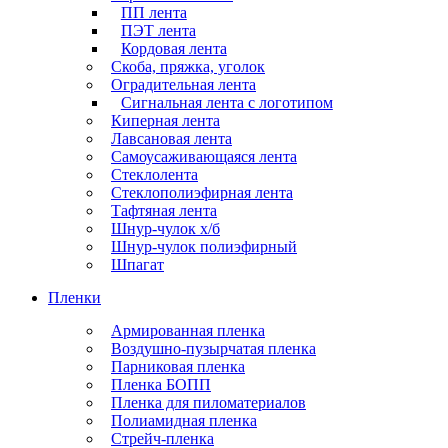
ПП лента
ПЭТ лента
Кордовая лента
Скоба, пряжка, уголок
Оградительная лента
Сигнальная лента с логотипом
Киперная лента
Лавсановая лента
Самоусаживающаяся лента
Стеклолента
Стеклополиэфирная лента
Тафтяная лента
Шнур-чулок х/б
Шнур-чулок полиэфирный
Шпагат
Пленки
Армированная пленка
Воздушно-пузырчатая пленка
Парниковая пленка
Пленка БОПП
Пленка для пиломатериалов
Полиамидная пленка
Стрейч-пленка