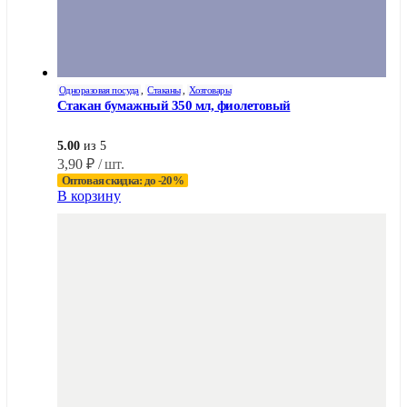
Одноразовая посуда
,
Стаканы
,
Хозтовары
Стакан бумажный 350 мл, фиолетовый
5.00
из 5
3,90
₽
/ шт.
Оптовая скидка: до -20%
В корзину