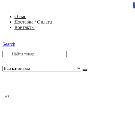
|
О нас
Доставка / Оплата
Контакты
|
Search
8 (812) 984-54-58
info@app-spb.ru
0
0