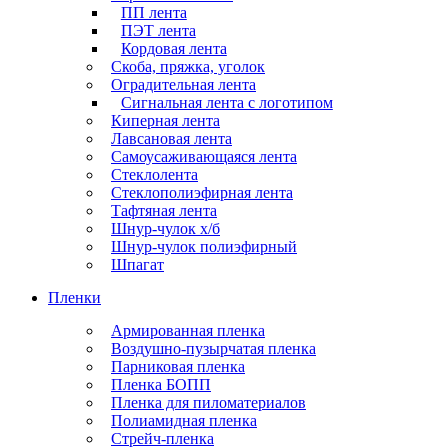
ПП лента
ПЭТ лента
Кордовая лента
Скоба, пряжка, уголок
Оградительная лента
Сигнальная лента с логотипом
Киперная лента
Лавсановая лента
Самоусаживающаяся лента
Стеклолента
Стеклополиэфирная лента
Тафтяная лента
Шнур-чулок х/б
Шнур-чулок полиэфирный
Шпагат
Пленки
Армированная пленка
Воздушно-пузырчатая пленка
Парниковая пленка
Пленка БОПП
Пленка для пиломатериалов
Полиамидная пленка
Стрейч-пленка