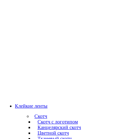
Клейкие ленты
Скотч
Скотч с логотипом
Канцелярский скотч
Цветной скотч
Тканевый скотч