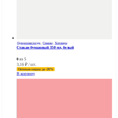
Одноразовая посуда
,
Стаканы
,
Хозтовары
Стакан бумажный 350 мл, белый
0
из 5
3,16
₽
/ шт.
Оптовая скидка: до -20%
В корзину