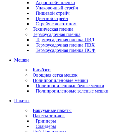
Агрострейч пленка
Упаковочный стрейч
Пищевой стрейч
Цветной стрейч
Стрейч с логотипом
Техническая пленка
Термоусадочная пленка
Термоусадочная пленка ПВД
Термоусадочная пленка ПВХ
Термоусадочная пленка ПОФ
Мешки
Биг-бэги
Овощная сетка мешок
Полипропиленовые мешки
Полипропиленовые белые мешки
Полипропиленовые зеленые мешки
Пакеты
Вакуумные пакеты
Пакеты зип-лок
Грипперы
Слайдеры
Дой-Пак пакеты