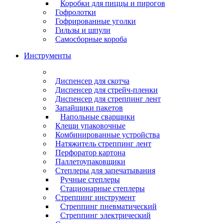
Коробки для пиццы и пирогов
Гофролотки
Гофрированные уголки
Гильзы и шпули
Самосборные короба
Инструменты
Диспенсер для скотча
Диспенсер для стрейч-пленки
Диспенсер для стреппинг лент
Запайщики пакетов
Напольные сварщики
Клещи упаковочные
Комбинированные устройства
Натяжитель стреппинг лент
Перфоратор картона
Паллетоупаковщики
Степлеры для запечатывания
Ручные степлеры
Стационарные степлеры
Стреппинг инструмент
Стреппинг пневматический
Стреппинг электрический