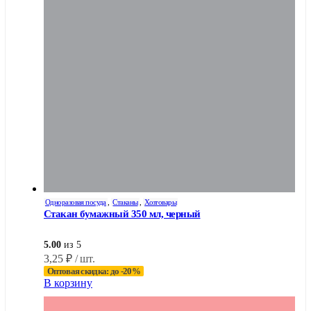
Одноразовая посуда
,
Стаканы
,
Хозтовары
Стакан бумажный 350 мл, черный
5.00
из 5
3,25
₽
/ шт.
Оптовая скидка: до -20%
В корзину