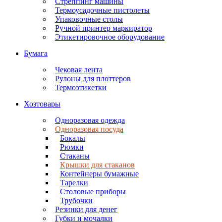
Стреппинг машины
Термоусадочные пистолеты
Упаковочные столы
Ручной принтер маркиратор
Этикетировочное оборудование
Бумага
Чековая лента
Рулоны для плоттеров
Термоэтикетки
Хозтовары
Одноразовая одежда
Одноразовая посуда
Бокалы
Рюмки
Стаканы
Крышки для стаканов
Контейнеры бумажные
Тарелки
Столовые приборы
Трубочки
Резинки для денег
Губки и мочалки