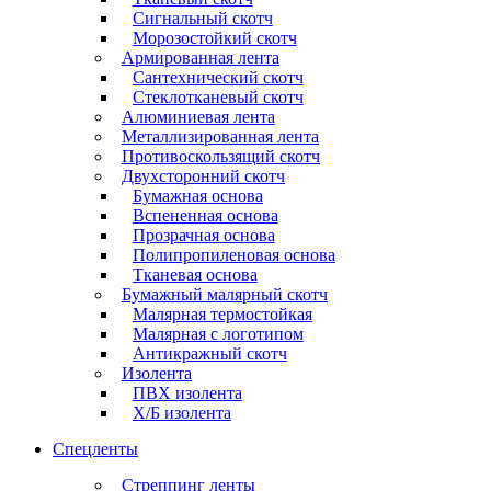
Сигнальный скотч
Морозостойкий скотч
Армированная лента
Сантехнический скотч
Стеклотканевый скотч
Алюминиевая лента
Металлизированная лента
Противоскользящий скотч
Двухсторонний скотч
Бумажная основа
Вспененная основа
Прозрачная основа
Полипропиленовая основа
Тканевая основа
Бумажный малярный скотч
Малярная термостойкая
Малярная с логотипом
Антикражный скотч
Изолента
ПВХ изолента
Х/Б изолента
Спецленты
Стреппинг ленты