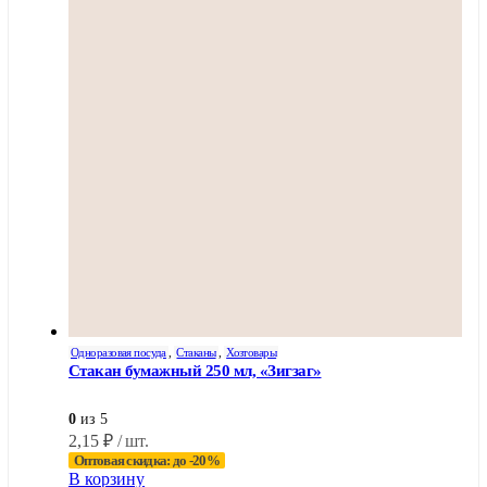
Одноразовая посуда
,
Стаканы
,
Хозтовары
Стакан бумажный 250 мл, «Зигзаг»
0
из 5
2,15
₽
/ шт.
Оптовая скидка: до -20%
В корзину