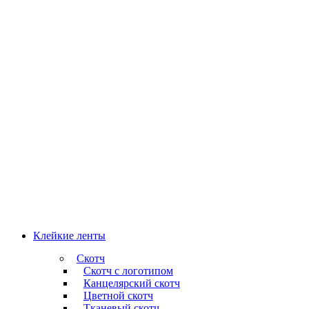
Клейкие ленты
Скотч
Скотч с логотипом
Канцелярский скотч
Цветной скотч
Тканевый скотч