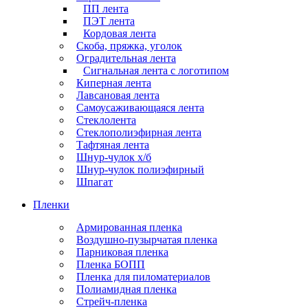
ПП лента
ПЭТ лента
Кордовая лента
Скоба, пряжка, уголок
Оградительная лента
Сигнальная лента с логотипом
Киперная лента
Лавсановая лента
Самоусаживающаяся лента
Стеклолента
Стеклополиэфирная лента
Тафтяная лента
Шнур-чулок х/б
Шнур-чулок полиэфирный
Шпагат
Пленки
Армированная пленка
Воздушно-пузырчатая пленка
Парниковая пленка
Пленка БОПП
Пленка для пиломатериалов
Полиамидная пленка
Стрейч-пленка