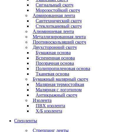
Сигнальный скотч
Морозостойкий скотч
Армированная лента
Сантехнический скотч
Стеклотканевый скотч
Алюминиевая лента
Металлизированная лента
Противоскользящий скотч
Двухсторонний скотч
Бумажная основа
Вспененная основа
Прозрачная основа
Полипропиленовая основа
Тканевая основа
Бумажный малярный скотч
Малярная термостойкая
Малярная с логотипом
Антикражный скотч
Изолента
ПВХ изолента
Х/Б изолента
Спецленты
Стреппинг ленты