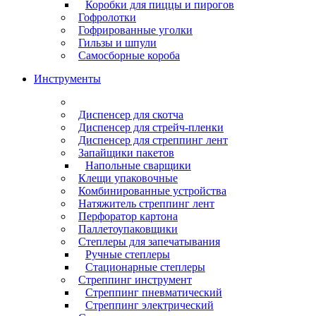
Коробки для пиццы и пирогов
Гофролотки
Гофрированные уголки
Гильзы и шпули
Самосборные короба
Инструменты
Диспенсер для скотча
Диспенсер для стрейч-пленки
Диспенсер для стреппинг лент
Запайщики пакетов
Напольные сварщики
Клещи упаковочные
Комбинированные устройства
Натяжитель стреппинг лент
Перфоратор картона
Паллетоупаковщики
Степлеры для запечатывания
Ручные степлеры
Стационарные степлеры
Стреппинг инструмент
Стреппинг пневматический
Стреппинг электрический