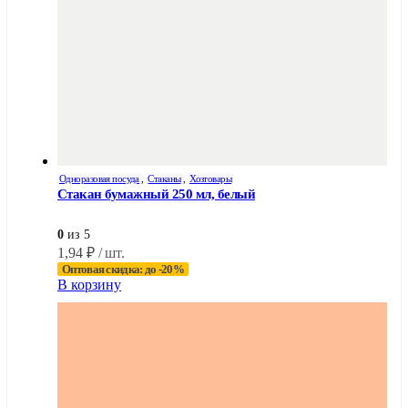
Одноразовая посуда
,
Стаканы
,
Хозтовары
Стакан бумажный 250 мл, белый
0
из 5
1,94
₽
/ шт.
Оптовая скидка: до -20%
В корзину