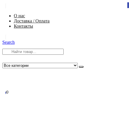
|
О нас
Доставка / Оплата
Контакты
|
Search
8 (812) 984-54-58
info@app-spb.ru
0
0