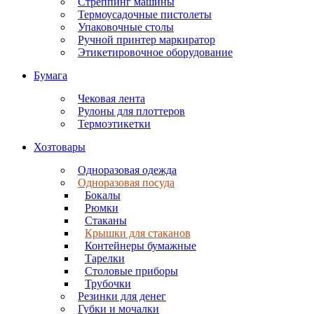
Стреппинг машины
Термоусадочные пистолеты
Упаковочные столы
Ручной принтер маркиратор
Этикетировочное оборудование
Бумага
Чековая лента
Рулоны для плоттеров
Термоэтикетки
Хозтовары
Одноразовая одежда
Одноразовая посуда
Бокалы
Рюмки
Стаканы
Крышки для стаканов
Контейнеры бумажные
Тарелки
Столовые приборы
Трубочки
Резинки для денег
Губки и мочалки