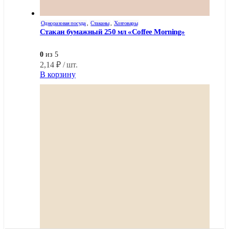
Одноразовая посуда
,
Стаканы
,
Хозтовары
Стакан бумажный 250 мл «Coffee Morning»
0
из 5
2,14
₽
/ шт.
В корзину