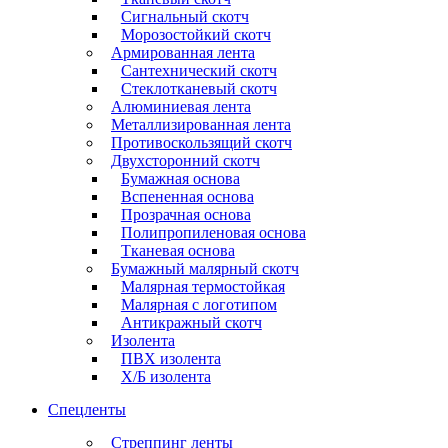
Сигнальный скотч
Морозостойкий скотч
Армированная лента
Сантехнический скотч
Стеклотканевый скотч
Алюминиевая лента
Металлизированная лента
Противоскользящий скотч
Двухсторонний скотч
Бумажная основа
Вспененная основа
Прозрачная основа
Полипропиленовая основа
Тканевая основа
Бумажный малярный скотч
Малярная термостойкая
Малярная с логотипом
Антикражный скотч
Изолента
ПВХ изолента
Х/Б изолента
Спецленты
Стреппинг ленты