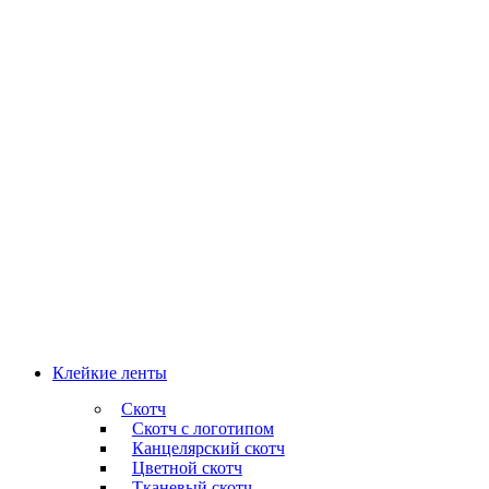
Клейкие ленты
Скотч
Скотч с логотипом
Канцелярский скотч
Цветной скотч
Тканевый скотч