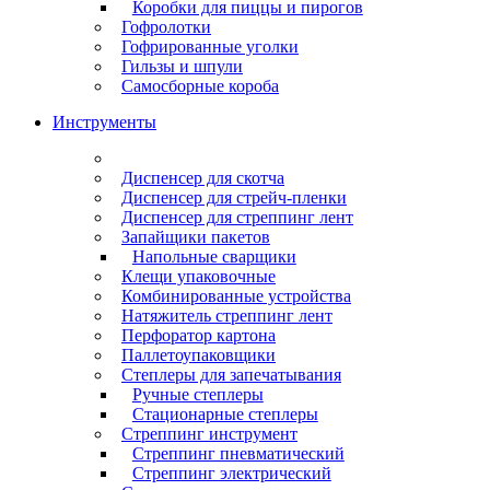
Коробки для пиццы и пирогов
Гофролотки
Гофрированные уголки
Гильзы и шпули
Самосборные короба
Инструменты
Диспенсер для скотча
Диспенсер для стрейч-пленки
Диспенсер для стреппинг лент
Запайщики пакетов
Напольные сварщики
Клещи упаковочные
Комбинированные устройства
Натяжитель стреппинг лент
Перфоратор картона
Паллетоупаковщики
Степлеры для запечатывания
Ручные степлеры
Стационарные степлеры
Стреппинг инструмент
Стреппинг пневматический
Стреппинг электрический