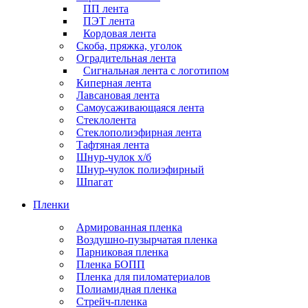
ПП лента
ПЭТ лента
Кордовая лента
Скоба, пряжка, уголок
Оградительная лента
Сигнальная лента с логотипом
Киперная лента
Лавсановая лента
Самоусаживающаяся лента
Стеклолента
Стеклополиэфирная лента
Тафтяная лента
Шнур-чулок х/б
Шнур-чулок полиэфирный
Шпагат
Пленки
Армированная пленка
Воздушно-пузырчатая пленка
Парниковая пленка
Пленка БОПП
Пленка для пиломатериалов
Полиамидная пленка
Стрейч-пленка