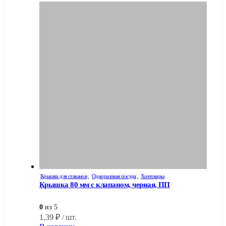
Крышки для стаканов
,
Одноразовая посуда
,
Хозтовары
Крышка 80 мм с клапаном, черная, ПП
0
из 5
1,39
₽
/ шт.