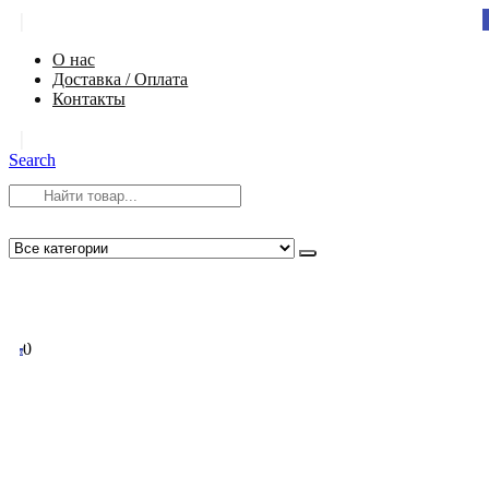
|
О нас
Доставка / Оплата
Контакты
|
Search
8 (812) 984-54-58
info@app-spb.ru
0
0