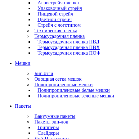
Агрострейч пленка
Упаковочный стрейч
Пищевой стрейч
Цветной стрейч
Стрейч с логотипом
Техническая пленка
Термоусадочная пленка
Термоусадочная пленка ПВД
Термоусадочная пленка ПВХ
Термоусадочная пленка ПОФ
Мешки
Биг-бэги
Овощная сетка мешок
Полипропиленовые мешки
Полипропиленовые белые мешки
Полипропиленовые зеленые мешки
Пакеты
Вакуумные пакеты
Пакеты зип-лок
Грипперы
Слайдеры
Дой-Пак пакеты