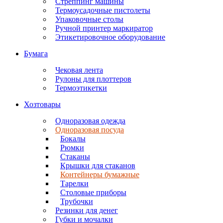
Стреппинг машины
Термоусадочные пистолеты
Упаковочные столы
Ручной принтер маркиратор
Этикетировочное оборудование
Бумага
Чековая лента
Рулоны для плоттеров
Термоэтикетки
Хозтовары
Одноразовая одежда
Одноразовая посуда
Бокалы
Рюмки
Стаканы
Крышки для стаканов
Контейнеры бумажные
Тарелки
Столовые приборы
Трубочки
Резинки для денег
Губки и мочалки