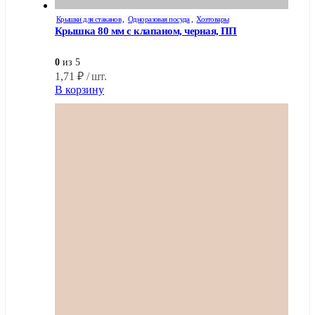
Крышки для стаканов
,
Одноразовая посуда
,
Хозтовары
Крышка 80 мм с клапаном, черная, ПП
0
из 5
1,71
₽
/ шт.
В корзину