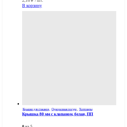
2,16
₽
/ шт.
В корзину
Крышки для стаканов
,
Одноразовая посуда
,
Хозтовары
Крышка 80 мм с клапаном, белая, ПП
0
из 5