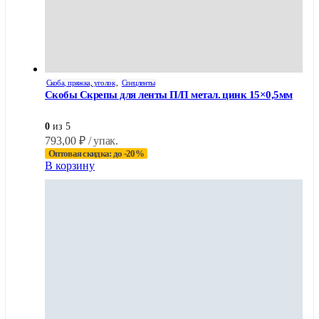
Скоба, пряжка, уголок
,
Спецленты
Скобы Скрепы для ленты П/П метал. цинк 15×0,5мм
0
из 5
793,00
₽
/ упак.
Оптовая скидка: до -20%
В корзину