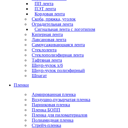
ПП лента
ПЭТ лента
Кордовая лента
Скоба, пряжка, уголок
Оградительная лента
Сигнальная лента с логотипом
Киперная лента
Лавсановая лента
Самоусаживающаяся лента
Стеклолента
Стеклополиэфирная лента
Тафтяная лента
Шнур-чулок х/б
Шнур-чулок полиэфирный
Шпагат
Пленки
Армированная пленка
Воздушно-пузырчатая пленка
Парниковая пленка
Пленка БОПП
Пленка для пиломатериалов
Полиамидная пленка
Стрейч-пленка