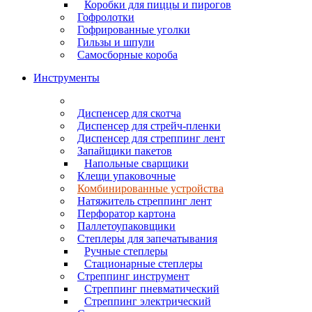
Коробки для пиццы и пирогов
Гофролотки
Гофрированные уголки
Гильзы и шпули
Самосборные короба
Инструменты
Диспенсер для скотча
Диспенсер для стрейч-пленки
Диспенсер для стреппинг лент
Запайщики пакетов
Напольные сварщики
Клещи упаковочные
Комбинированные устройства
Натяжитель стреппинг лент
Перфоратор картона
Паллетоупаковщики
Степлеры для запечатывания
Ручные степлеры
Стационарные степлеры
Стреппинг инструмент
Стреппинг пневматический
Стреппинг электрический