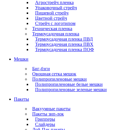
Агрострейч пленка
Упаковочный стрейч
Пищевой стрейч
Цветной стрейч
Стрейч с логотипом
Техническая пленка
Термоусадочная пленка
Термоусадочная пленка ПВД
Термоусадочная пленка ПВХ
Термоусадочная пленка ПОФ
Мешки
Биг-бэги
Овощная сетка мешок
Полипропиленовые мешки
Полипропиленовые белые мешки
Полипропиленовые зеленые мешки
Пакеты
Вакуумные пакеты
Пакеты зип-лок
Грипперы
Слайдеры
Дой-Пак пакеты