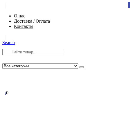
|
О нас
Доставка / Оплата
Контакты
|
Search
8 (812) 984-54-58
info@app-spb.ru
0
0