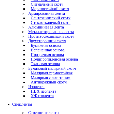
Сигнальный скотч
Морозостойкий скотч
Армированная лента
Сантехнический скотч
Стеклотканевый скотч
Алюминиевая лента
Металлизированная лента
Противоскользящий скотч
Двухсторонний скотч
Бумажная основа
Вспененная основа
Прозрачная основа
Полипропиленовая основа
Тканевая основа
Бумажный малярный скотч
Малярная термостойкая
Малярная с логотипом
Антикражный скотч
Изолента
ПВХ изолента
Х/Б изолента
Спецленты
Стреппинг ленты