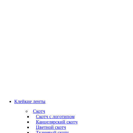
Клейкие ленты
Скотч
Скотч с логотипом
Канцелярский скотч
Цветной скотч
Тканевый скотч