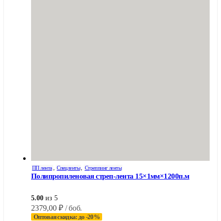
ПП лента
,
Спецленты
,
Стреппинг ленты
Полипропиленовая стреп-лента 15×1мм×1200п.м
5.00
из 5
2379,00
₽
/ боб.
Оптовая скидка: до -20%