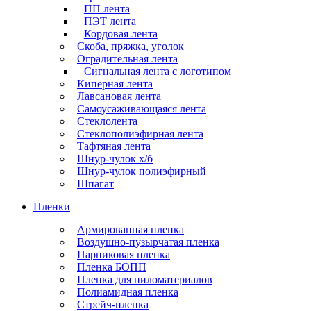
ПП лента
ПЭТ лента
Кордовая лента
Скоба, пряжка, уголок
Оградительная лента
Сигнальная лента с логотипом
Киперная лента
Лавсановая лента
Самоусаживающаяся лента
Стеклолента
Стеклополиэфирная лента
Тафтяная лента
Шнур-чулок х/б
Шнур-чулок полиэфирный
Шпагат
Пленки
Армированная пленка
Воздушно-пузырчатая пленка
Парниковая пленка
Пленка БОПП
Пленка для пиломатериалов
Полиамидная пленка
Стрейч-пленка