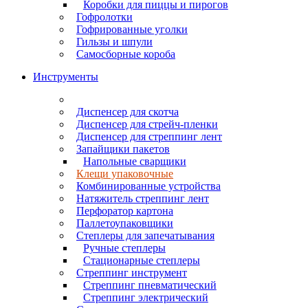
Коробки для пиццы и пирогов
Гофролотки
Гофрированные уголки
Гильзы и шпули
Самосборные короба
Инструменты
Диспенсер для скотча
Диспенсер для стрейч-пленки
Диспенсер для стреппинг лент
Запайщики пакетов
Напольные сварщики
Клещи упаковочные
Комбинированные устройства
Натяжитель стреппинг лент
Перфоратор картона
Паллетоупаковщики
Степлеры для запечатывания
Ручные степлеры
Стационарные степлеры
Стреппинг инструмент
Стреппинг пневматический
Стреппинг электрический