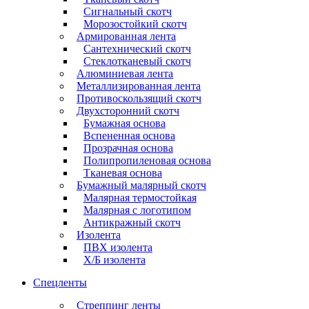
Сигнальный скотч
Морозостойкий скотч
Армированная лента
Сантехнический скотч
Стеклотканевый скотч
Алюминиевая лента
Металлизированная лента
Противоскользящий скотч
Двухсторонний скотч
Бумажная основа
Вспененная основа
Прозрачная основа
Полипропиленовая основа
Тканевая основа
Бумажный малярный скотч
Малярная термостойкая
Малярная с логотипом
Антикражный скотч
Изолента
ПВХ изолента
Х/Б изолента
Спецленты
Стреппинг ленты