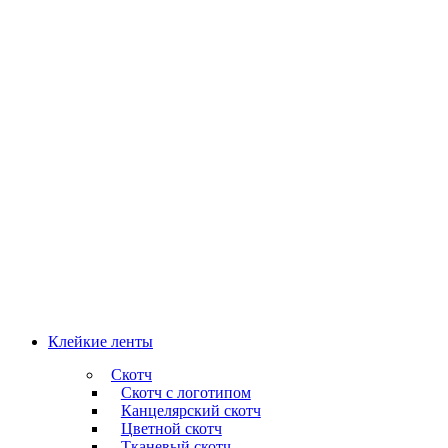
Клейкие ленты
Скотч
Скотч с логотипом
Канцелярский скотч
Цветной скотч
Тканевый скотч