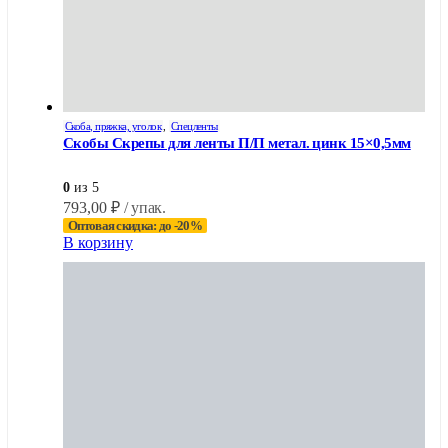
Скоба, пряжка, уголок
,
Спецленты
Скобы Скрепы для ленты П/П метал. цинк 15×0,5мм
0
из 5
793,00
₽
/ упак.
Оптовая скидка: до -20%
В корзину