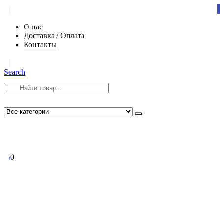
|
О нас
Доставка / Оплата
Контакты
|
Search
8 (812) 984-54-58
info@app-spb.ru
0
0