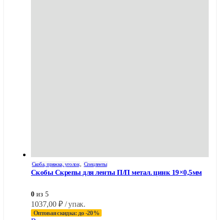
Скоба, пряжка, уголок
,
Спецленты
Скобы Скрепы для ленты П/П метал. цинк 19×0,5мм
0
из 5
1037,00
₽
/ упак.
Оптовая скидка: до -20%