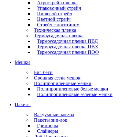
Агрострейч пленка
Упаковочный стрейч
Пищевой стрейч
Цветной стрейч
Стрейч с логотипом
Техническая пленка
Термоусадочная пленка
Термоусадочная пленка ПВД
Термоусадочная пленка ПВХ
Термоусадочная пленка ПОФ
Мешки
Биг-бэги
Овощная сетка мешок
Полипропиленовые мешки
Полипропиленовые белые мешки
Полипропиленовые зеленые мешки
Пакеты
Вакуумные пакеты
Пакеты зип-лок
Грипперы
Слайдеры
Дой-Пак пакеты