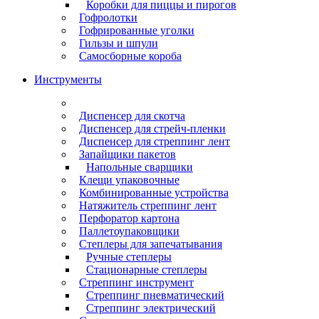
Коробки для пиццы и пирогов
Гофролотки
Гофрированные уголки
Гильзы и шпули
Самосборные короба
Инструменты
Диспенсер для скотча
Диспенсер для стрейч-пленки
Диспенсер для стреппинг лент
Запайщики пакетов
Напольные сварщики
Клещи упаковочные
Комбинированные устройства
Натяжитель стреппинг лент
Перфоратор картона
Паллетоупаковщики
Степлеры для запечатывания
Ручные степлеры
Стационарные степлеры
Стреппинг инструмент
Стреппинг пневматический
Стреппинг электрический