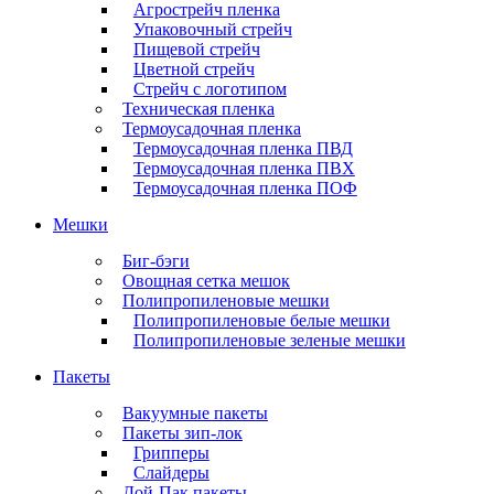
Агрострейч пленка
Упаковочный стрейч
Пищевой стрейч
Цветной стрейч
Стрейч с логотипом
Техническая пленка
Термоусадочная пленка
Термоусадочная пленка ПВД
Термоусадочная пленка ПВХ
Термоусадочная пленка ПОФ
Мешки
Биг-бэги
Овощная сетка мешок
Полипропиленовые мешки
Полипропиленовые белые мешки
Полипропиленовые зеленые мешки
Пакеты
Вакуумные пакеты
Пакеты зип-лок
Грипперы
Слайдеры
Дой-Пак пакеты