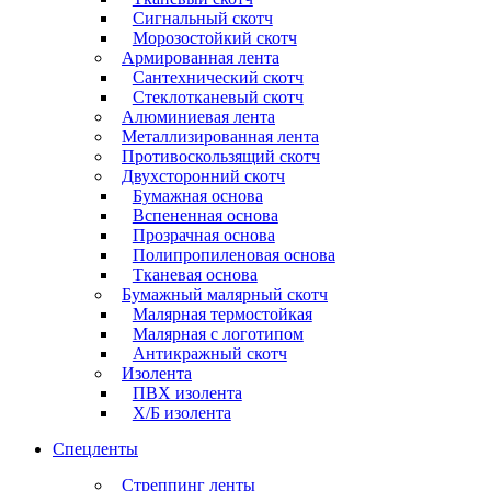
Сигнальный скотч
Морозостойкий скотч
Армированная лента
Сантехнический скотч
Стеклотканевый скотч
Алюминиевая лента
Металлизированная лента
Противоскользящий скотч
Двухсторонний скотч
Бумажная основа
Вспененная основа
Прозрачная основа
Полипропиленовая основа
Тканевая основа
Бумажный малярный скотч
Малярная термостойкая
Малярная с логотипом
Антикражный скотч
Изолента
ПВХ изолента
Х/Б изолента
Спецленты
Стреппинг ленты