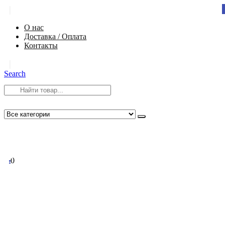
|
О нас
Доставка / Оплата
Контакты
|
Search
8 (812) 984-54-58
info@app-spb.ru
0
0