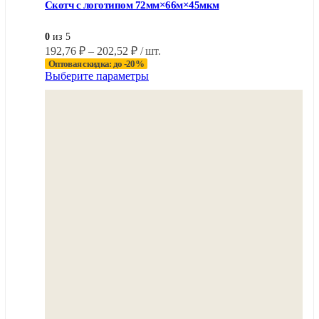
Скотч с логотипом 72мм×66м×45мкм
0
из 5
Диапазон
192,76
₽
–
202,52
₽
/ шт.
цен:
Оптовая скидка: до -20%
Этот
Выберите параметры
192,76 ₽
товар
–
имеет
202,52 ₽
несколько
вариаций.
Опции
можно
выбрать
на
странице
товара.