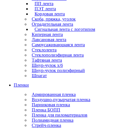
ПП лента
ПЭТ лента
Кордовая лента
Скоба, пряжка, уголок
Оградительная лента
Сигнальная лента с логотипом
Киперная лента
Лавсановая лента
Самоусаживающаяся лента
Стеклолента
Стеклополиэфирная лента
Тафтяная лента
Шнур-чулок х/б
Шнур-чулок полиэфирный
Шпагат
Пленки
Армированная пленка
Воздушно-пузырчатая пленка
Парниковая пленка
Пленка БОПП
Пленка для пиломатериалов
Полиамидная пленка
Стрейч-пленка