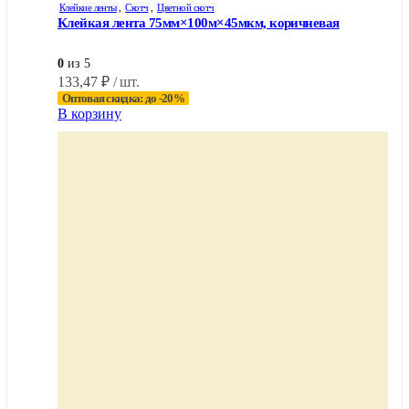
Клейкие ленты
,
Скотч
,
Цветной скотч
Клейкая лента 75мм×100м×45мкм, коричневая
0
из 5
133,47
₽
/ шт.
Оптовая скидка: до -20%
В корзину