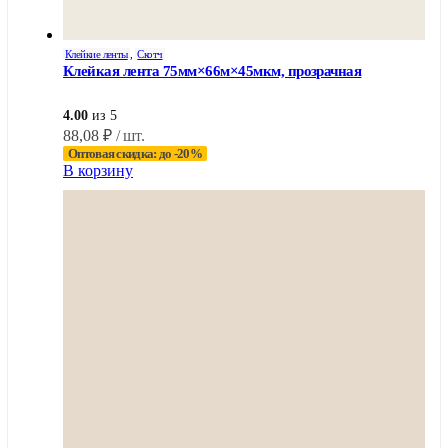
Клейкие ленты
,
Скотч
Клейкая лента 75мм×66м×45мкм, прозрачная
4.00
из 5
88,08
₽
/ шт.
Оптовая скидка: до -20%
В корзину