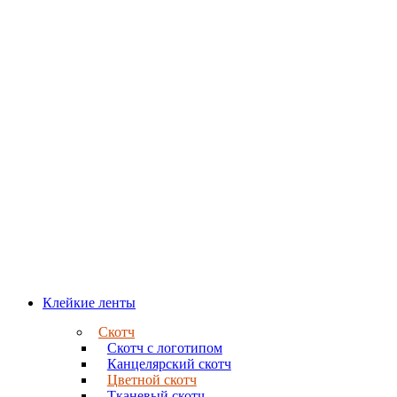
Клейкие ленты
Скотч
Скотч с логотипом
Канцелярский скотч
Цветной скотч
Тканевый скотч