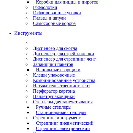
Коробки для пиццы и пирогов
Гофролотки
Гофрированные уголки
Гильзы и шпули
Самосборные короба
Инструменты
Диспенсер для скотча
Диспенсер для стрейч-пленки
Диспенсер для стреппинг лент
Запайщики пакетов
Напольные сварщики
Клещи упаковочные
Комбинированные устройства
Натяжитель стреппинг лент
Перфоратор картона
Паллетоупаковщики
Степлеры для запечатывания
Ручные степлеры
Стационарные степлеры
Стреппинг инструмент
Стреппинг пневматический
Стреппинг электрический