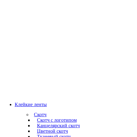
Клейкие ленты
Скотч
Скотч с логотипом
Канцелярский скотч
Цветной скотч
Тканевый скотч