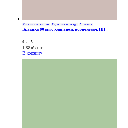
Крышки для стаканов
,
Одноразовая посуда
,
Хозтовары
Крышка 80 мм с клапаном, коричневая, ПП
0
из 5
1,88
₽
/ шт.
В корзину