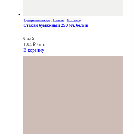
Одноразовая посуда
,
Стаканы
,
Хозтовары
Стакан бумажный 250 мл, белый
0
из 5
1,94
₽
/ шт.
В корзину