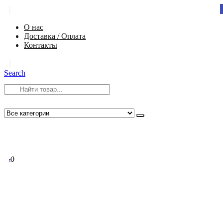
|
О нас
Доставка / Оплата
Контакты
|
Search
8 (812) 984-54-58
info@app-spb.ru
0
0