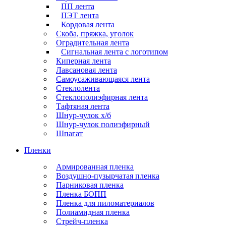
ПП лента
ПЭТ лента
Кордовая лента
Скоба, пряжка, уголок
Оградительная лента
Сигнальная лента с логотипом
Киперная лента
Лавсановая лента
Самоусаживающаяся лента
Стеклолента
Стеклополиэфирная лента
Тафтяная лента
Шнур-чулок х/б
Шнур-чулок полиэфирный
Шпагат
Пленки
Армированная пленка
Воздушно-пузырчатая пленка
Парниковая пленка
Пленка БОПП
Пленка для пиломатериалов
Полиамидная пленка
Стрейч-пленка