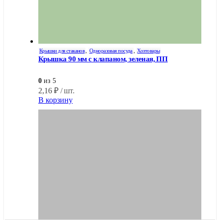
Крышки для стаканов
,
Одноразовая посуда
,
Хозтовары
Крышка 90 мм с клапаном, зеленая, ПП
0
из 5
2,16
₽
/ шт.
В корзину