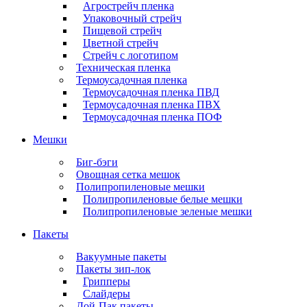
Агрострейч пленка
Упаковочный стрейч
Пищевой стрейч
Цветной стрейч
Стрейч с логотипом
Техническая пленка
Термоусадочная пленка
Термоусадочная пленка ПВД
Термоусадочная пленка ПВХ
Термоусадочная пленка ПОФ
Мешки
Биг-бэги
Овощная сетка мешок
Полипропиленовые мешки
Полипропиленовые белые мешки
Полипропиленовые зеленые мешки
Пакеты
Вакуумные пакеты
Пакеты зип-лок
Грипперы
Слайдеры
Дой-Пак пакеты