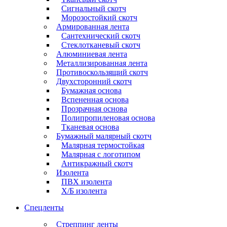
Сигнальный скотч
Морозостойкий скотч
Армированная лента
Сантехнический скотч
Стеклотканевый скотч
Алюминиевая лента
Металлизированная лента
Противоскользящий скотч
Двухсторонний скотч
Бумажная основа
Вспененная основа
Прозрачная основа
Полипропиленовая основа
Тканевая основа
Бумажный малярный скотч
Малярная термостойкая
Малярная с логотипом
Антикражный скотч
Изолента
ПВХ изолента
Х/Б изолента
Спецленты
Стреппинг ленты