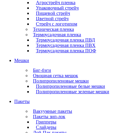
Агрострейч пленка
Упаковочный стрейч
Пищевой стрейч
Цветной стрейч
Стрейч с логотипом
Техническая пленка
Термоусадочная пленка
Термоусадочная пленка ПВД
Термоусадочная пленка ПВХ
Термоусадочная пленка ПОФ
Мешки
Биг-бэги
Овощная сетка мешок
Полипропиленовые мешки
Полипропиленовые белые мешки
Полипропиленовые зеленые мешки
Пакеты
Вакуумные пакеты
Пакеты зип-лок
Грипперы
Слайдеры
Дой-Пак пакеты