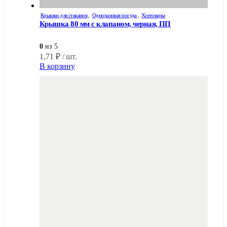
Крышки для стаканов
,
Одноразовая посуда
,
Хозтовары
Крышка 80 мм с клапаном, черная, ПП
0
из 5
1,71
₽
/ шт.
В корзину