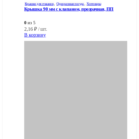
Крышки для стаканов
,
Одноразовая посуда
,
Хозтовары
Крышка 90 мм с клапаном, прозрачная, ПП
0
из 5
2,16
₽
/ шт.
В корзину