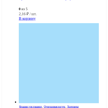
0
из 5
2,16
₽
/ шт.
В корзину
Крышки для стаканов
,
Одноразовая посуда
,
Хозтовары