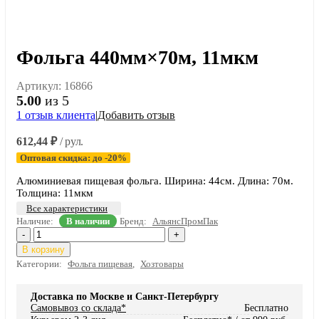
Фольга 440мм×70м, 11мкм
Артикул:
16866
5.00
из 5
1
отзыв клиента
|
Добавить отзыв
612,44
₽
/ рул.
Оптовая скидка: до -20%
Алюминиевая пищевая фольга. Ширина: 44см. Длина: 70м.
Толщина: 11мкм
Все характеристики
Наличие:
В наличии
Бренд:
АльянсПромПак
-
+
В корзину
Категории:
Фольга пищевая
,
Хозтовары
Доставка по Москве и Санкт-Петербургу
Самовывоз со склада*
Бесплатно