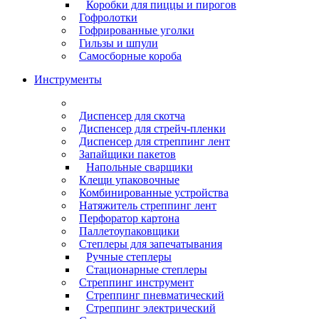
Коробки для пиццы и пирогов
Гофролотки
Гофрированные уголки
Гильзы и шпули
Самосборные короба
Инструменты
Диспенсер для скотча
Диспенсер для стрейч-пленки
Диспенсер для стреппинг лент
Запайщики пакетов
Напольные сварщики
Клещи упаковочные
Комбинированные устройства
Натяжитель стреппинг лент
Перфоратор картона
Паллетоупаковщики
Степлеры для запечатывания
Ручные степлеры
Стационарные степлеры
Стреппинг инструмент
Стреппинг пневматический
Стреппинг электрический