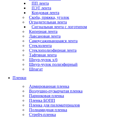
ПП лента
ПЭТ лента
Кордовая лента
Скоба, пряжка, уголок
Оградительная лента
Сигнальная лента с логотипом
Киперная лента
Лавсановая лента
Самоусаживающаяся лента
Стеклолента
Стеклополиэфирная лента
Тафтяная лента
Шнур-чулок х/б
Шнур-чулок полиэфирный
Шпагат
Пленки
Армированная пленка
Воздушно-пузырчатая пленка
Парниковая пленка
Пленка БОПП
Пленка для пиломатериалов
Полиамидная пленка
Стрейч-пленка