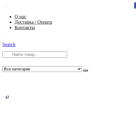
|
О нас
Доставка / Оплата
Контакты
|
Search
8 (812) 984-54-58
info@app-spb.ru
0
0