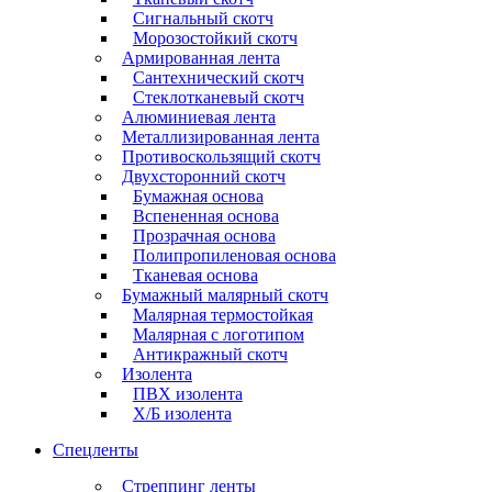
Сигнальный скотч
Морозостойкий скотч
Армированная лента
Сантехнический скотч
Стеклотканевый скотч
Алюминиевая лента
Металлизированная лента
Противоскользящий скотч
Двухсторонний скотч
Бумажная основа
Вспененная основа
Прозрачная основа
Полипропиленовая основа
Тканевая основа
Бумажный малярный скотч
Малярная термостойкая
Малярная с логотипом
Антикражный скотч
Изолента
ПВХ изолента
Х/Б изолента
Спецленты
Стреппинг ленты