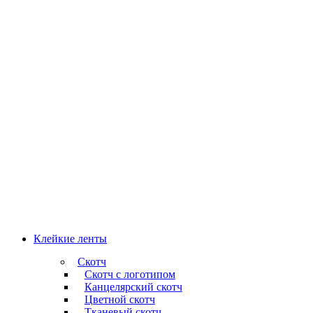
Клейкие ленты
Скотч
Скотч с логотипом
Канцелярский скотч
Цветной скотч
Тканевый скотч