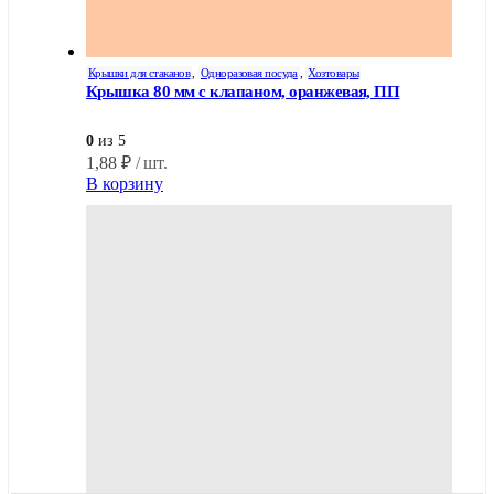
Крышки для стаканов
,
Одноразовая посуда
,
Хозтовары
Крышка 80 мм с клапаном, оранжевая, ПП
0
из 5
1,88
₽
/ шт.
В корзину