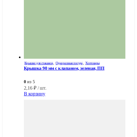
Крышки для стаканов
,
Одноразовая посуда
,
Хозтовары
Крышка 90 мм с клапаном, зеленая, ПП
0
из 5
2,16
₽
/ шт.
В корзину