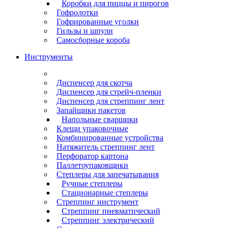
Коробки для пиццы и пирогов
Гофролотки
Гофрированные уголки
Гильзы и шпули
Самосборные короба
Инструменты
Диспенсер для скотча
Диспенсер для стрейч-пленки
Диспенсер для стреппинг лент
Запайщики пакетов
Напольные сварщики
Клещи упаковочные
Комбинированные устройства
Натяжитель стреппинг лент
Перфоратор картона
Паллетоупаковщики
Степлеры для запечатывания
Ручные степлеры
Стационарные степлеры
Стреппинг инструмент
Стреппинг пневматический
Стреппинг электрический