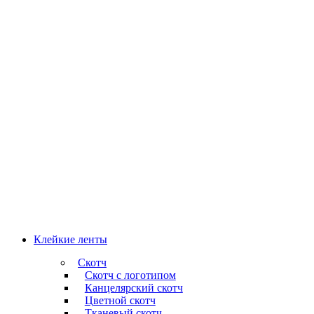
Клейкие ленты
Скотч
Скотч с логотипом
Канцелярский скотч
Цветной скотч
Тканевый скотч