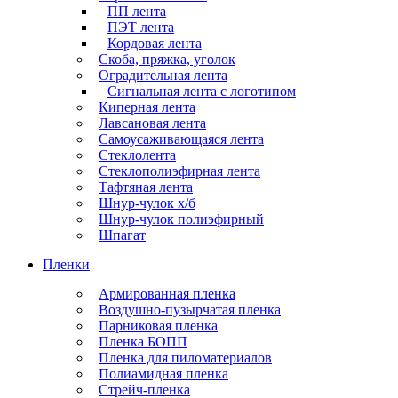
ПП лента
ПЭТ лента
Кордовая лента
Скоба, пряжка, уголок
Оградительная лента
Сигнальная лента с логотипом
Киперная лента
Лавсановая лента
Самоусаживающаяся лента
Стеклолента
Стеклополиэфирная лента
Тафтяная лента
Шнур-чулок х/б
Шнур-чулок полиэфирный
Шпагат
Пленки
Армированная пленка
Воздушно-пузырчатая пленка
Парниковая пленка
Пленка БОПП
Пленка для пиломатериалов
Полиамидная пленка
Стрейч-пленка