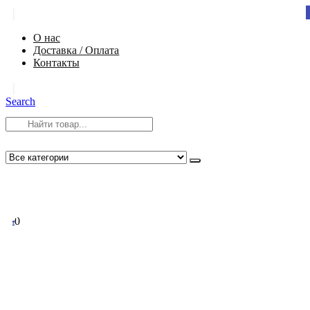
|
О нас
Доставка / Оплата
Контакты
|
Search
8 (812) 984-54-58
info@app-spb.ru
0
0