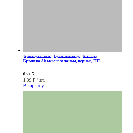
Крышки для стаканов
,
Одноразовая посуда
,
Хозтовары
Крышка 80 мм с клапаном, черная, ПП
0
из 5
1,39
₽
/ шт.
В корзину