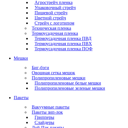
Агрострейч пленка
Упаковочный стрейч
Пищевой стрейч
Цветной стрейч
Стрейч с логотипом
Техническая пленка
Термоусадочная пленка
Термоусадочная пленка ПВД
Термоусадочная пленка ПВХ
Термоусадочная пленка ПОФ
Мешки
Биг-бэги
Овощная сетка мешок
Полипропиленовые мешки
Полипропиленовые белые мешки
Полипропиленовые зеленые мешки
Пакеты
Вакуумные пакеты
Пакеты зип-лок
Грипперы
Слайдеры
Дой-Пак пакеты