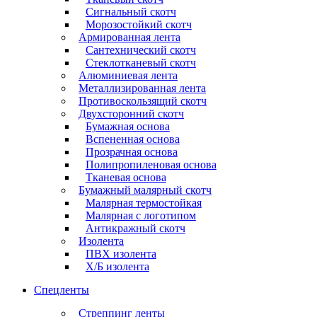
Сигнальный скотч
Морозостойкий скотч
Армированная лента
Сантехнический скотч
Стеклотканевый скотч
Алюминиевая лента
Металлизированная лента
Противоскользящий скотч
Двухсторонний скотч
Бумажная основа
Вспененная основа
Прозрачная основа
Полипропиленовая основа
Тканевая основа
Бумажный малярный скотч
Малярная термостойкая
Малярная с логотипом
Антикражный скотч
Изолента
ПВХ изолента
Х/Б изолента
Спецленты
Стреппинг ленты