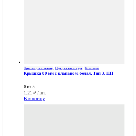
Крышки для стаканов
,
Одноразовая посуда
,
Хозтовары
Крышка 80 мм с клапаном, белая, Тип 3, ПП
0
из 5
1,21
₽
/ шт.
В корзину