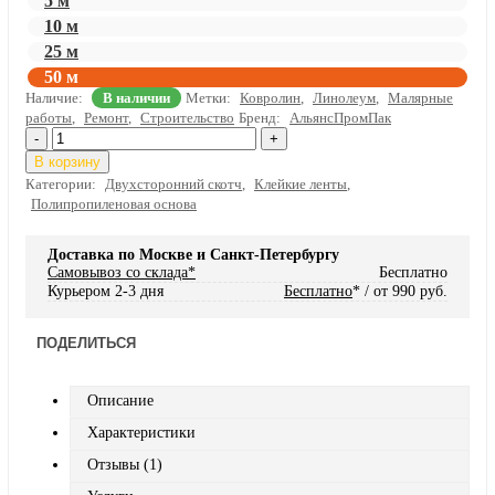
5 м
10 м
25 м
50 м
Наличие:
В наличии
Метки:
Ковролин
,
Линолеум
,
Малярные
работы
,
Ремонт
,
Строительство
Бренд:
АльянсПромПак
-
+
В корзину
Категории:
Двухсторонний скотч
,
Клейкие ленты
,
Полипропиленовая основа
Доставка по Москве и Санкт-Петербургу
Самовывоз со склада*
Бесплатно
Курьером 2-3 дня
Бесплатно
* / от 990 руб.
ПОДЕЛИТЬСЯ
Описание
Характеристики
Отзывы (1)