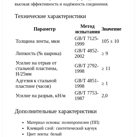
высокая эффективность и надёжность соединения.
Технические характеристики
Метод
Параметр
Значение
испытания
GB/T 7125-
Толщина ленты, мкм
105 ± 10
1999
GB/T 4852-
Липкость (№ шарика)
≥ 9
2002
Усилие на отрыв от
GB/T 2792-
стальной пластины,
≥ 11
1998
Н/25мм
Адгезия к стальной
GB/T 4851-
≥ 1
пластине (часов)
1998
GB/T 7753-
Усилие на разрыв, кН/м
2,0
1987
Дополнительные характеристики
Материал основы: полипропилен (ПП)
Клеящий слой: синтетический каучук
Цвет ленты: белый