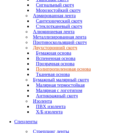
Сигнальный скотч
Морозостойкий скотч
Армированная лента
Сантехнический скотч
Стеклотканевый скотч
Алюминиевая лента
Металлизированная лента
Противоскользящий скотч
Двухсторонний скотч
Бумажная основа
Вспененная основа
Прозрачная основа
Полипропиленовая основа
Тканевая основа
Бумажный малярный скотч
Малярная термостойкая
Малярная с логотипом
Антикражный скотч
Изолента
ПВХ изолента
Х/Б изолента
Спецленты
Стреппинг ленты