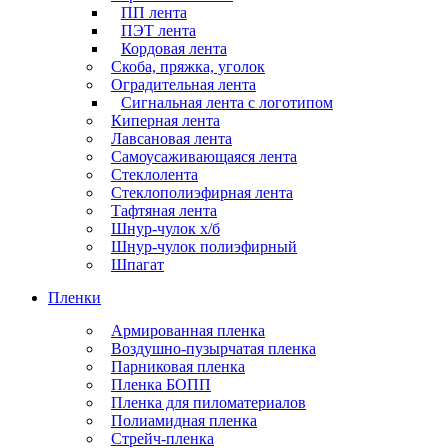
ПП лента
ПЭТ лента
Кордовая лента
Скоба, пряжка, уголок
Оградительная лента
Сигнальная лента с логотипом
Киперная лента
Лавсановая лента
Самоусаживающаяся лента
Стеклолента
Стеклополиэфирная лента
Тафтяная лента
Шнур-чулок х/б
Шнур-чулок полиэфирный
Шпагат
Пленки
Армированная пленка
Воздушно-пузырчатая пленка
Парниковая пленка
Пленка БОПП
Пленка для пиломатериалов
Полиамидная пленка
Стрейч-пленка