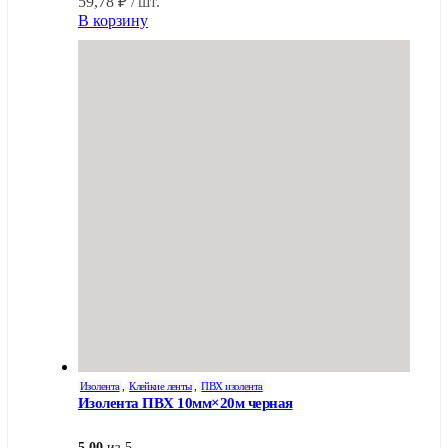
59,78
₽
/ шт.
В корзину
Изолента
,
Клейкие ленты
,
ПВХ изолента
Изолента ПВХ 10мм×20м черная
5.00
из 5