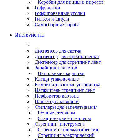
Коробки для пиццы и пирогов
Гофролотки
Гофрированные уголки
Гильзы и шпули
Самосборные короба
Инструменты
Диспенсер для скотча
Диспенсер для стрейч-пленки
Диспенсер для стреппинг лент
Запайщики пакетов
Напольные сварщики
Клещи упаковочные
Комбинированные устройства
Натяжитель стреппинг лент
Перфоратор картона
Паллетоупаковщики
Степлеры для запечатывания
Ручные степлеры
Стационарные степлеры
Стреппинг инструмент
Стреппинг пневматический
Стреппинг электрический