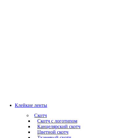
Клейкие ленты
Скотч
Скотч с логотипом
Канцелярский скотч
Цветной скотч
Тканевый скотч