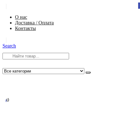
|
О нас
Доставка / Оплата
Контакты
|
Search
8 (812) 984-54-58
info@app-spb.ru
0
0