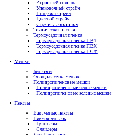
Агрострейч пленка
Упаковочный стрейч
Пищевой стрейч
Цветной стрейч
Стрейч с логотипом
Техническая пленка
Термоусадочная пленка
Термоусадочная пленка ПВД
Термоусадочная пленка ПВХ
Термоусадочная пленка ПОФ
Мешки
Биг-бэги
Овощная сетка мешок
Полипропиленовые мешки
Полипропиленовые белые мешки
Полипропиленовые зеленые мешки
Пакеты
Вакуумные пакеты
Пакеты зип-лок
Грипперы
Слайдеры
Дой-Пак пакеты