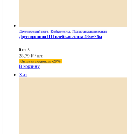
Двухсторонний скотч
,
Клейкие ленты
,
Полипропиленовая основа
Двусторонняя ПП клейкая лента 48мм×5м
0
из 5
28,79
₽
/ шт.
Оптовая скидка: до -20%
В корзину
Хит