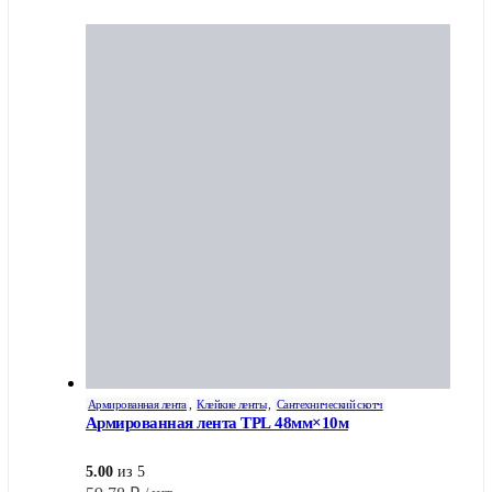
Армированная лента
,
Клейкие ленты
,
Сантехнический скотч
Армированная лента TPL 48мм×10м
5.00
из 5