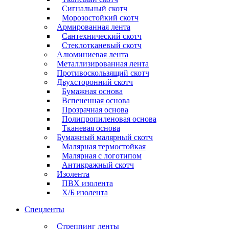
Сигнальный скотч
Морозостойкий скотч
Армированная лента
Сантехнический скотч
Стеклотканевый скотч
Алюминиевая лента
Металлизированная лента
Противоскользящий скотч
Двухсторонний скотч
Бумажная основа
Вспененная основа
Прозрачная основа
Полипропиленовая основа
Тканевая основа
Бумажный малярный скотч
Малярная термостойкая
Малярная с логотипом
Антикражный скотч
Изолента
ПВХ изолента
Х/Б изолента
Спецленты
Стреппинг ленты