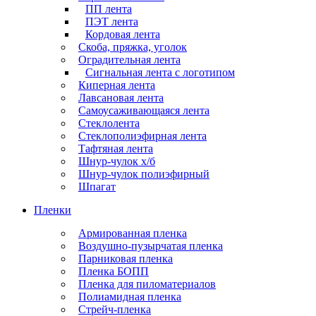
ПП лента
ПЭТ лента
Кордовая лента
Скоба, пряжка, уголок
Оградительная лента
Сигнальная лента с логотипом
Киперная лента
Лавсановая лента
Самоусаживающаяся лента
Стеклолента
Стеклополиэфирная лента
Тафтяная лента
Шнур-чулок х/б
Шнур-чулок полиэфирный
Шпагат
Пленки
Армированная пленка
Воздушно-пузырчатая пленка
Парниковая пленка
Пленка БОПП
Пленка для пиломатериалов
Полиамидная пленка
Стрейч-пленка