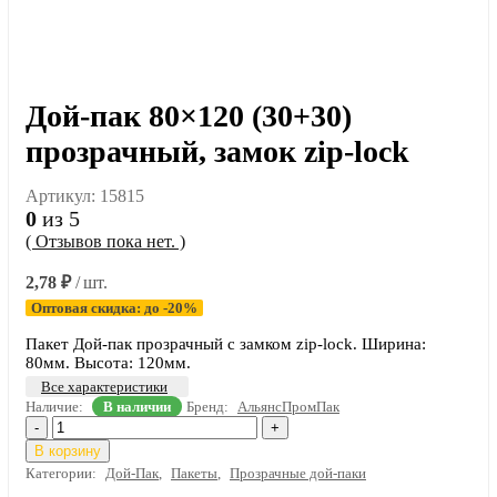
Дой-пак 80×120 (30+30)
прозрачный, замок zip-lock
Артикул:
15815
0
из 5
( Отзывов пока нет. )
2,78
₽
/ шт.
Оптовая скидка: до -20%
Пакет Дой-пак прозрачный с замком zip-lock. Ширина:
80мм. Высота: 120мм.
Все характеристики
Наличие:
В наличии
Бренд:
АльянсПромПак
-
+
В корзину
Категории:
Дой-Пак
,
Пакеты
,
Прозрачные дой-паки