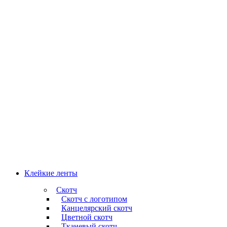
Клейкие ленты
Скотч
Скотч с логотипом
Канцелярский скотч
Цветной скотч
Тканевый скотч