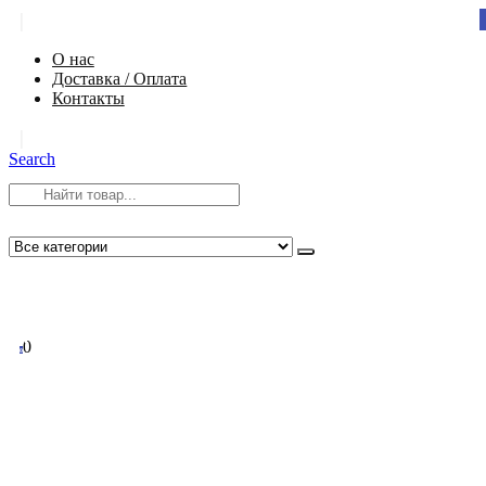
|
О нас
Доставка / Оплата
Контакты
|
Search
8 (812) 984-54-58
info@app-spb.ru
0
0