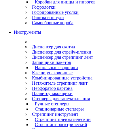
Коробки для пиццы и пирогов
Гофролотки
Гофрированные уголки
Гильзы и шпули
Самосборные короба
Инструменты
Диспенсер для скотча
Диспенсер для стрейч-пленки
Диспенсер для стреппинг лент
Запайщики пакетов
Напольные сварщики
Клещи упаковочные
Комбинированные устройства
Натяжитель стреппинг лент
Перфоратор картона
Паллетоупаковщики
Степлеры для запечатывания
Ручные степлеры
Стационарные степлеры
Стреппинг инструмент
Стреппинг пневматический
Стреппинг электрический