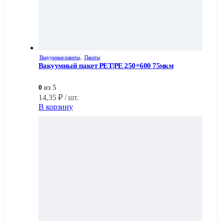
Вакуумные пакеты
,
Пакеты
Вакуумный пакет PET|PE 250×600 75мкм
0
из 5
14,35
₽
/ шт.
В корзину