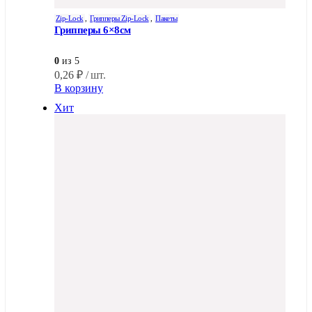
Zip-Lock
,
Грипперы Zip-Lock
,
Пакеты
Грипперы 6×8см
0
из 5
0,26
₽
/ шт.
В корзину
Хит