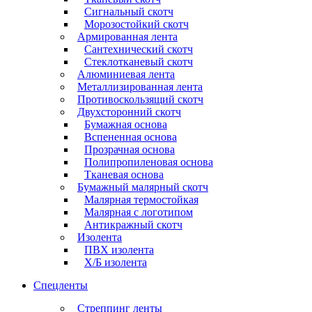
Сигнальный скотч
Морозостойкий скотч
Армированная лента
Сантехнический скотч
Стеклотканевый скотч
Алюминиевая лента
Металлизированная лента
Противоскользящий скотч
Двухсторонний скотч
Бумажная основа
Вспененная основа
Прозрачная основа
Полипропиленовая основа
Тканевая основа
Бумажный малярный скотч
Малярная термостойкая
Малярная с логотипом
Антикражный скотч
Изолента
ПВХ изолента
Х/Б изолента
Спецленты
Стреппинг ленты