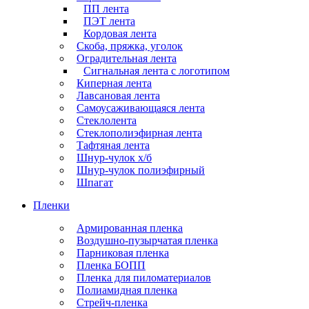
ПП лента
ПЭТ лента
Кордовая лента
Скоба, пряжка, уголок
Оградительная лента
Сигнальная лента с логотипом
Киперная лента
Лавсановая лента
Самоусаживающаяся лента
Стеклолента
Стеклополиэфирная лента
Тафтяная лента
Шнур-чулок х/б
Шнур-чулок полиэфирный
Шпагат
Пленки
Армированная пленка
Воздушно-пузырчатая пленка
Парниковая пленка
Пленка БОПП
Пленка для пиломатериалов
Полиамидная пленка
Стрейч-пленка