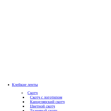
Клейкие ленты
Скотч
Скотч с логотипом
Канцелярский скотч
Цветной скотч
Тканевый скотч