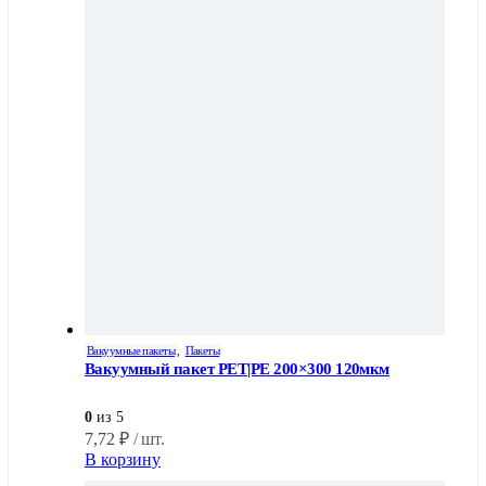
Вакуумные пакеты
,
Пакеты
Вакуумный пакет PET|PE 200×300 120мкм
0
из 5
7,72
₽
/ шт.
В корзину