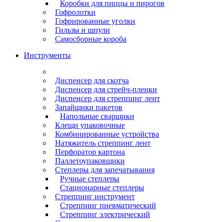
Коробки для пиццы и пирогов
Гофролотки
Гофрированные уголки
Гильзы и шпули
Самосборные короба
Инструменты
Диспенсер для скотча
Диспенсер для стрейч-пленки
Диспенсер для стреппинг лент
Запайщики пакетов
Напольные сварщики
Клещи упаковочные
Комбинированные устройства
Натяжитель стреппинг лент
Перфоратор картона
Паллетоупаковщики
Степлеры для запечатывания
Ручные степлеры
Стационарные степлеры
Стреппинг инструмент
Стреппинг пневматический
Стреппинг электрический