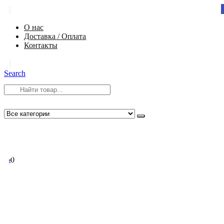
|
О нас
Доставка / Оплата
Контакты
|
Search
8 (812) 984-54-58
info@app-spb.ru
0
0