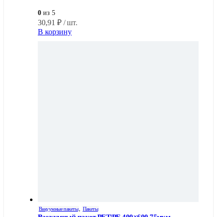
0
из 5
30,91
₽
/ шт.
В корзину
Вакуумные пакеты
,
Пакеты
Вакуумный пакет PET|PE 400×600 75мкм