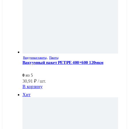
Вакуумные пакеты
,
Пакеты
Вакуумный пакет PET|PE 400×600 120мкм
0
из 5
30,91
₽
/ шт.
В корзину
Хит