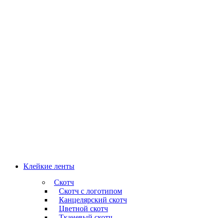
Клейкие ленты
Скотч
Скотч с логотипом
Канцелярский скотч
Цветной скотч
Тканевый скотч