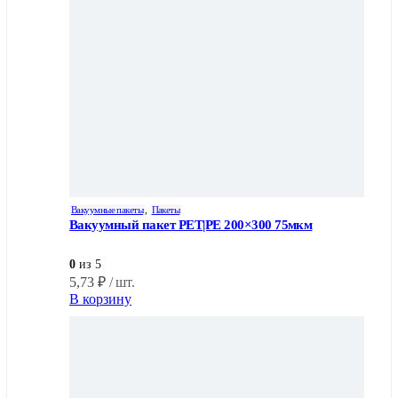
Вакуумные пакеты
,
Пакеты
Вакуумный пакет PET|PE 200×300 75мкм
0
из 5
5,73
₽
/ шт.
В корзину