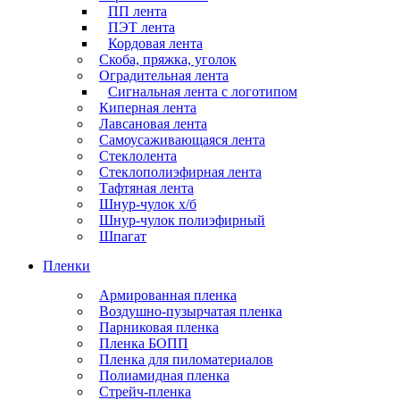
ПП лента
ПЭТ лента
Кордовая лента
Скоба, пряжка, уголок
Оградительная лента
Сигнальная лента с логотипом
Киперная лента
Лавсановая лента
Самоусаживающаяся лента
Стеклолента
Стеклополиэфирная лента
Тафтяная лента
Шнур-чулок х/б
Шнур-чулок полиэфирный
Шпагат
Пленки
Армированная пленка
Воздушно-пузырчатая пленка
Парниковая пленка
Пленка БОПП
Пленка для пиломатериалов
Полиамидная пленка
Стрейч-пленка