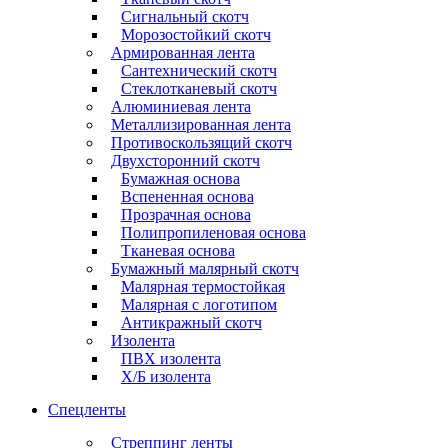
Сигнальный скотч
Морозостойкий скотч
Армированная лента
Сантехнический скотч
Стеклотканевый скотч
Алюминиевая лента
Металлизированная лента
Противоскользящий скотч
Двухсторонний скотч
Бумажная основа
Вспененная основа
Прозрачная основа
Полипропиленовая основа
Тканевая основа
Бумажный малярный скотч
Малярная термостойкая
Малярная с логотипом
Антикражный скотч
Изолента
ПВХ изолента
Х/Б изолента
Спецленты
Стреппинг ленты