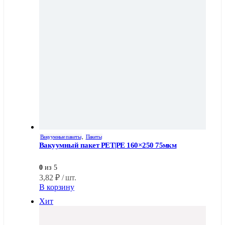
Вакуумные пакеты
,
Пакеты
Вакуумный пакет PET|PE 160×250 75мкм
0
из 5
3,82
₽
/ шт.
В корзину
Хит