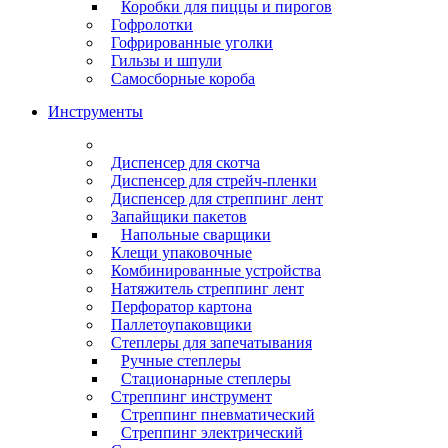
Коробки для пиццы и пирогов
Гофролотки
Гофрированные уголки
Гильзы и шпули
Самосборные короба
Инструменты
Диспенсер для скотча
Диспенсер для стрейч-пленки
Диспенсер для стреппинг лент
Запайщики пакетов
Напольные сварщики
Клещи упаковочные
Комбинированные устройства
Натяжитель стреппинг лент
Перфоратор картона
Паллетоупаковщики
Степлеры для запечатывания
Ручные степлеры
Стационарные степлеры
Стреппинг инструмент
Стреппинг пневматический
Стреппинг электрический