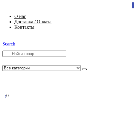
|
О нас
Доставка / Оплата
Контакты
|
Search
8 (812) 984-54-58
info@app-spb.ru
0
0