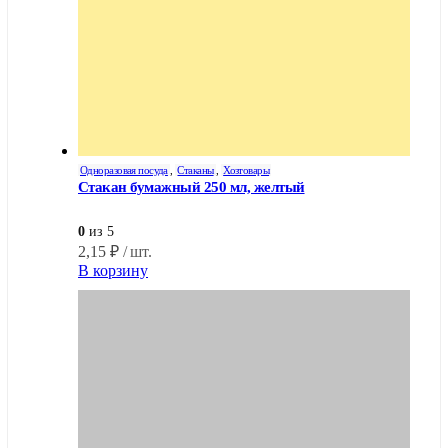
Одноразовая посуда
,
Стаканы
,
Хозтовары
Стакан бумажный 250 мл, желтый
0
из 5
2,15
₽
/ шт.
В корзину