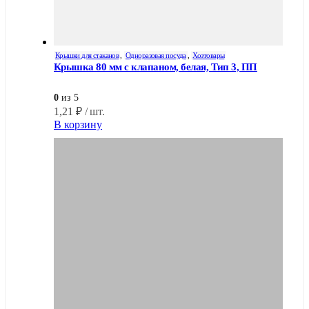
Крышки для стаканов
,
Одноразовая посуда
,
Хозтовары
Крышка 80 мм с клапаном, белая, Тип 3, ПП
0
из 5
1,21
₽
/ шт.
В корзину