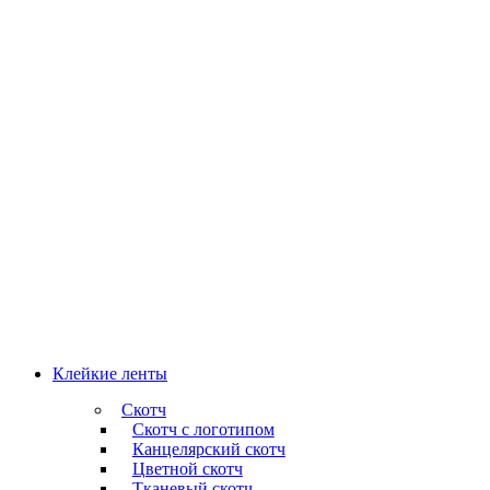
Клейкие ленты
Скотч
Скотч с логотипом
Канцелярский скотч
Цветной скотч
Тканевый скотч