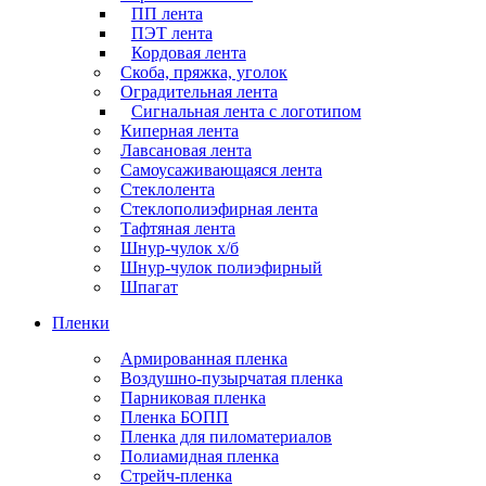
ПП лента
ПЭТ лента
Кордовая лента
Скоба, пряжка, уголок
Оградительная лента
Сигнальная лента с логотипом
Киперная лента
Лавсановая лента
Самоусаживающаяся лента
Стеклолента
Стеклополиэфирная лента
Тафтяная лента
Шнур-чулок х/б
Шнур-чулок полиэфирный
Шпагат
Пленки
Армированная пленка
Воздушно-пузырчатая пленка
Парниковая пленка
Пленка БОПП
Пленка для пиломатериалов
Полиамидная пленка
Стрейч-пленка