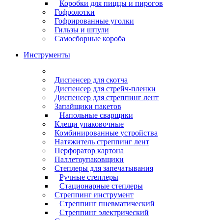
Коробки для пиццы и пирогов
Гофролотки
Гофрированные уголки
Гильзы и шпули
Самосборные короба
Инструменты
Диспенсер для скотча
Диспенсер для стрейч-пленки
Диспенсер для стреппинг лент
Запайщики пакетов
Напольные сварщики
Клещи упаковочные
Комбинированные устройства
Натяжитель стреппинг лент
Перфоратор картона
Паллетоупаковщики
Степлеры для запечатывания
Ручные степлеры
Стационарные степлеры
Стреппинг инструмент
Стреппинг пневматический
Стреппинг электрический