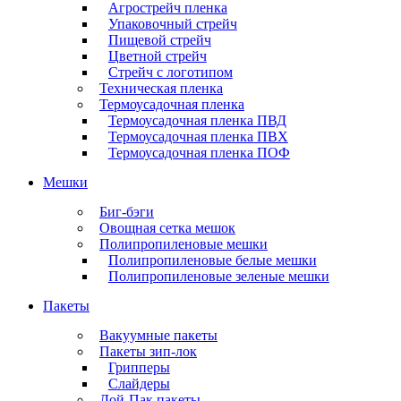
Агрострейч пленка
Упаковочный стрейч
Пищевой стрейч
Цветной стрейч
Стрейч с логотипом
Техническая пленка
Термоусадочная пленка
Термоусадочная пленка ПВД
Термоусадочная пленка ПВХ
Термоусадочная пленка ПОФ
Мешки
Биг-бэги
Овощная сетка мешок
Полипропиленовые мешки
Полипропиленовые белые мешки
Полипропиленовые зеленые мешки
Пакеты
Вакуумные пакеты
Пакеты зип-лок
Грипперы
Слайдеры
Дой-Пак пакеты