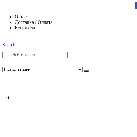
|
О нас
Доставка / Оплата
Контакты
|
Search
8 (812) 984-54-58
info@app-spb.ru
0
0