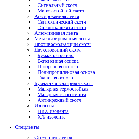
Сигнальный скотч
Морозостойкий скотч
Армированная лента
Сантехнический скотч
Стеклотканевый скотч
Алюминиевая лента
Металлизированная лента
Противоскользящий скотч
Двухсторонний скотч
Бумажная основа
Вспененная основа
Прозрачная основа
Полипропиленовая основа
Тканевая основа
Бумажный малярный скотч
Малярная термостойкая
Малярная с логотипом
Антикражный скотч
Изолента
ПВХ изолента
Х/Б изолента
Спецленты
Стреппинг ленты