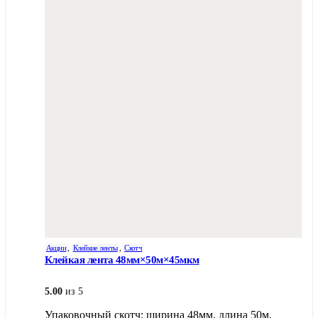
Акции
,
Клейкие ленты
,
Скотч
Клейкая лента 48мм×50м×45мкм
5.00
из 5
Упаковочный скотч: ширина 48мм, длина 50м,