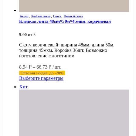
Акции
,
Клейкие ленты
,
Скотч
,
Цветной скотч
Клейкая лента 48мм×50м×45мкм, коричневая
5.00
из 5
Скотч коричневый: ширина 48мм, длина 50м,
толщина 45мкм. Коробка 36шт. Возможно
изготовление с логотипом.
Диапазон
8,54
₽
–
66,73
₽
/ шт.
цен:
Оптовая скидка: до -20%
8,54 ₽
Этот
Выберите параметры
–
товар
Хит
имеет
66,73 ₽
несколько
вариаций.
Опции
можно
выбрать
на
странице
товара.