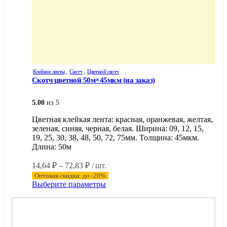
Клейкие ленты
,
Скотч
,
Цветной скотч
Скотч цветной 50м×45мкм (на заказ)
5.00
из 5
Цветная клейкая лента: красная, оранжевая, желтая,
зеленая, синяя, черная, белая. Ширина: 09, 12, 15,
19, 25, 30, 38, 48, 50, 72, 75мм. Толщина: 45мкм.
Длина: 50м
Диапазон
14,64
₽
–
72,83
₽
/ шт.
цен:
Оптовая скидка: до -20%
14,64 ₽
Этот
Выберите параметры
–
товар
имеет
72,83 ₽
несколько
вариаций.