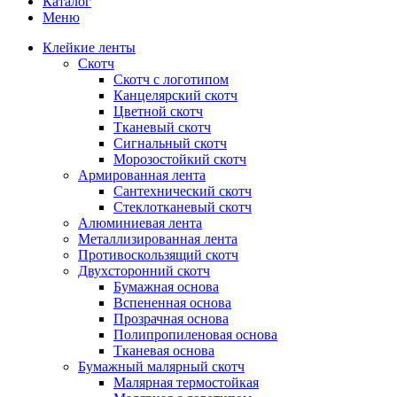
Каталог
Меню
Клейкие ленты
Скотч
Скотч с логотипом
Канцелярский скотч
Цветной скотч
Тканевый скотч
Сигнальный скотч
Морозостойкий скотч
Армированная лента
Сантехнический скотч
Стеклотканевый скотч
Алюминиевая лента
Металлизированная лента
Противоскользящий скотч
Двухсторонний скотч
Бумажная основа
Вспененная основа
Прозрачная основа
Полипропиленовая основа
Тканевая основа
Бумажный малярный скотч
Малярная термостойкая