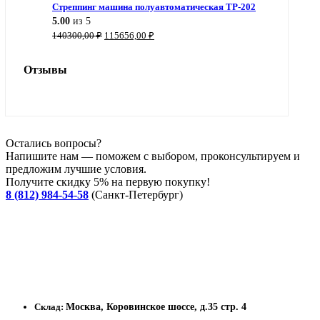
Стреппинг машина полуавтоматическая TP-202
5.00
из 5
Первоначальная
Текущая
140300,00
₽
115656,00
₽
цена
цена:
составляла
115656,00 ₽.
Отзывы
140300,00 ₽.
Остались вопросы?
Напишите нам — поможем с выбором, проконсультируем и
предложим лучшие условия.
Получите скидку 5% на первую покупку!
8 (812) 984-54-58
(Санкт-Петербург)
Склад:
Москва, Коровинское шоссе, д.35 стр. 4