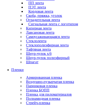
ПП лента
ПЭТ лента
Кордовая лента
Скоба, пряжка, уголок
Оградительная лента
Сигнальная лента с логотипом
Киперная лента
Лавсановая лента
Самоусаживающаяся лента
Стеклолента
Стеклополиэфирная лента
Тафтяная лента
Шнур-чулок х/б
Шнур-чулок полиэфирный
Шпагат
Пленки
Армированная пленка
Воздушно-пузырчатая пленка
Парниковая пленка
Пленка БОПП
Пленка для пиломатериалов
Полиамидная пленка
Стрейч-пленка