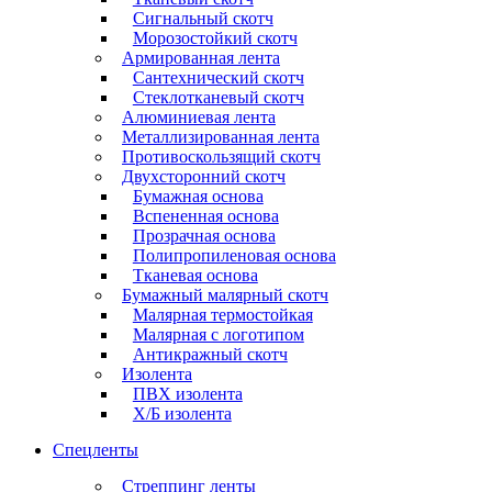
Сигнальный скотч
Морозостойкий скотч
Армированная лента
Сантехнический скотч
Стеклотканевый скотч
Алюминиевая лента
Металлизированная лента
Противоскользящий скотч
Двухсторонний скотч
Бумажная основа
Вспененная основа
Прозрачная основа
Полипропиленовая основа
Тканевая основа
Бумажный малярный скотч
Малярная термостойкая
Малярная с логотипом
Антикражный скотч
Изолента
ПВХ изолента
Х/Б изолента
Спецленты
Стреппинг ленты