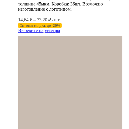
толщина 45мкм. Коробка: 36шт. Возможно
изготовление с логотипом.
Диапазон
14,64
₽
–
73,20
₽
/ шт.
цен:
Оптовая скидка: до -20%
14,64 ₽
Этот
Выберите параметры
–
товар
имеет
73,20 ₽
несколько
вариаций.
Опции
можно
выбрать
на
странице
товара.