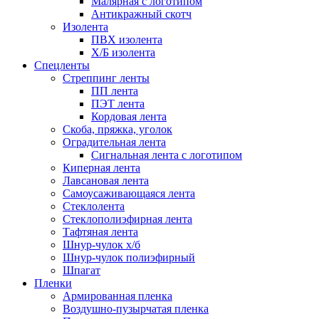
Малярная с логотипом
Антикражный скотч
Изолента
ПВХ изолента
Х/Б изолента
Спецленты
Стреппинг ленты
ПП лента
ПЭТ лента
Кордовая лента
Скоба, пряжка, уголок
Оградительная лента
Сигнальная лента с логотипом
Киперная лента
Лавсановая лента
Самоусаживающаяся лента
Стеклолента
Стеклополиэфирная лента
Тафтяная лента
Шнур-чулок х/б
Шнур-чулок полиэфирный
Шпагат
Пленки
Армированная пленка
Воздушно-пузырчатая пленка