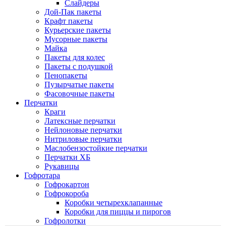
Слайдеры
Дой-Пак пакеты
Крафт пакеты
Курьерские пакеты
Мусорные пакеты
Майка
Пакеты для колес
Пакеты с подушкой
Пенопакеты
Пузырчатые пакеты
Фасовочные пакеты
Перчатки
Краги
Латексные перчатки
Нейлоновые перчатки
Нитриловые перчатки
Маслобензостойкие перчатки
Перчатки ХБ
Рукавицы
Гофротара
Гофрокартон
Гофрокороба
Коробки четырехклапанные
Коробки для пиццы и пирогов
Гофролотки