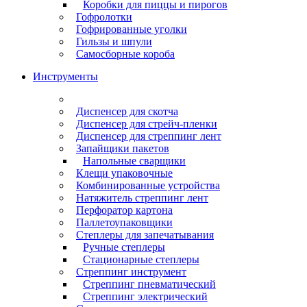
Коробки для пиццы и пирогов
Гофролотки
Гофрированные уголки
Гильзы и шпули
Самосборные короба
Инструменты
Диспенсер для скотча
Диспенсер для стрейч-пленки
Диспенсер для стреппинг лент
Запайщики пакетов
Напольные сварщики
Клещи упаковочные
Комбинированные устройства
Натяжитель стреппинг лент
Перфоратор картона
Паллетоупаковщики
Степлеры для запечатывания
Ручные степлеры
Стационарные степлеры
Стреппинг инструмент
Стреппинг пневматический
Стреппинг электрический