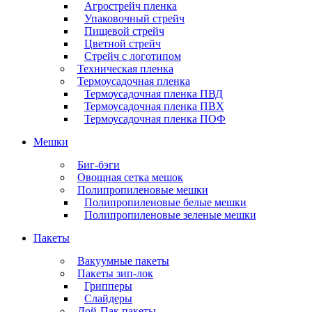
Агрострейч пленка
Упаковочный стрейч
Пищевой стрейч
Цветной стрейч
Стрейч с логотипом
Техническая пленка
Термоусадочная пленка
Термоусадочная пленка ПВД
Термоусадочная пленка ПВХ
Термоусадочная пленка ПОФ
Мешки
Биг-бэги
Овощная сетка мешок
Полипропиленовые мешки
Полипропиленовые белые мешки
Полипропиленовые зеленые мешки
Пакеты
Вакуумные пакеты
Пакеты зип-лок
Грипперы
Слайдеры
Дой-Пак пакеты