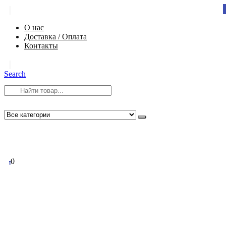
|
О нас
Доставка / Оплата
Контакты
|
Search
8 (812) 984-54-58
info@app-spb.ru
0
0