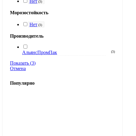
Нет
(
3
)
Морозостойкость
Нет
(
3
)
Производитель
АльянсПромПак
(
3
)
Показать
(
3
)
Отмена
Популярно