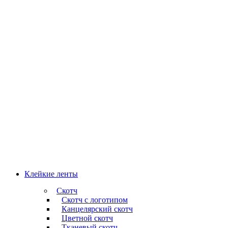
Клейкие ленты
Скотч
Скотч с логотипом
Канцелярский скотч
Цветной скотч
Тканевый скотч