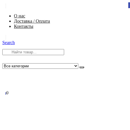
|
О нас
Доставка / Оплата
Контакты
|
Search
8 (812) 984-54-58
info@app-spb.ru
0
0