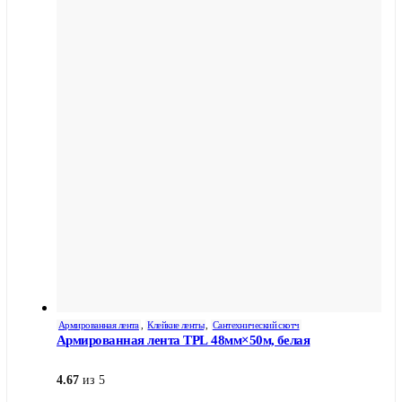
Армированная лента
,
Клейкие ленты
,
Сантехнический скотч
Армированная лента TPL 48мм×50м, белая
4.67
из 5