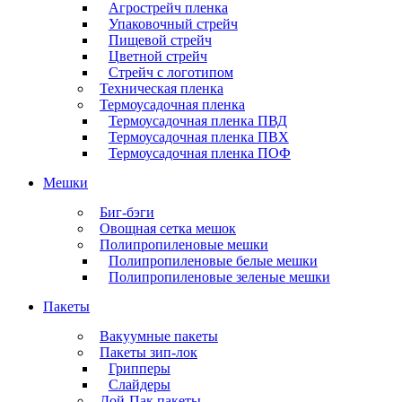
Агрострейч пленка
Упаковочный стрейч
Пищевой стрейч
Цветной стрейч
Стрейч с логотипом
Техническая пленка
Термоусадочная пленка
Термоусадочная пленка ПВД
Термоусадочная пленка ПВХ
Термоусадочная пленка ПОФ
Мешки
Биг-бэги
Овощная сетка мешок
Полипропиленовые мешки
Полипропиленовые белые мешки
Полипропиленовые зеленые мешки
Пакеты
Вакуумные пакеты
Пакеты зип-лок
Грипперы
Слайдеры
Дой-Пак пакеты