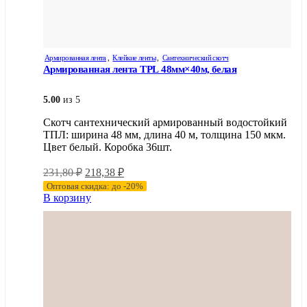
Армированная лента
,
Клейкие ленты
,
Сантехнический скотч
Армированная лента TPL 48мм×40м, белая
5.00
из 5
Скотч сантехнический армированный водостойкий
ТПЛ: ширина 48 мм, длина 40 м, толщина 150 мкм.
Цвет белый. Коробка 36шт.
Первоначальная
Текущая
231,80
₽
218,38
₽
цена
цена:
Оптовая скидка: до -20%
составляла
218,38 ₽.
В корзину
231,80 ₽.