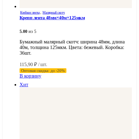
Клейкие ленты
,
Малярный скотч
Крепп лента 48мм×40м×125мкм
5.00
из 5
Бумажный малярный скотч: ширина 48мм, длина
40м, толщина 125мкм. Цвета: бежевый. Коробка:
36шт.
115,90
₽
/ шт.
Оптовая скидка: до -20%
В корзину
Хит