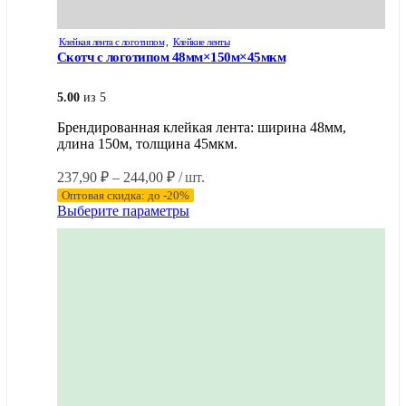
Клейкая лента с логотипом
,
Клейкие ленты
Скотч с логотипом 48мм×150м×45мкм
5.00
из 5
Брендированная клейкая лента: ширина 48мм,
длина 150м, толщина 45мкм.
Диапазон
237,90
₽
–
244,00
₽
/ шт.
цен:
Оптовая скидка: до -20%
237,90 ₽
Этот
Выберите параметры
–
товар
имеет
244,00 ₽
несколько
вариаций.
Опции
можно
выбрать
на
странице
товара.