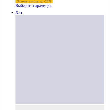
Оптовая скидка: до -20%
134,20 ₽
Этот
Выберите параметры
–
товар
Хит
имеет
140,30 ₽
несколько
вариаций.
Опции
можно
выбрать
на
странице
товара.