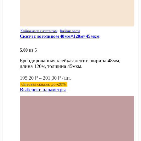
Клейкая лента с логотипом
,
Клейкие ленты
Скотч с логотипом 48мм×120м×45мкм
5.00
из 5
Брендированная клейкая лента: ширина 48мм,
длина 120м, толщина 45мкм.
Диапазон
195,20
₽
–
201,30
₽
/ шт.
цен:
Оптовая скидка: до -20%
195,20 ₽
Этот
Выберите параметры
–
товар
имеет
201,30 ₽
несколько
вариаций.
Опции
можно
выбрать
на
странице