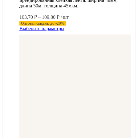
Брендированная клейкая лента: ширина 48мм,
длина 50м, толщина 45мкм.
Диапазон
103,70
₽
–
109,80
₽
/ шт.
цен:
Оптовая скидка: до -20%
103,70 ₽
Этот
Выберите параметры
–
товар
имеет
109,80 ₽
несколько
вариаций.
Опции
можно
выбрать
на
странице
товара.