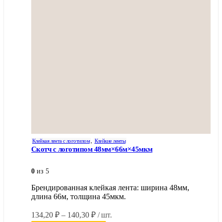
Клейкая лента с логотипом
,
Клейкие ленты
Скотч с логотипом 48мм×66м×45мкм
0
из 5
Брендированная клейкая лента: ширина 48мм,
длина 66м, толщина 45мкм.
Диапазон
134,20
₽
–
140,30
₽
/ шт.
цен: