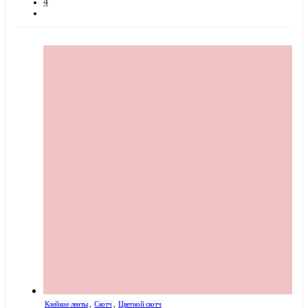
4
Клейкие ленты
,
Скотч
,
Цветной скотч