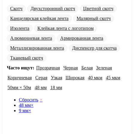
Скотч
Двухсторонний скотч
Цветной скотч
Канцелярская клейкая лента
Малярный скотч
Изолента
Клейкая лента с логотипом
Алюминиевая лента
Армированная лента
Металлизированная лента
Диспенсер для скотча
Тканевый скотч
Часто ищут:
Прозрачная
Черная
Белая
Зеленая
Коричневая
Серая
Узкая
Широкая
40 мкм
45 мкм
50мм × 50м
48 мм
18 мм
Сбросить
×
48 мм
×
9 мм
×