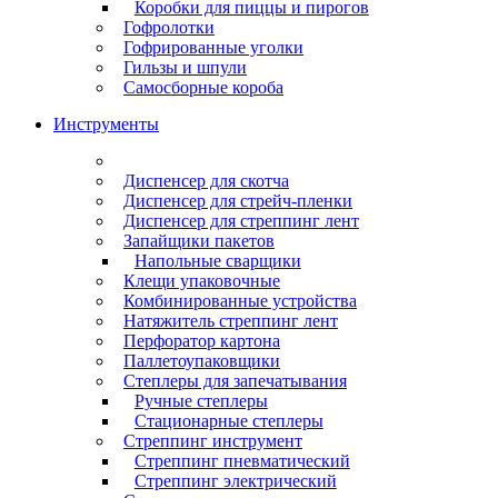
Коробки для пиццы и пирогов
Гофролотки
Гофрированные уголки
Гильзы и шпули
Самосборные короба
Инструменты
Диспенсер для скотча
Диспенсер для стрейч-пленки
Диспенсер для стреппинг лент
Запайщики пакетов
Напольные сварщики
Клещи упаковочные
Комбинированные устройства
Натяжитель стреппинг лент
Перфоратор картона
Паллетоупаковщики
Степлеры для запечатывания
Ручные степлеры
Стационарные степлеры
Стреппинг инструмент
Стреппинг пневматический
Стреппинг электрический