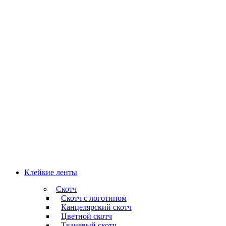
Клейкие ленты
Скотч
Скотч с логотипом
Канцелярский скотч
Цветной скотч
Тканевый скотч