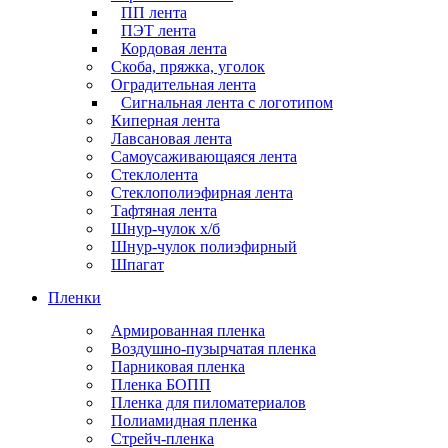
ПП лента
ПЭТ лента
Кордовая лента
Скоба, пряжка, уголок
Оградительная лента
Сигнальная лента с логотипом
Киперная лента
Лавсановая лента
Самоусаживающаяся лента
Стеклолента
Стеклополиэфирная лента
Тафтяная лента
Шнур-чулок х/б
Шнур-чулок полиэфирный
Шпагат
Пленки
Армированная пленка
Воздушно-пузырчатая пленка
Парниковая пленка
Пленка БОПП
Пленка для пиломатериалов
Полиамидная пленка
Стрейч-пленка