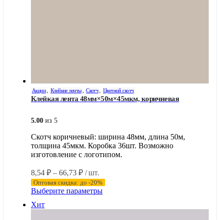
Акции
,
Клейкие ленты
,
Скотч
,
Цветной скотч
Клейкая лента 48мм×50м×45мкм, коричневая
5.00
из 5
Скотч коричневый: ширина 48мм, длина 50м,
толщина 45мкм. Коробка 36шт. Возможно
изготовление с логотипом.
Диапазон
8,54
₽
–
66,73
₽
/ шт.
цен:
Оптовая скидка: до -20%
8,54 ₽
Этот
Выберите параметры
–
товар
Хит
имеет
66,73 ₽
несколько