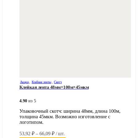
товара.
Акции
,
Клейкие ленты
,
Скотч
Клейкая лента 48мм×100м×45мкм
4.90
из 5
Упаковочный скотч: ширина 48мм, длина 100м,
толщина 45мкм. Возможно изготовление с
логотипом.
Диапазон
53,92
₽
–
66,09
₽
/ шт.
цен: