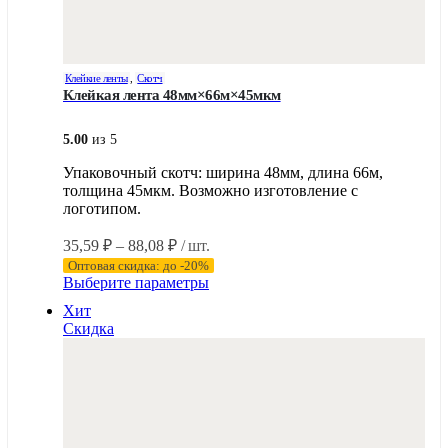
Клейкие ленты
,
Скотч
Клейкая лента 48мм×66м×45мкм
5.00
из 5
Упаковочный скотч: ширина 48мм, длина 66м,
толщина 45мкм. Возможно изготовление с
логотипом.
Диапазон
35,59
₽
–
88,08
₽
/ шт.
цен:
Оптовая скидка: до -20%
35,59 ₽
Этот
Выберите параметры
–
товар
Хит
имеет
88,08 ₽
Скидка
несколько
вариаций.
Опции
можно
выбрать
на
странице