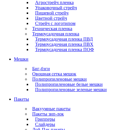
Агрострейч пленка
Упаковочный стрейч
Пищевой стрейч
Цветной стрейч
Стрейч с логотипом
Техническая пленка
Термоусадочная пленка
Термоусадочная пленка ПВД
Термоусадочная пленка ПВХ
Термоусадочная пленка ПОФ
Мешки
Биг-бэги
Овощная сетка мешок
Полипропиленовые мешки
Полипропиленовые белые мешки
Полипропиленовые зеленые мешки
Пакеты
Вакуумные пакеты
Пакеты зип-лок
Грипперы
Слайдеры
Дой-Пак пакеты