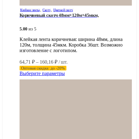
Клейкие ленты
,
Скотч
,
Цветной скотч
Коричневый скотч 48мм×120м×45мкм,
5.00
из 5
Клейкая лента коричневая: ширина 48мм, длина
120м, толщина 45мкм. Коробка 36шт. Возможно
изготовление с логотипом.
Диапазон
64,71
₽
–
160,16
₽
/ шт.
цен:
Оптовая скидка: до -20%
64,71 ₽
Этот
Выберите параметры
–
товар
имеет
160,16 ₽
несколько
вариаций.
Опции
можно
выбрать
на
странице
товара.