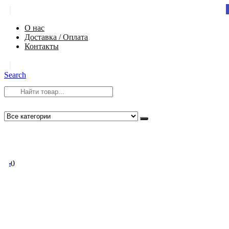
|
О нас
Доставка / Оплата
Контакты
|
Search
8 (812) 984-54-58
info@app-spb.ru
0
0