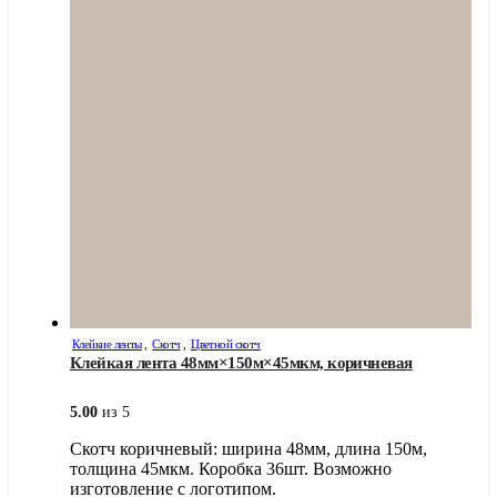
Опции
можно
выбрать
на
странице
товара.
Клейкие ленты
,
Скотч
,
Цветной скотч
Клейкая лента 48мм×150м×45мкм, коричневая
5.00
из 5
Скотч коричневый: ширина 48мм, длина 150м,
толщина 45мкм. Коробка 36шт. Возможно
изготовление с логотипом.