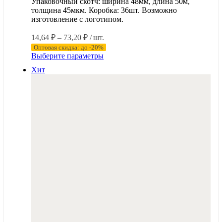
Упаковочный скотч: ширина 48мм, длина 50м,
толщина 45мкм. Коробка: 36шт. Возможно
изготовление с логотипом.
Диапазон
14,64
₽
–
73,20
₽
/ шт.
цен:
Оптовая скидка: до -20%
14,64 ₽
Этот
Выберите параметры
–
товар
Хит
имеет
73,20 ₽
несколько
вариаций.
Опции
можно
выбрать
на
странице
товара.