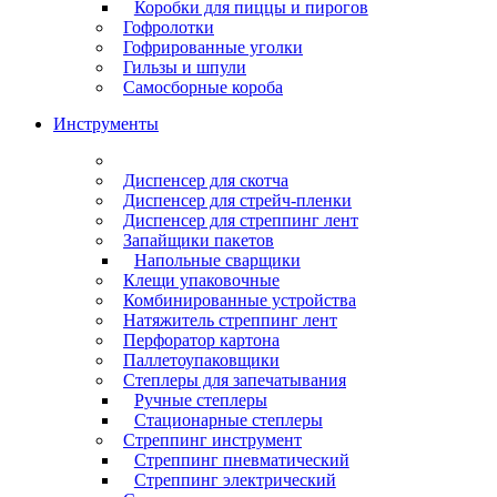
Коробки для пиццы и пирогов
Гофролотки
Гофрированные уголки
Гильзы и шпули
Самосборные короба
Инструменты
Диспенсер для скотча
Диспенсер для стрейч-пленки
Диспенсер для стреппинг лент
Запайщики пакетов
Напольные сварщики
Клещи упаковочные
Комбинированные устройства
Натяжитель стреппинг лент
Перфоратор картона
Паллетоупаковщики
Степлеры для запечатывания
Ручные степлеры
Стационарные степлеры
Стреппинг инструмент
Стреппинг пневматический
Стреппинг электрический