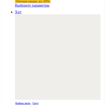
Оптовая скидка: до -20%
53,92 ₽
Этот
Выберите параметры
–
товар
Хит
имеет
66,09 ₽
несколько
вариаций.
Опции
можно
выбрать
на
странице
товара.
Клейкие ленты
,
Скотч