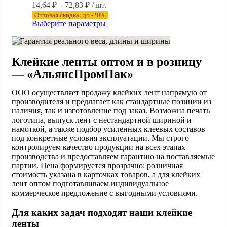
Диапазон
14,64
₽
–
72,83
₽
/ шт.
цен:
Оптовая скидка: до -20%
14,64 ₽
Этот
Выберите параметры
–
товар
имеет
72,83 ₽
несколько
Клейкие ленты оптом и в розницу
вариаций.
Опции
— «АльянсПромПак»
можно
выбрать
ООО осуществляет продажу клейких лент напрямую от
на
производителя и предлагает как стандартные позиции из
странице
наличия, так и изготовление под заказ. Возможна печать
товара.
логотипа, выпуск лент с нестандартной шириной и
намоткой, а также подбор усиленных клеевых составов
под конкретные условия эксплуатации. Мы строго
контролируем качество продукции на всех этапах
производства и предоставляем гарантию на поставляемые
партии. Цена формируется прозрачно: розничная
стоимость указана в карточках товаров, а для клейких
лент оптом подготавливаем индивидуальное
коммерческое предложение с выгодными условиями.
Для каких задач подходят наши клейкие
ленты