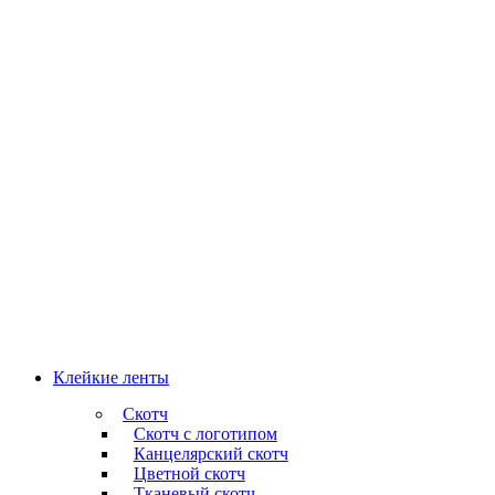
Клейкие ленты
Скотч
Скотч с логотипом
Канцелярский скотч
Цветной скотч
Тканевый скотч