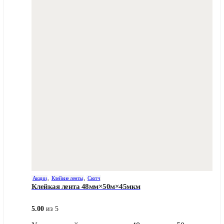
Акции
,
Клейкие ленты
,
Скотч
Клейкая лента 48мм×50м×45мкм
5.00
из 5