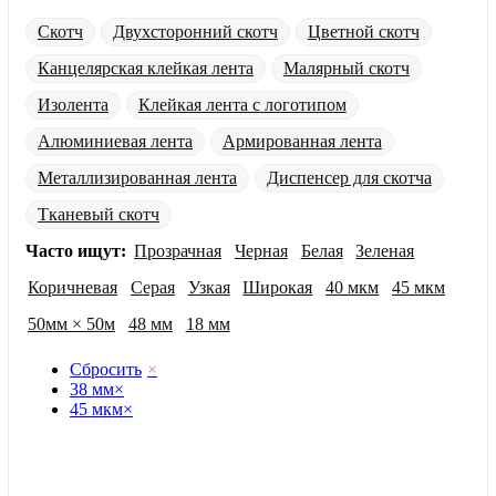
Скотч
Двухсторонний скотч
Цветной скотч
Канцелярская клейкая лента
Малярный скотч
Изолента
Клейкая лента с логотипом
Алюминиевая лента
Армированная лента
Металлизированная лента
Диспенсер для скотча
Тканевый скотч
Часто ищут:
Прозрачная
Черная
Белая
Зеленая
Коричневая
Серая
Узкая
Широкая
40 мкм
45 мкм
50мм × 50м
48 мм
18 мм
Сбросить
×
38 мм
×
45 мкм
×