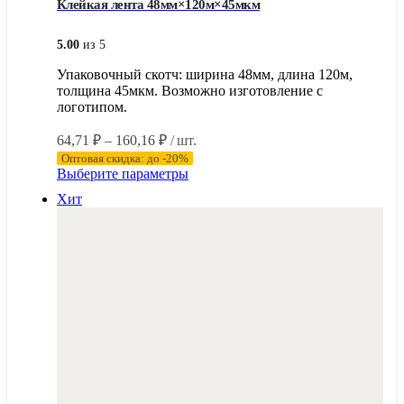
Клейкая лента 48мм×120м×45мкм
5.00
из 5
Упаковочный скотч: ширина 48мм, длина 120м,
толщина 45мкм. Возможно изготовление с
логотипом.
Диапазон
64,71
₽
–
160,16
₽
/ шт.
цен:
Оптовая скидка: до -20%
64,71 ₽
Этот
Выберите параметры
–
товар
Хит
имеет
160,16 ₽
несколько
вариаций.
Опции
можно
выбрать
на
странице
товара.