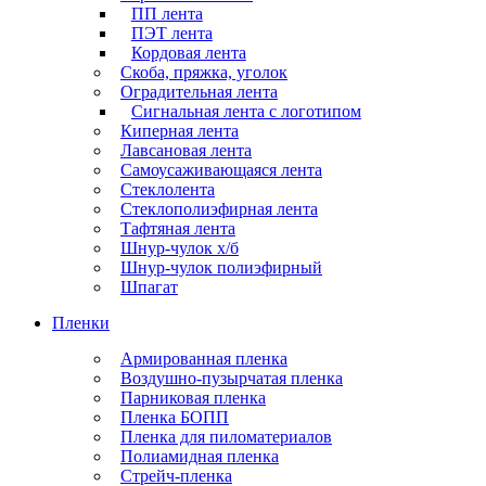
ПП лента
ПЭТ лента
Кордовая лента
Скоба, пряжка, уголок
Оградительная лента
Сигнальная лента с логотипом
Киперная лента
Лавсановая лента
Самоусаживающаяся лента
Стеклолента
Стеклополиэфирная лента
Тафтяная лента
Шнур-чулок х/б
Шнур-чулок полиэфирный
Шпагат
Пленки
Армированная пленка
Воздушно-пузырчатая пленка
Парниковая пленка
Пленка БОПП
Пленка для пиломатериалов
Полиамидная пленка
Стрейч-пленка