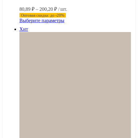
Диапазон
80,89
₽
–
200,20
₽
/ шт.
цен:
Оптовая скидка: до -20%
80,89 ₽
Этот
Выберите параметры
–
товар
Хит
имеет
200,20 ₽
несколько
вариаций.
Опции
можно
выбрать
на
странице
товара.