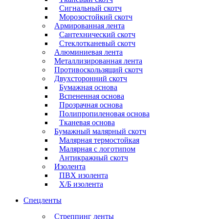
Сигнальный скотч
Морозостойкий скотч
Армированная лента
Сантехнический скотч
Стеклотканевый скотч
Алюминиевая лента
Металлизированная лента
Противоскользящий скотч
Двухсторонний скотч
Бумажная основа
Вспененная основа
Прозрачная основа
Полипропиленовая основа
Тканевая основа
Бумажный малярный скотч
Малярная термостойкая
Малярная с логотипом
Антикражный скотч
Изолента
ПВХ изолента
Х/Б изолента
Спецленты
Стреппинг ленты