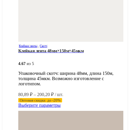
Клейкие ленты
,
Скотч
Клейкая лента 48мм×150м×45мкм
4.67
из 5
Упаковочный скотч: ширина 48мм, длина 150м,
толщина 45мкм. Возможно изготовление с
логотипом.
Диапазон
80,89
₽
–
200,20
₽
/ шт.
цен:
Оптовая скидка: до -20%
80,89 ₽
Этот
Выберите параметры
–
товар
имеет
200,20 ₽
несколько
вариаций.