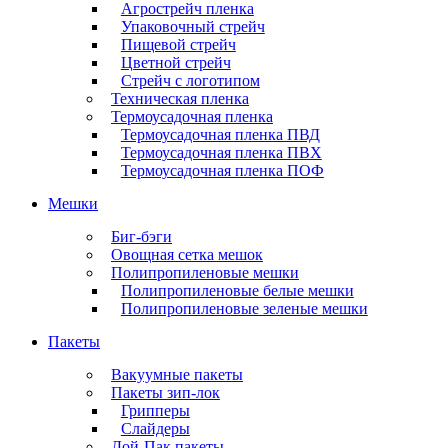
Агрострейч пленка
Упаковочный стрейч
Пищевой стрейч
Цветной стрейч
Стрейч с логотипом
Техническая пленка
Термоусадочная пленка
Термоусадочная пленка ПВД
Термоусадочная пленка ПВХ
Термоусадочная пленка ПОФ
Мешки
Биг-бэги
Овощная сетка мешок
Полипропиленовые мешки
Полипропиленовые белые мешки
Полипропиленовые зеленые мешки
Пакеты
Вакуумные пакеты
Пакеты зип-лок
Грипперы
Слайдеры
Дой-Пак пакеты