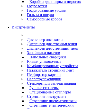
Коробки для пиццы и пирогов
Гофролотки
Гофрированные уголки
Гильзы и шпули
Самосборные короба
Инструменты
Диспенсер для скотча
Диспенсер для стрейч-пленки
Диспенсер для стреппинг лент
Запайщики пакетов
Напольные сварщики
Клещи упаковочные
Комбинированные устройства
Натяжитель стреппинг лент
Перфоратор картона
Паллетоупаковщики
Степлеры для запечатывания
Ручные степлеры
Стационарные степлеры
Стреппинг инструмент
Стреппинг пневматический
Стреппинг электрический