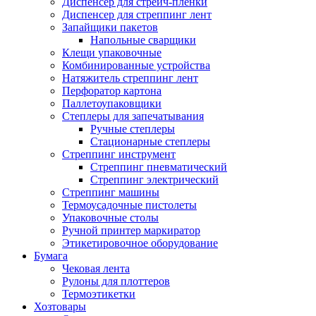
Диспенсер для стрейч-пленки
Диспенсер для стреппинг лент
Запайщики пакетов
Напольные сварщики
Клещи упаковочные
Комбинированные устройства
Натяжитель стреппинг лент
Перфоратор картона
Паллетоупаковщики
Степлеры для запечатывания
Ручные степлеры
Стационарные степлеры
Стреппинг инструмент
Стреппинг пневматический
Стреппинг электрический
Стреппинг машины
Термоусадочные пистолеты
Упаковочные столы
Ручной принтер маркиратор
Этикетировочное оборудование
Бумага
Чековая лента
Рулоны для плоттеров
Термоэтикетки
Хозтовары