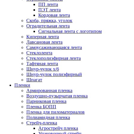
ПП лента
ПЭТ лента
Кордовая лента
Скоба, пряжка, уголок
Оградительная лента
Сигнальная лента с логотипом
Киперная лента
Лавсановая лента
Самоусаживающаяся лента
Стеклолента
Стеклополиэфирная лента
Тафтяная лента
Шнур-чулок х/б
Шнур-чулок полиэфирный
Шпагат
Пленки
Армированная пленка
Воздушно-пузырчатая пленка
Парниковая пленка
Пленка БОПП
Пленка для пиломатериалов
Полиамидная пленка
Стрейч-пленка
Агрострейч пленка
Упаковочный стрейч