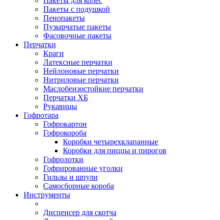
Пакеты для колес
Пакеты с подушкой
Пенопакеты
Пузырчатые пакеты
Фасовочные пакеты
Перчатки
Краги
Латексные перчатки
Нейлоновые перчатки
Нитриловые перчатки
Маслобензостойкие перчатки
Перчатки ХБ
Рукавицы
Гофротара
Гофрокартон
Гофрокороба
Коробки четырехклапанные
Коробки для пиццы и пирогов
Гофролотки
Гофрированные уголки
Гильзы и шпули
Самосборные короба
Инструменты
Диспенсер для скотча