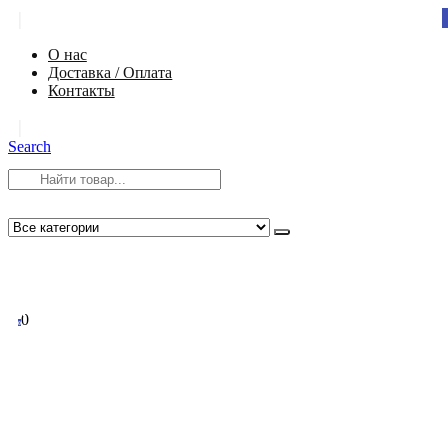
|
О нас
Доставка / Оплата
Контакты
|
Search
8 (812) 984-54-58
info@app-spb.ru
0
0