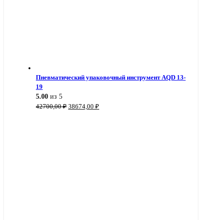
Пневматический упаковочный инструмент AQD 13-
19
5.00
из 5
Первоначальная
Текущая
42700,00
₽
38674,00
₽
цена
цена:
составляла
38674,00 ₽.
42700,00 ₽.