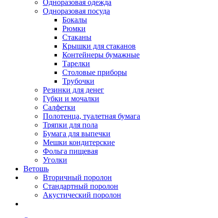
Одноразовая одежда
Одноразовая посуда
Бокалы
Рюмки
Стаканы
Крышки для стаканов
Контейнеры бумажные
Тарелки
Столовые приборы
Трубочки
Резинки для денег
Губки и мочалки
Салфетки
Полотенца, туалетная бумага
Тряпки для пола
Бумага для выпечки
Мешки кондитерские
Фольга пищевая
Уголки
Ветошь
Вторичный поролон
Стандартный поролон
Акустический поролон