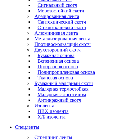
Сигнальный скотч
Морозостойкий скотч
Армированная лента
Сантехнический скотч
Стеклотканевый скотч
Алюминиевая лента
Металлизированная лента
Противоскользящий скотч
Двухсторонний скотч
Бумажная основа
Вспененная основа
Прозрачная основа
Полипропиленовая основа
Тканевая основа
Бумажный малярный скотч
Малярная термостойкая
Малярная с логотипом
Антикражный скотч
Изолента
ПВХ изолента
Х/Б изолента
Спецленты
Стреппинг ленты