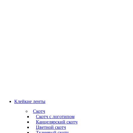
Клейкие ленты
Скотч
Скотч с логотипом
Канцелярский скотч
Цветной скотч
Тканевый скотч