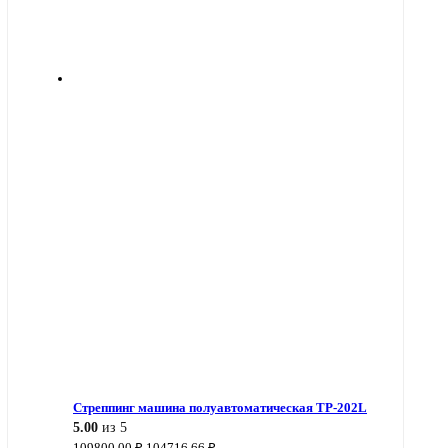
Стреппинг машина полуавтоматическая TP-202L
5.00
из 5
Первоначальная
Текущая
109800,00
₽
104716,66
₽