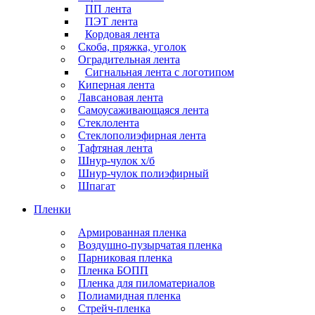
ПП лента
ПЭТ лента
Кордовая лента
Скоба, пряжка, уголок
Оградительная лента
Сигнальная лента с логотипом
Киперная лента
Лавсановая лента
Самоусаживающаяся лента
Стеклолента
Стеклополиэфирная лента
Тафтяная лента
Шнур-чулок х/б
Шнур-чулок полиэфирный
Шпагат
Пленки
Армированная пленка
Воздушно-пузырчатая пленка
Парниковая пленка
Пленка БОПП
Пленка для пиломатериалов
Полиамидная пленка
Стрейч-пленка