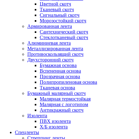
Цветной скотч
Тканевый скотч
Сигнальный скотч
Морозостойкий скотч
Армированная лента
Сантехнический скотч
Стеклотканевый скотч
Алюминиевая лента
Металлизированная лента
Противоскользящий скотч
Двухсторонний скотч
Бумажная основа
Вспененная основа
Прозрачная основа
Полипропиленовая основа
Тканевая основа
Бумажный малярный скотч
Малярная термостойкая
Малярная с логотипом
Антикражный скотч
Изолента
ПВХ изолента
Х/Б изолента
Спецленты
Стреппинг ленты