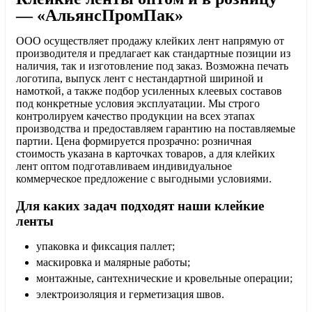
Опции
— «АльянсПромПак»
можно
выбрать
ООО осуществляет продажу клейких лент напрямую от
на
производителя и предлагает как стандартные позиции из
странице
наличия, так и изготовление под заказ. Возможна печать
товара.
логотипа, выпуск лент с нестандартной шириной и
намоткой, а также подбор усиленных клеевых составов
под конкретные условия эксплуатации. Мы строго
контролируем качество продукции на всех этапах
производства и предоставляем гарантию на поставляемые
партии. Цена формируется прозрачно: розничная
стоимость указана в карточках товаров, а для клейких
лент оптом подготавливаем индивидуальное
коммерческое предложение с выгодными условиями.
Для каких задач подходят наши клейкие
ленты
упаковка и фиксация паллет;
маскировка и малярные работы;
монтажные, сантехнические и кровельные операции;
электроизоляция и герметизация швов.