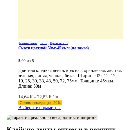
Клейкие ленты
,
Скотч
,
Цветной скотч
Скотч цветной 50м×45мкм (на заказ)
5.00
из 5
Цветная клейкая лента: красная, оранжевая, желтая,
зеленая, синяя, черная, белая. Ширина: 09, 12, 15,
19, 25, 30, 38, 48, 50, 72, 75мм. Толщина: 45мкм.
Длина: 50м
Диапазон
14,64
₽
–
72,83
₽
/ шт.
цен:
Оптовая скидка: до -20%
14,64 ₽
Этот
Выберите параметры
–
товар
имеет
72,83 ₽
несколько
Клейкие ленты оптом и в розницу
вариаций.