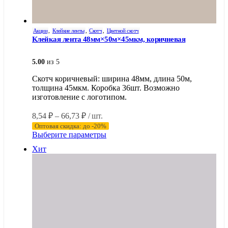
Акции
,
Клейкие ленты
,
Скотч
,
Цветной скотч
Клейкая лента 48мм×50м×45мкм, коричневая
5.00
из 5
Скотч коричневый: ширина 48мм, длина 50м,
толщина 45мкм. Коробка 36шт. Возможно
изготовление с логотипом.
Диапазон
8,54
₽
–
66,73
₽
/ шт.
цен:
Оптовая скидка: до -20%
8,54 ₽
Этот
Выберите параметры
–
товар
Хит
имеет
66,73 ₽
несколько
вариаций.
Опции
можно
выбрать
на
странице
товара.