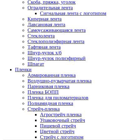
Скоба, пряжка, уголок
Оградительная лента
Сигнальная лента с логотипом
Киперная лента
Лавсановая лента
Самоусаживающаяся лента
Стеклолента
Стеклополиэфирная лента
Тафтяная лента
Шнур-чулок х/б
Шнур-чулок полиэфирный
Шпагат
Пленки
Армированная пленка
Воздушно-пузырчатая пленка
Парниковая пленка
Пленка БОПП
Пленка для пиломатериалов
Полиамидная пленка
Стрейч-пленка
Агрострейч пленка
Упаковочный стрейч
Пищевой стрейч
Цветной стрейч
Стрейч с логотипом