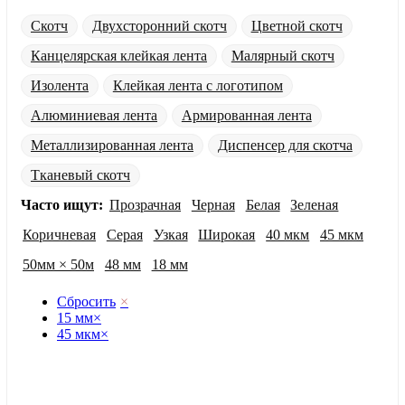
Скотч
Двухсторонний скотч
Цветной скотч
Канцелярская клейкая лента
Малярный скотч
Изолента
Клейкая лента с логотипом
Алюминиевая лента
Армированная лента
Металлизированная лента
Диспенсер для скотча
Тканевый скотч
Часто ищут:
Прозрачная
Черная
Белая
Зеленая
Коричневая
Серая
Узкая
Широкая
40 мкм
45 мкм
50мм × 50м
48 мм
18 мм
Сбросить
×
15 мм
×
45 мкм
×