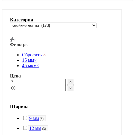
Категории
Фильтры
Сбросить
×
15 мм
×
45 мкм
×
Цена
×
×
Ширина
9 мм
(
3
)
12 мм
(
3
)