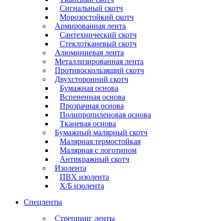
Сигнальный скотч
Морозостойкий скотч
Армированная лента
Сантехнический скотч
Стеклотканевый скотч
Алюминиевая лента
Металлизированная лента
Противоскользящий скотч
Двухсторонний скотч
Бумажная основа
Вспененная основа
Прозрачная основа
Полипропиленовая основа
Тканевая основа
Бумажный малярный скотч
Малярная термостойкая
Малярная с логотипом
Антикражный скотч
Изолента
ПВХ изолента
Х/Б изолента
Спецленты
Стреппинг ленты