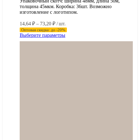
Упаковочный скотч: ширина 48мм, длина 50м,
толщина 45мкм. Коробка: 36шт. Возможно
изготовление с логотипом.
Диапазон
14,64
₽
–
73,20
₽
/ шт.
цен:
Оптовая скидка: до -20%
14,64 ₽
Этот
Выберите параметры
–
товар
имеет
73,20 ₽
несколько
вариаций.
Опции
можно
выбрать
на
странице
товара.