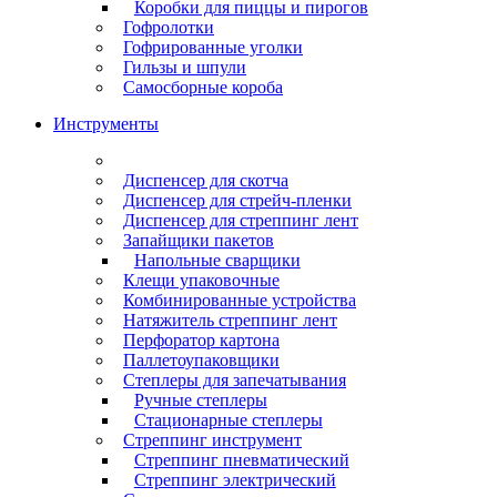
Коробки для пиццы и пирогов
Гофролотки
Гофрированные уголки
Гильзы и шпули
Самосборные короба
Инструменты
Диспенсер для скотча
Диспенсер для стрейч-пленки
Диспенсер для стреппинг лент
Запайщики пакетов
Напольные сварщики
Клещи упаковочные
Комбинированные устройства
Натяжитель стреппинг лент
Перфоратор картона
Паллетоупаковщики
Степлеры для запечатывания
Ручные степлеры
Стационарные степлеры
Стреппинг инструмент
Стреппинг пневматический
Стреппинг электрический