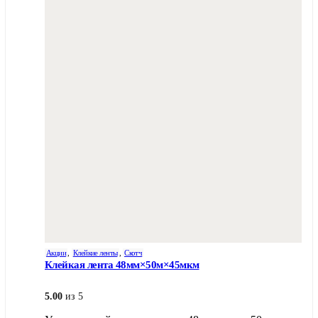
Акции
,
Клейкие ленты
,
Скотч
Клейкая лента 48мм×50м×45мкм
5.00
из 5