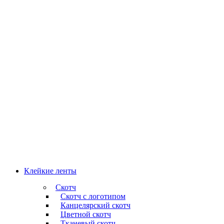
Клейкие ленты
Скотч
Скотч с логотипом
Канцелярский скотч
Цветной скотч
Тканевый скотч