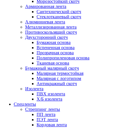
Морозостойкий скотч
Армированная лента
Сантехнический скотч
Стеклотканевый скотч
Алюминиевая лента
Металлизированная лента
Противоскользящий скотч
Двухсторонний скотч
Бумажная основа
Вспененная основа
Прозрачная основа
Полипропиленовая основа
Тканевая основа
Бумажный малярный скотч
Малярная термостойкая
Малярная с логотипом
Антикражный скотч
Изолента
ПВХ изолента
Х/Б изолента
Спецленты
Стреппинг ленты
ПП лента
ПЭТ лента
Кордовая лента