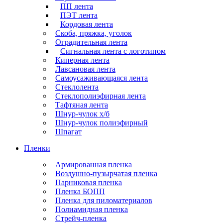
ПП лента
ПЭТ лента
Кордовая лента
Скоба, пряжка, уголок
Оградительная лента
Сигнальная лента с логотипом
Киперная лента
Лавсановая лента
Самоусаживающаяся лента
Стеклолента
Стеклополиэфирная лента
Тафтяная лента
Шнур-чулок х/б
Шнур-чулок полиэфирный
Шпагат
Пленки
Армированная пленка
Воздушно-пузырчатая пленка
Парниковая пленка
Пленка БОПП
Пленка для пиломатериалов
Полиамидная пленка
Стрейч-пленка