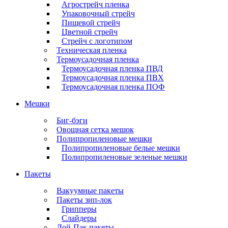
Агрострейч пленка
Упаковочный стрейч
Пищевой стрейч
Цветной стрейч
Стрейч с логотипом
Техническая пленка
Термоусадочная пленка
Термоусадочная пленка ПВД
Термоусадочная пленка ПВХ
Термоусадочная пленка ПОФ
Мешки
Биг-бэги
Овощная сетка мешок
Полипропиленовые мешки
Полипропиленовые белые мешки
Полипропиленовые зеленые мешки
Пакеты
Вакуумные пакеты
Пакеты зип-лок
Грипперы
Слайдеры
Дой-Пак пакеты