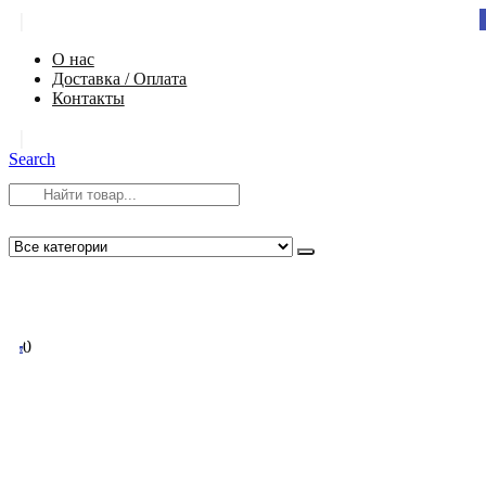
|
О нас
Доставка / Оплата
Контакты
|
Search
8 (812) 984-54-58
info@app-spb.ru
0
0