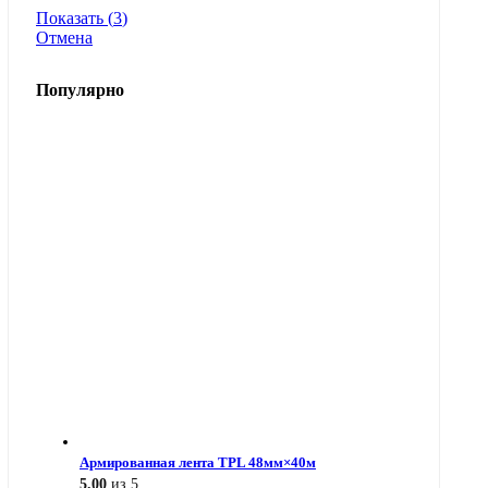
Показать
(
3
)
Отмена
Популярно
Армированная лента TPL 48мм×40м
5.00
из 5