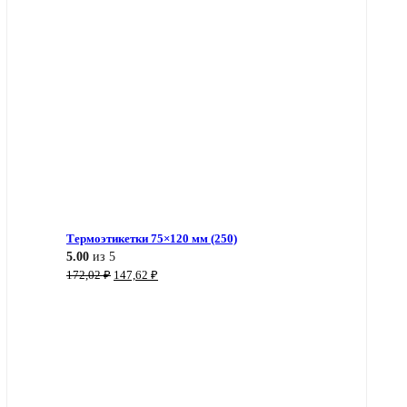
Термоэтикетки 75×120 мм (250)
5.00
из 5
Первоначальная
Текущая
172,02
₽
147,62
₽
цена
цена:
составляла
147,62 ₽.
172,02 ₽.