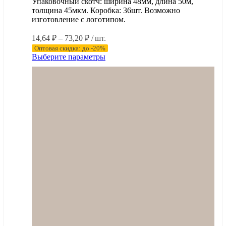
Упаковочный скотч: ширина 48мм, длина 50м,
толщина 45мкм. Коробка: 36шт. Возможно
изготовление с логотипом.
Диапазон
14,64
₽
–
73,20
₽
/ шт.
цен:
Оптовая скидка: до -20%
14,64 ₽
Этот
Выберите параметры
–
товар
имеет
73,20 ₽
несколько
вариаций.
Опции
можно
выбрать
на
странице
товара.