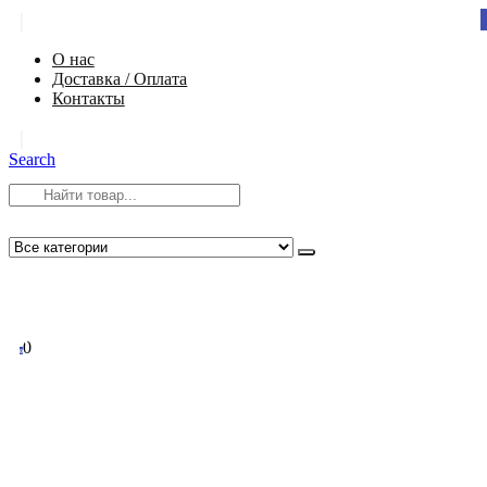
|
О нас
Доставка / Оплата
Контакты
|
Search
8 (812) 984-54-58
info@app-spb.ru
0
0