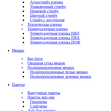
Агрострейч пленка
Упаковочный стрейч
Пищевой стрейч
Цветной стрейч
Стрейч с логотипом
Техническая пленка
Термоусадочная пленка
Термоусадочная пленка ПВД
Термоусадочная пленка ПВХ
Термоусадочная пленка ПОФ
Мешки
Биг-бэги
Овощная сетка мешок
Полипропиленовые мешки
Полипропиленовые белые мешки
Полипропиленовые зеленые мешки
Пакеты
Вакуумные пакеты
Пакеты зип-лок
Грипперы
Слайдеры
Дой-Пак пакеты