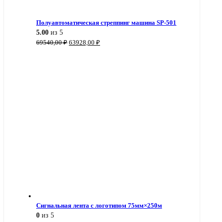
Полуавтоматическая стреппинг машина SP-501
5.00
из 5
Первоначальная
Текущая
69540,00
₽
63928,00
₽
цена
цена:
составляла
63928,00 ₽.
69540,00 ₽.
Сигнальная лента с логотипом 75мм×250м
0
из 5