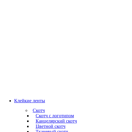
Клейкие ленты
Скотч
Скотч с логотипом
Канцелярский скотч
Цветной скотч
Тканевый скотч