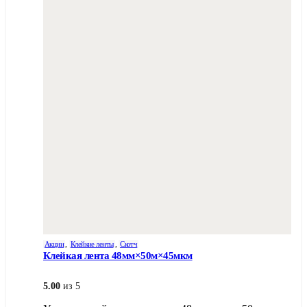
Акции
,
Клейкие ленты
,
Скотч
Клейкая лента 48мм×50м×45мкм
5.00
из 5