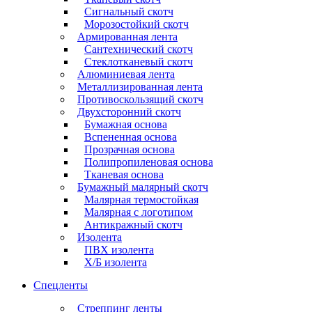
Сигнальный скотч
Морозостойкий скотч
Армированная лента
Сантехнический скотч
Стеклотканевый скотч
Алюминиевая лента
Металлизированная лента
Противоскользящий скотч
Двухсторонний скотч
Бумажная основа
Вспененная основа
Прозрачная основа
Полипропиленовая основа
Тканевая основа
Бумажный малярный скотч
Малярная термостойкая
Малярная с логотипом
Антикражный скотч
Изолента
ПВХ изолента
Х/Б изолента
Спецленты
Стреппинг ленты