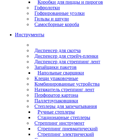
Коробки для пиццы и пирогов
Гофролотки
Гофрированные уголки
Гильзы и шпули
Самосборные короба
Инструменты
Диспенсер для скотча
Диспенсер для стрейч-пленки
Диспенсер для стреппинг лент
Запайщики пакетов
Напольные сварщики
Клещи упаковочные
Комбинированные устройства
Натяжитель стреппинг лент
Перфоратор картона
Паллетоупаковщики
Степлеры для запечатывания
Ручные степлеры
Стационарные степлеры
Стреппинг инструмент
Стреппинг пневматический
Стреппинг электрический