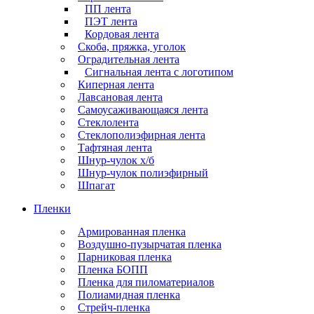
ПП лента
ПЭТ лента
Кордовая лента
Скоба, пряжка, уголок
Оградительная лента
Сигнальная лента с логотипом
Киперная лента
Лавсановая лента
Самоусаживающаяся лента
Стеклолента
Стеклополиэфирная лента
Тафтяная лента
Шнур-чулок х/б
Шнур-чулок полиэфирный
Шпагат
Пленки
Армированная пленка
Воздушно-пузырчатая пленка
Парниковая пленка
Пленка БОПП
Пленка для пиломатериалов
Полиамидная пленка
Стрейч-пленка