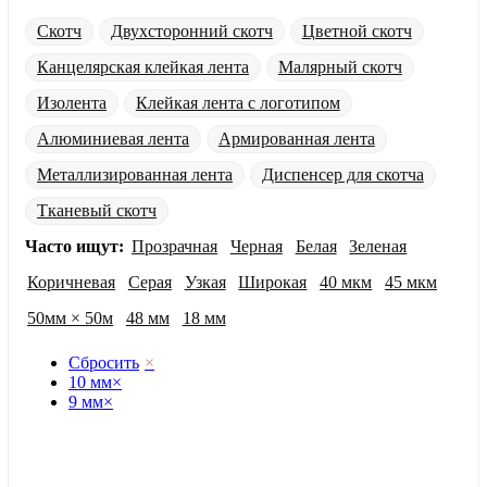
Скотч
Двухсторонний скотч
Цветной скотч
Канцелярская клейкая лента
Малярный скотч
Изолента
Клейкая лента с логотипом
Алюминиевая лента
Армированная лента
Металлизированная лента
Диспенсер для скотча
Тканевый скотч
Часто ищут:
Прозрачная
Черная
Белая
Зеленая
Коричневая
Серая
Узкая
Широкая
40 мкм
45 мкм
50мм × 50м
48 мм
18 мм
Сбросить
×
10 мм
×
9 мм
×