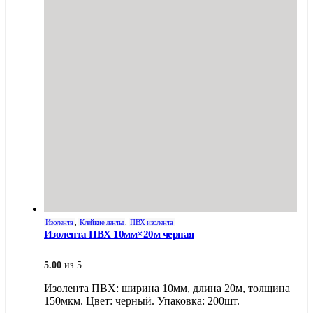
Опции
можно
выбрать
на
странице
товара.
Изолента
,
Клейкие ленты
,
ПВХ изолента
Изолента ПВХ 10мм×20м черная
5.00
из 5
Изолента ПВХ: ширина 10мм, длина 20м, толщина
150мкм. Цвет: черный. Упаковка: 200шт.