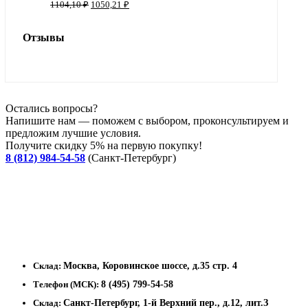
Первоначальная
Текущая
1104,10
₽
1050,21
₽
цена
цена:
составляла
1050,21 ₽.
Отзывы
1104,10 ₽.
Остались вопросы?
Напишите нам — поможем с выбором, проконсультируем и
предложим лучшие условия.
Получите скидку 5% на первую покупку!
8 (812) 984-54-58
(Санкт-Петербург)
Склад:
Москва, Коровинское шоссе, д.35 стр. 4
Телефон (МСК):
8 (495) 799-54-58
Склад:
Санкт-Петербург, 1-й Верхний пер., д.12, лит.З