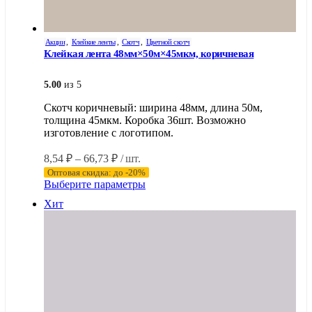
Акции
,
Клейкие ленты
,
Скотч
,
Цветной скотч
Клейкая лента 48мм×50м×45мкм, коричневая
5.00
из 5
Скотч коричневый: ширина 48мм, длина 50м,
толщина 45мкм. Коробка 36шт. Возможно
изготовление с логотипом.
Диапазон
8,54
₽
–
66,73
₽
/ шт.
цен:
Оптовая скидка: до -20%
8,54 ₽
Этот
Выберите параметры
–
товар
Хит
имеет
66,73 ₽
несколько
вариаций.
Опции
можно
выбрать
на
странице
товара.