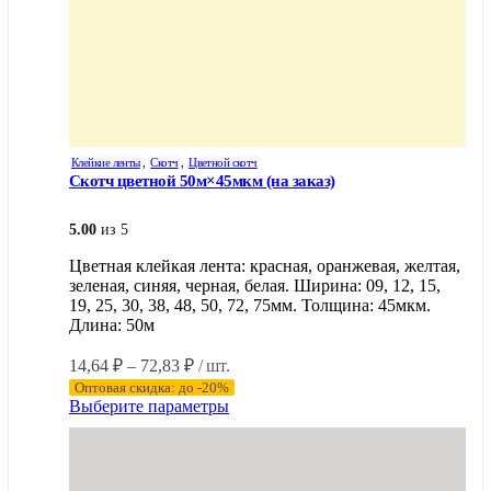
Клейкие ленты
,
Скотч
,
Цветной скотч
Скотч цветной 50м×45мкм (на заказ)
5.00
из 5
Цветная клейкая лента: красная, оранжевая, желтая,
зеленая, синяя, черная, белая. Ширина: 09, 12, 15,
19, 25, 30, 38, 48, 50, 72, 75мм. Толщина: 45мкм.
Длина: 50м
Диапазон
14,64
₽
–
72,83
₽
/ шт.
цен:
Оптовая скидка: до -20%
14,64 ₽
Этот
Выберите параметры
–
товар
имеет
72,83 ₽
несколько
вариаций.