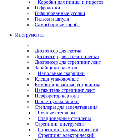
Коробки для пиццы и пирогов
Гофролотки
Гофрированные уголки
Гильзы и шпули
Самосборные короба
Инструменты
Диспенсер для скотча
Диспенсер для стрейч-пленки
Диспенсер для стреппинг лент
Запайщики пакетов
Напольные сварщики
Клещи упаковочные
Комбинированные устройства
Натяжитель стреппинг лент
Перфоратор картона
Паллетоупаковщики
Степлеры для запечатывания
Ручные степлеры
Стационарные степлеры
Стреппинг инструмент
Стреппинг пневматический
Стреппинг электрический