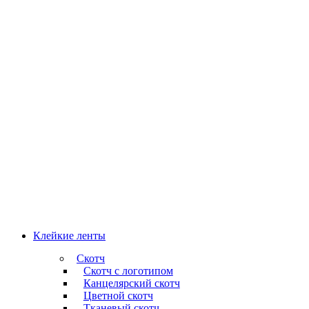
Клейкие ленты
Скотч
Скотч с логотипом
Канцелярский скотч
Цветной скотч
Тканевый скотч