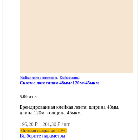
Клейкая лента с логотипом
,
Клейкие ленты
Скотч с логотипом 48мм×120м×45мкм
5.00
из 5
Брендированная клейкая лента: ширина 48мм,
длина 120м, толщина 45мкм.
Диапазон
195,20
₽
–
201,30
₽
/ шт.
цен:
Оптовая скидка: до -20%
195,20 ₽
Этот
Выберите параметры