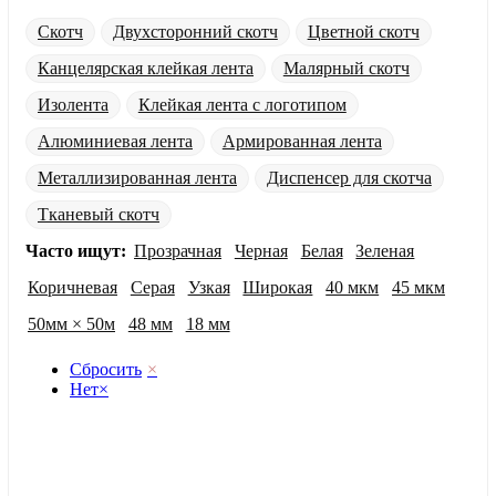
Скотч
Двухсторонний скотч
Цветной скотч
Канцелярская клейкая лента
Малярный скотч
Изолента
Клейкая лента с логотипом
Алюминиевая лента
Армированная лента
Металлизированная лента
Диспенсер для скотча
Тканевый скотч
Часто ищут:
Прозрачная
Черная
Белая
Зеленая
Коричневая
Серая
Узкая
Широкая
40 мкм
45 мкм
50мм × 50м
48 мм
18 мм
Сбросить
×
Нет
×