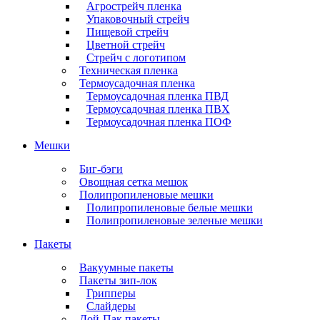
Агрострейч пленка
Упаковочный стрейч
Пищевой стрейч
Цветной стрейч
Стрейч с логотипом
Техническая пленка
Термоусадочная пленка
Термоусадочная пленка ПВД
Термоусадочная пленка ПВХ
Термоусадочная пленка ПОФ
Мешки
Биг-бэги
Овощная сетка мешок
Полипропиленовые мешки
Полипропиленовые белые мешки
Полипропиленовые зеленые мешки
Пакеты
Вакуумные пакеты
Пакеты зип-лок
Грипперы
Слайдеры
Дой-Пак пакеты