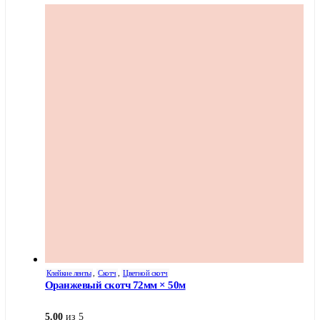
–
товар
имеет
201,30 ₽
несколько
вариаций.
Опции
можно
выбрать
на
странице
товара.
Клейкие ленты
,
Скотч
,
Цветной скотч
Оранжевый скотч 72мм × 50м
5.00
из 5