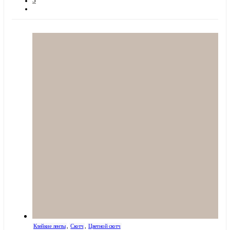
5
Клейкие ленты
,
Скотч
,
Цветной скотч