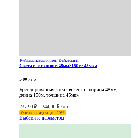
Клейкая лента с логотипом
,
Клейкие ленты
Скотч с логотипом 48мм×150м×45мкм
5.00
из 5
Брендированная клейкая лента: ширина 48мм,
длина 150м, толщина 45мкм.
Диапазон
237,90
₽
–
244,00
₽
/ шт.
цен:
Оптовая скидка: до -20%
237,90 ₽
Этот
Выберите параметры
–
товар
имеет
244,00 ₽
несколько