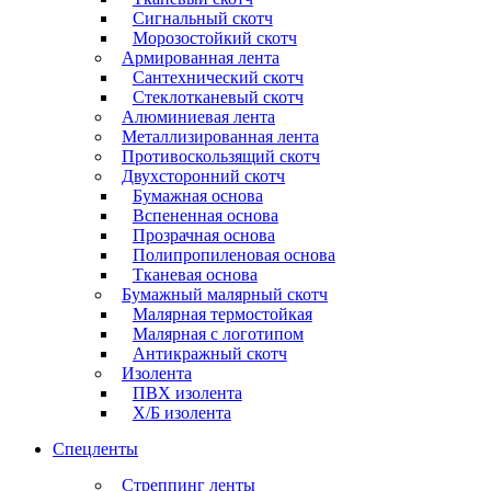
Сигнальный скотч
Морозостойкий скотч
Армированная лента
Сантехнический скотч
Стеклотканевый скотч
Алюминиевая лента
Металлизированная лента
Противоскользящий скотч
Двухсторонний скотч
Бумажная основа
Вспененная основа
Прозрачная основа
Полипропиленовая основа
Тканевая основа
Бумажный малярный скотч
Малярная термостойкая
Малярная с логотипом
Антикражный скотч
Изолента
ПВХ изолента
Х/Б изолента
Спецленты
Стреппинг ленты