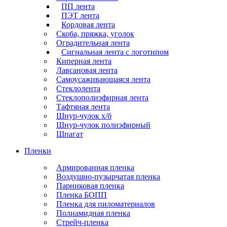
ПП лента
ПЭТ лента
Кордовая лента
Скоба, пряжка, уголок
Оградительная лента
Сигнальная лента с логотипом
Киперная лента
Лавсановая лента
Самоусаживающаяся лента
Стеклолента
Стеклополиэфирная лента
Тафтяная лента
Шнур-чулок х/б
Шнур-чулок полиэфирный
Шпагат
Пленки
Армированная пленка
Воздушно-пузырчатая пленка
Парниковая пленка
Пленка БОПП
Пленка для пиломатериалов
Полиамидная пленка
Стрейч-пленка