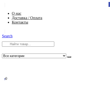
|
О нас
Доставка / Оплата
Контакты
|
Search
8 (812) 984-54-58
info@app-spb.ru
0
0