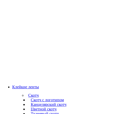
Клейкие ленты
Скотч
Скотч с логотипом
Канцелярский скотч
Цветной скотч
Тканевый скотч