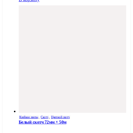
Клейкие ленты
,
Скотч
,
Цветной скотч
Белый скотч 72мм × 50м