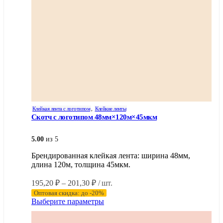
Клейкая лента с логотипом
,
Клейкие ленты
Скотч с логотипом 48мм×120м×45мкм
5.00
из 5
Брендированная клейкая лента: ширина 48мм,
длина 120м, толщина 45мкм.
Диапазон
195,20
₽
–
201,30
₽
/ шт.
цен:
Оптовая скидка: до -20%
195,20 ₽
Этот
Выберите параметры
–
товар
имеет
201,30 ₽