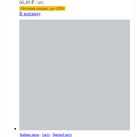
66,49
₽
/ шт.
Оптовая скидка: до -20%
В корзину
Клейкие ленты
,
Скотч
,
Цветной скотч