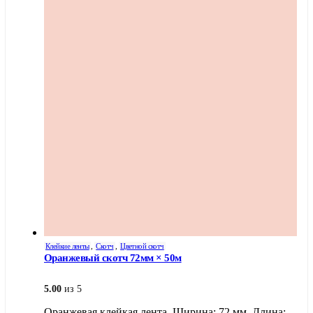
несколько
вариаций.
Опции
можно
выбрать
на
странице
товара.
Клейкие ленты
,
Скотч
,
Цветной скотч
Оранжевый скотч 72мм × 50м
5.00
из 5
Оранжевая клейкая лента. Ширина: 72 мм. Длина: