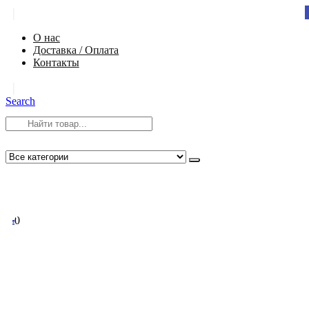
|
О нас
Доставка / Оплата
Контакты
|
Search
8 (812) 984-54-58
info@app-spb.ru
0
0