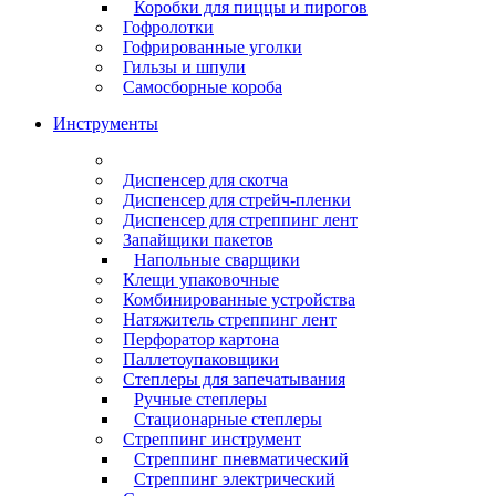
Коробки для пиццы и пирогов
Гофролотки
Гофрированные уголки
Гильзы и шпули
Самосборные короба
Инструменты
Диспенсер для скотча
Диспенсер для стрейч-пленки
Диспенсер для стреппинг лент
Запайщики пакетов
Напольные сварщики
Клещи упаковочные
Комбинированные устройства
Натяжитель стреппинг лент
Перфоратор картона
Паллетоупаковщики
Степлеры для запечатывания
Ручные степлеры
Стационарные степлеры
Стреппинг инструмент
Стреппинг пневматический
Стреппинг электрический