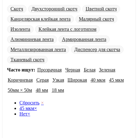
Скотч
Двухсторонний скотч
Цветной скотч
Канцелярская клейкая лента
Малярный скотч
Изолента
Клейкая лента с логотипом
Алюминиевая лента
Армированная лента
Металлизированная лента
Диспенсер для скотча
Тканевый скотч
Часто ищут:
Прозрачная
Черная
Белая
Зеленая
Коричневая
Серая
Узкая
Широкая
40 мкм
45 мкм
50мм × 50м
48 мм
18 мм
Сбросить
×
45 мкм
×
Нет
×