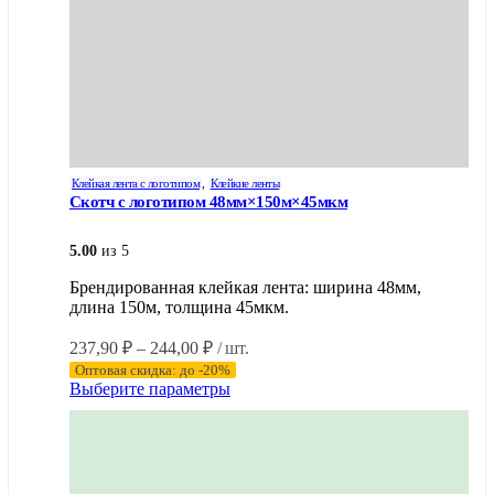
Клейкая лента с логотипом
,
Клейкие ленты
Скотч с логотипом 48мм×150м×45мкм
5.00
из 5
Брендированная клейкая лента: ширина 48мм,
длина 150м, толщина 45мкм.
Диапазон
237,90
₽
–
244,00
₽
/ шт.
цен:
Оптовая скидка: до -20%
237,90 ₽
Этот
Выберите параметры
–
товар
имеет
244,00 ₽
несколько
вариаций.
Опции