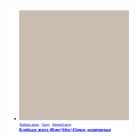
Клейкие ленты
,
Скотч
,
Цветной скотч
Клейкая лента 48мм×66м×45мкм, коричневая