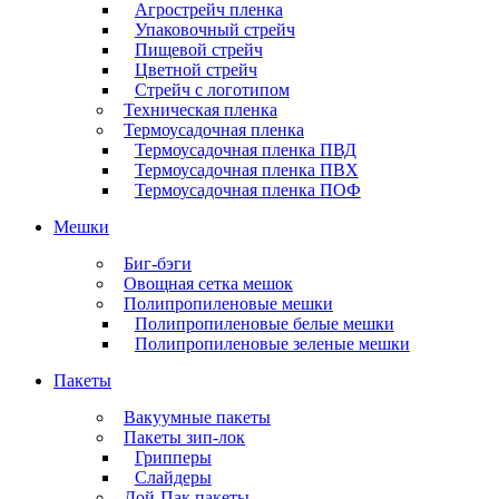
Агрострейч пленка
Упаковочный стрейч
Пищевой стрейч
Цветной стрейч
Стрейч с логотипом
Техническая пленка
Термоусадочная пленка
Термоусадочная пленка ПВД
Термоусадочная пленка ПВХ
Термоусадочная пленка ПОФ
Мешки
Биг-бэги
Овощная сетка мешок
Полипропиленовые мешки
Полипропиленовые белые мешки
Полипропиленовые зеленые мешки
Пакеты
Вакуумные пакеты
Пакеты зип-лок
Грипперы
Слайдеры
Дой-Пак пакеты