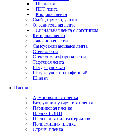
ПП лента
ПЭТ лента
Кордовая лента
Скоба, пряжка, уголок
Оградительная лента
Сигнальная лента с логотипом
Киперная лента
Лавсановая лента
Самоусаживающаяся лента
Стеклолента
Стеклополиэфирная лента
Тафтяная лента
Шнур-чулок х/б
Шнур-чулок полиэфирный
Шпагат
Пленки
Армированная пленка
Воздушно-пузырчатая пленка
Парниковая пленка
Пленка БОПП
Пленка для пиломатериалов
Полиамидная пленка
Стрейч-пленка