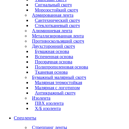
Сигнальный скотч
Морозостойкий скотч
Армированная лента
Сантехнический скотч
Стеклотканевый скотч
Алюминиевая лента
Металлизированная лента
Противоскользящий скотч
Двухсторонний скотч
Бумажная основа
Вспененная основа
Прозрачная основа
Полипропиленовая основа
Тканевая основа
Бумажный малярный скотч
Малярная термостойкая
Малярная с логотипом
Антикражный скотч
Изолента
ПВХ изолента
Х/Б изолента
Спецленты
Стреппинг ленты