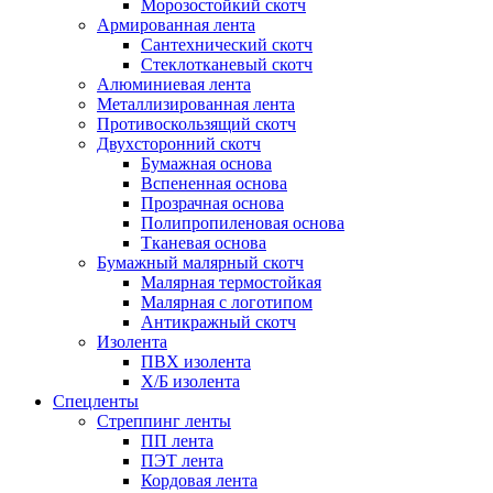
Морозостойкий скотч
Армированная лента
Сантехнический скотч
Стеклотканевый скотч
Алюминиевая лента
Металлизированная лента
Противоскользящий скотч
Двухсторонний скотч
Бумажная основа
Вспененная основа
Прозрачная основа
Полипропиленовая основа
Тканевая основа
Бумажный малярный скотч
Малярная термостойкая
Малярная с логотипом
Антикражный скотч
Изолента
ПВХ изолента
Х/Б изолента
Спецленты
Стреппинг ленты
ПП лента
ПЭТ лента
Кордовая лента