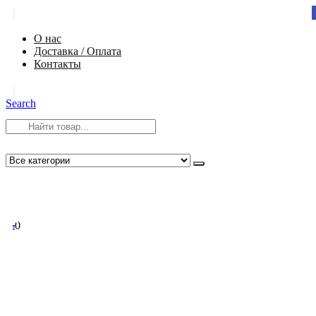
|
О нас
Доставка / Оплата
Контакты
|
Search
8 (812) 984-54-58
info@app-spb.ru
0
0