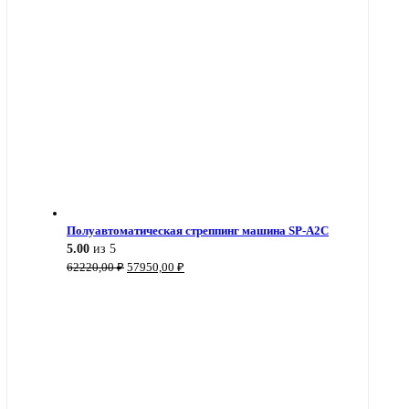
Полуавтоматическая стреппинг машина SP-A2C
5.00
из 5
Первоначальная
Текущая
62220,00
₽
57950,00
₽
цена
цена:
составляла
57950,00 ₽.
62220,00 ₽.