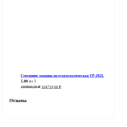
Стреппинг машина полуавтоматическая TP-202L
5.00
из 5
Первоначальная
Текущая
109800,00
₽
104716,66
₽
цена
цена:
составляла
104716,66 ₽.
Отзывы
109800,00 ₽.