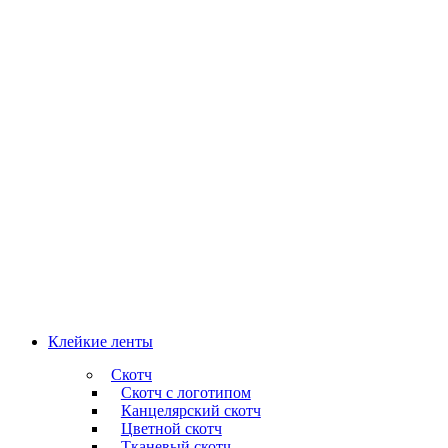
Клейкие ленты
Скотч
Скотч с логотипом
Канцелярский скотч
Цветной скотч
Тканевый скотч