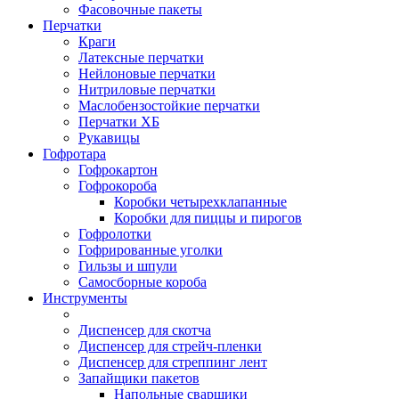
Фасовочные пакеты
Перчатки
Краги
Латексные перчатки
Нейлоновые перчатки
Нитриловые перчатки
Маслобензостойкие перчатки
Перчатки ХБ
Рукавицы
Гофротара
Гофрокартон
Гофрокороба
Коробки четырехклапанные
Коробки для пиццы и пирогов
Гофролотки
Гофрированные уголки
Гильзы и шпули
Самосборные короба
Инструменты
Диспенсер для скотча
Диспенсер для стрейч-пленки
Диспенсер для стреппинг лент
Запайщики пакетов
Напольные сварщики