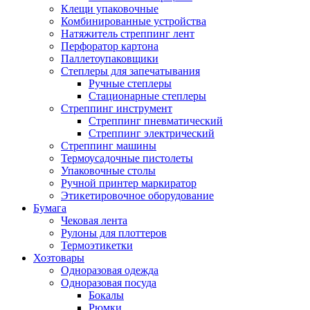
Клещи упаковочные
Комбинированные устройства
Натяжитель стреппинг лент
Перфоратор картона
Паллетоупаковщики
Степлеры для запечатывания
Ручные степлеры
Стационарные степлеры
Стреппинг инструмент
Стреппинг пневматический
Стреппинг электрический
Стреппинг машины
Термоусадочные пистолеты
Упаковочные столы
Ручной принтер маркиратор
Этикетировочное оборудование
Бумага
Чековая лента
Рулоны для плоттеров
Термоэтикетки
Хозтовары
Одноразовая одежда
Одноразовая посуда
Бокалы
Рюмки