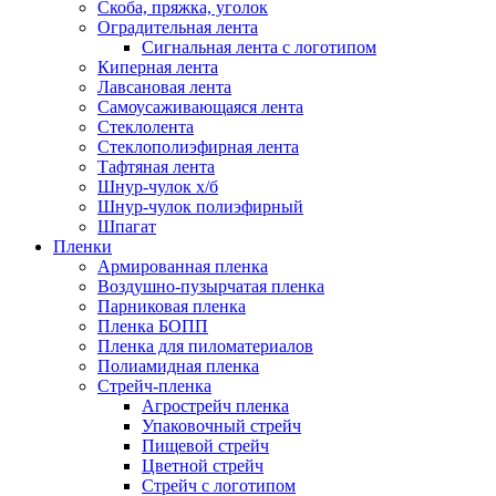
Скоба, пряжка, уголок
Оградительная лента
Сигнальная лента с логотипом
Киперная лента
Лавсановая лента
Самоусаживающаяся лента
Стеклолента
Стеклополиэфирная лента
Тафтяная лента
Шнур-чулок х/б
Шнур-чулок полиэфирный
Шпагат
Пленки
Армированная пленка
Воздушно-пузырчатая пленка
Парниковая пленка
Пленка БОПП
Пленка для пиломатериалов
Полиамидная пленка
Стрейч-пленка
Агрострейч пленка
Упаковочный стрейч
Пищевой стрейч
Цветной стрейч
Стрейч с логотипом