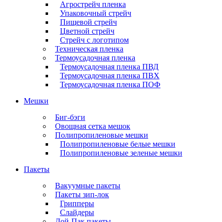
Агрострейч пленка
Упаковочный стрейч
Пищевой стрейч
Цветной стрейч
Стрейч с логотипом
Техническая пленка
Термоусадочная пленка
Термоусадочная пленка ПВД
Термоусадочная пленка ПВХ
Термоусадочная пленка ПОФ
Мешки
Биг-бэги
Овощная сетка мешок
Полипропиленовые мешки
Полипропиленовые белые мешки
Полипропиленовые зеленые мешки
Пакеты
Вакуумные пакеты
Пакеты зип-лок
Грипперы
Слайдеры
Дой-Пак пакеты