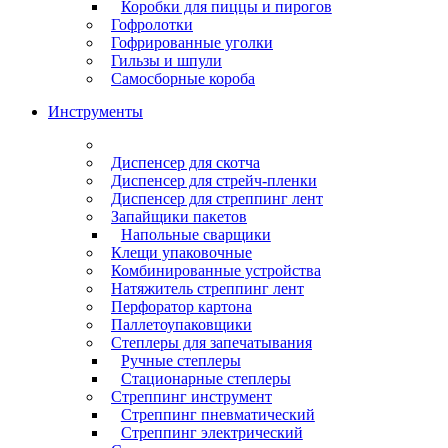
Коробки для пиццы и пирогов
Гофролотки
Гофрированные уголки
Гильзы и шпули
Самосборные короба
Инструменты
Диспенсер для скотча
Диспенсер для стрейч-пленки
Диспенсер для стреппинг лент
Запайщики пакетов
Напольные сварщики
Клещи упаковочные
Комбинированные устройства
Натяжитель стреппинг лент
Перфоратор картона
Паллетоупаковщики
Степлеры для запечатывания
Ручные степлеры
Стационарные степлеры
Стреппинг инструмент
Стреппинг пневматический
Стреппинг электрический