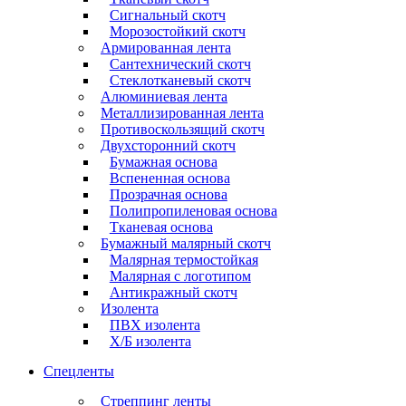
Сигнальный скотч
Морозостойкий скотч
Армированная лента
Сантехнический скотч
Стеклотканевый скотч
Алюминиевая лента
Металлизированная лента
Противоскользящий скотч
Двухсторонний скотч
Бумажная основа
Вспененная основа
Прозрачная основа
Полипропиленовая основа
Тканевая основа
Бумажный малярный скотч
Малярная термостойкая
Малярная с логотипом
Антикражный скотч
Изолента
ПВХ изолента
Х/Б изолента
Спецленты
Стреппинг ленты