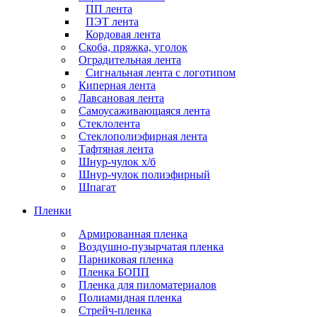
ПП лента
ПЭТ лента
Кордовая лента
Скоба, пряжка, уголок
Оградительная лента
Сигнальная лента с логотипом
Киперная лента
Лавсановая лента
Самоусаживающаяся лента
Стеклолента
Стеклополиэфирная лента
Тафтяная лента
Шнур-чулок х/б
Шнур-чулок полиэфирный
Шпагат
Пленки
Армированная пленка
Воздушно-пузырчатая пленка
Парниковая пленка
Пленка БОПП
Пленка для пиломатериалов
Полиамидная пленка
Стрейч-пленка