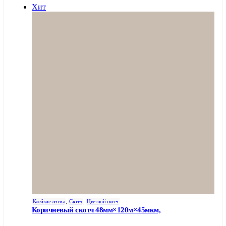
–
товар
Хит
имеет
200,20 ₽
несколько
вариаций.
Опции
можно
выбрать
на
странице
товара.
Клейкие ленты
,
Скотч
,
Цветной скотч
Коричневый скотч 48мм×120м×45мкм,