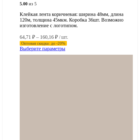
5.00
из 5
Клейкая лента коричневая: ширина 48мм, длина
120м, толщина 45мкм. Коробка 36шт. Возможно
изготовление с логотипом.
Диапазон
64,71
₽
–
160,16
₽
/ шт.
цен:
Оптовая скидка: до -20%
64,71 ₽
Этот
Выберите параметры
–
товар
имеет
160,16 ₽
несколько
вариаций.
Опции
можно
выбрать
на
странице
товара.