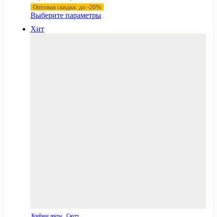
цен:
Оптовая скидка: до -20%
14,64 ₽
Этот
Выберите параметры
–
товар
Хит
имеет
73,20 ₽
несколько
вариаций.
Опции
можно
выбрать
на
странице
товара.
Клейкие ленты
,
Скотч