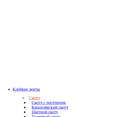
Клейкие ленты
Скотч
Скотч с логотипом
Канцелярский скотч
Цветной скотч
Тканевый скотч