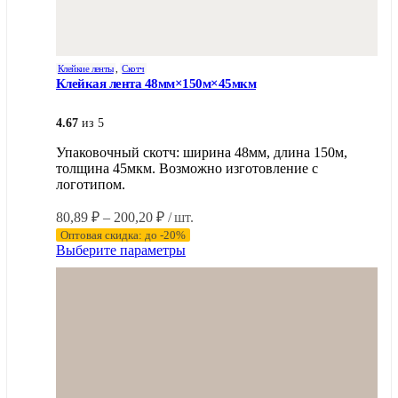
Клейкие ленты
,
Скотч
Клейкая лента 48мм×150м×45мкм
4.67
из 5
Упаковочный скотч: ширина 48мм, длина 150м,
толщина 45мкм. Возможно изготовление с
логотипом.
Диапазон
80,89
₽
–
200,20
₽
/ шт.
цен:
Оптовая скидка: до -20%
80,89 ₽
Этот
Выберите параметры
–
товар
имеет
200,20 ₽
несколько
вариаций.
Опции
можно
выбрать
на
странице