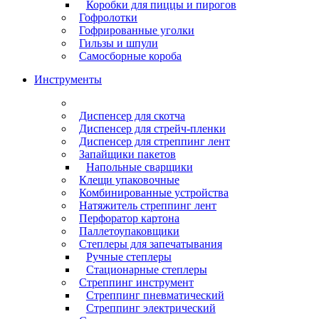
Коробки для пиццы и пирогов
Гофролотки
Гофрированные уголки
Гильзы и шпули
Самосборные короба
Инструменты
Диспенсер для скотча
Диспенсер для стрейч-пленки
Диспенсер для стреппинг лент
Запайщики пакетов
Напольные сварщики
Клещи упаковочные
Комбинированные устройства
Натяжитель стреппинг лент
Перфоратор картона
Паллетоупаковщики
Степлеры для запечатывания
Ручные степлеры
Стационарные степлеры
Стреппинг инструмент
Стреппинг пневматический
Стреппинг электрический