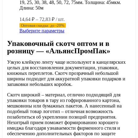
19, 25, 30, 38, 48, 50, 72, 75мм. Толщина: 45мкм.
Длина: 50м
Диапазон
14,64
₽
–
72,83
₽
/ шт.
цен:
Оптовая скидка: до -20%
14,64 ₽
Этот
Выберите параметры
–
товар
имеет
Упаковочный скотч оптом и в
72,83 ₽
несколько
розницу — «АльянсПромПак»
вариаций.
Опции
Узкую клейкую ленту чаще используют в канцелярских
можно
целых для восстановления документации, упаковки,
выбрать
книжных переплетов. Скотч прозрачный небольшой
на
ширины подходит для аккуратной упаковки подарков и
странице
запаковки небольших коробок.
товара.
Скотч широкий – материал, отлично подходящий для
упаковки товаров в тару из гофрированного картона,
мешковины или бумажных пакетов. А нанесенный на
подобный товар логотип – отличная возможность
позаботиться об укреплении позиций предприятия.
Нехитрый прием поможет формированию хорошего
имиджа благодаря узнаваемости фирменного стиля и
обеспечению дополнительных факторов по защите