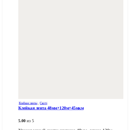
вариаций.
Опции
можно
выбрать
на
странице
товара.
Клейкие ленты
,
Скотч
Клейкая лента 48мм×120м×45мкм
5.00
из 5