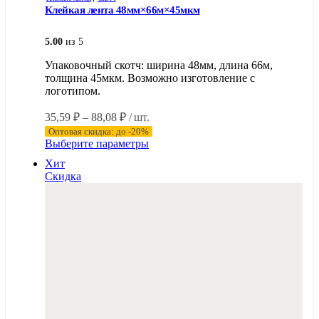
Клейкая лента 48мм×66м×45мкм
5.00
из 5
Упаковочный скотч: ширина 48мм, длина 66м,
толщина 45мкм. Возможно изготовление с
логотипом.
Диапазон
35,59
₽
–
88,08
₽
/ шт.
цен:
Оптовая скидка: до -20%
35,59 ₽
Этот
Выберите параметры
–
товар
Хит
имеет
88,08 ₽
Скидка
несколько
вариаций.
Опции
можно
выбрать
на
странице
товара.