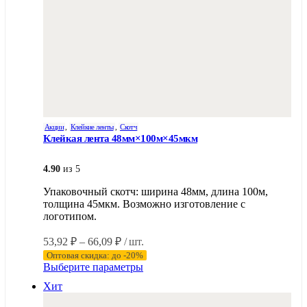
Акции
,
Клейкие ленты
,
Скотч
Клейкая лента 48мм×100м×45мкм
4.90
из 5
Упаковочный скотч: ширина 48мм, длина 100м,
толщина 45мкм. Возможно изготовление с
логотипом.
Диапазон
53,92
₽
–
66,09
₽
/ шт.
цен:
Оптовая скидка: до -20%
53,92 ₽
Этот
Выберите параметры
–
товар
Хит
имеет
66,09 ₽
несколько