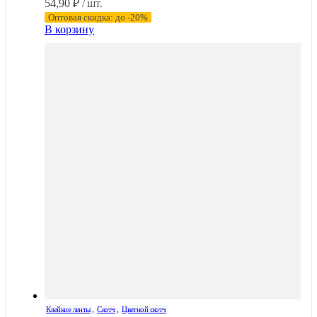
54,90
₽
/ шт.
Оптовая скидка: до -20%
В корзину
Клейкие ленты
,
Скотч
,
Цветной скотч