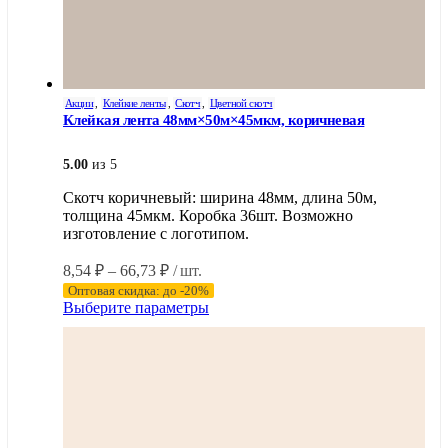
Акции
,
Клейкие ленты
,
Скотч
,
Цветной скотч
Клейкая лента 48мм×50м×45мкм, коричневая
5.00
из 5
Скотч коричневый: ширина 48мм, длина 50м,
толщина 45мкм. Коробка 36шт. Возможно
изготовление с логотипом.
Диапазон
8,54
₽
–
66,73
₽
/ шт.
цен:
Оптовая скидка: до -20%
8,54 ₽
Этот
Выберите параметры
–
товар
имеет
66,73 ₽
несколько
вариаций.
Опции
можно
выбрать