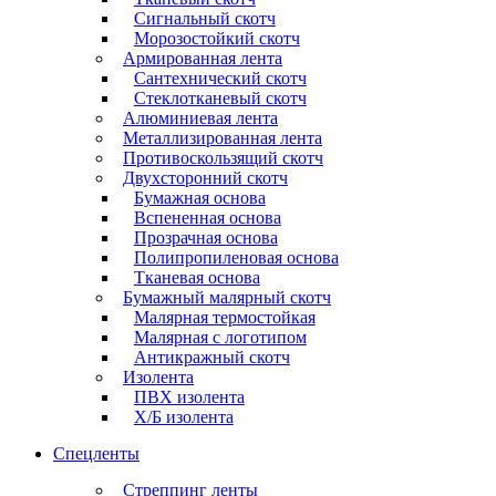
Сигнальный скотч
Морозостойкий скотч
Армированная лента
Сантехнический скотч
Стеклотканевый скотч
Алюминиевая лента
Металлизированная лента
Противоскользящий скотч
Двухсторонний скотч
Бумажная основа
Вспененная основа
Прозрачная основа
Полипропиленовая основа
Тканевая основа
Бумажный малярный скотч
Малярная термостойкая
Малярная с логотипом
Антикражный скотч
Изолента
ПВХ изолента
Х/Б изолента
Спецленты
Стреппинг ленты