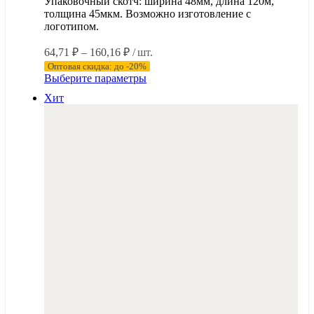
Упаковочный скотч: ширина 48мм, длина 120м,
толщина 45мкм. Возможно изготовление с
логотипом.
Диапазон
64,71
₽
–
160,16
₽
/ шт.
цен:
Оптовая скидка: до -20%
64,71 ₽
Этот
Выберите параметры
–
товар
Хит
имеет
160,16 ₽
несколько
вариаций.
Опции
можно
выбрать
на
странице
товара.