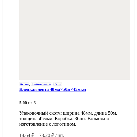
Акции
,
Клейкие ленты
,
Скотч
Клейкая лента 48мм×50м×45мкм
5.00
из 5
Упаковочный скотч: ширина 48мм, длина 50м,
толщина 45мкм. Коробка: 36шт. Возможно
изготовление с логотипом.
Диапазон
14,64
₽
–
73,20
₽
/ шт.