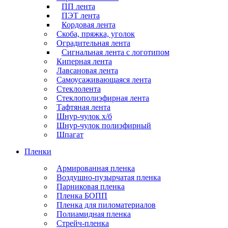
ПП лента
ПЭТ лента
Кордовая лента
Скоба, пряжка, уголок
Оградительная лента
Сигнальная лента с логотипом
Киперная лента
Лавсановая лента
Самоусаживающаяся лента
Стеклолента
Стеклополиэфирная лента
Тафтяная лента
Шнур-чулок х/б
Шнур-чулок полиэфирный
Шпагат
Пленки
Армированная пленка
Воздушно-пузырчатая пленка
Парниковая пленка
Пленка БОПП
Пленка для пиломатериалов
Полиамидная пленка
Стрейч-пленка