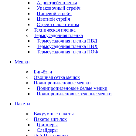
Агрострейч пленка
Упаковочный стрейч
Пищевой стрейч
Цветной стрейч
Стрейч с логотипом
Техническая пленка
Термоусадочная пленка
Термоусадочная пленка ПВД
Термоусадочная пленка ПВХ
Термоусадочная пленка ПОФ
Мешки
Биг-бэги
Овощная сетка мешок
Полипропиленовые мешки
Полипропиленовые белые мешки
Полипропиленовые зеленые мешки
Пакеты
Вакуумные пакеты
Пакеты зип-лок
Грипперы
Слайдеры
Дой-Пак пакеты