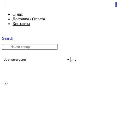
|
О нас
Доставка / Оплата
Контакты
|
Search
8 (812) 984-54-58
info@app-spb.ru
0
0