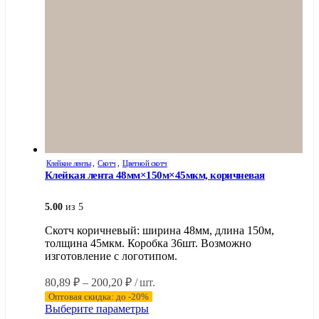
товара.
Клейкие ленты
,
Скотч
,
Цветной скотч
Клейкая лента 48мм×150м×45мкм, коричневая
5.00
из 5
Скотч коричневый: ширина 48мм, длина 150м,
толщина 45мкм. Коробка 36шт. Возможно
изготовление с логотипом.
Диапазон
80,89
₽
–
200,20
₽
/ шт.
цен:
Оптовая скидка: до -20%
80,89 ₽
Этот
Выберите параметры