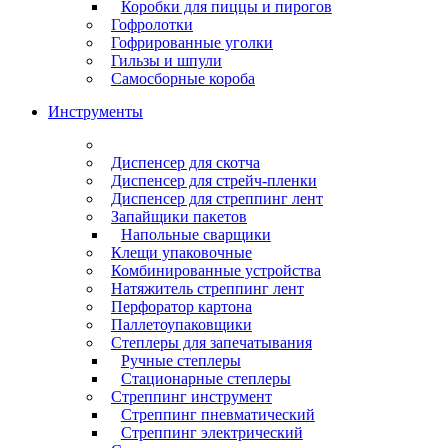
Коробки для пиццы и пирогов
Гофролотки
Гофрированные уголки
Гильзы и шпули
Самосборные короба
Инструменты
Диспенсер для скотча
Диспенсер для стрейч-пленки
Диспенсер для стреппинг лент
Запайщики пакетов
Напольные сварщики
Клещи упаковочные
Комбинированные устройства
Натяжитель стреппинг лент
Перфоратор картона
Паллетоупаковщики
Степлеры для запечатывания
Ручные степлеры
Стационарные степлеры
Стреппинг инструмент
Стреппинг пневматический
Стреппинг электрический