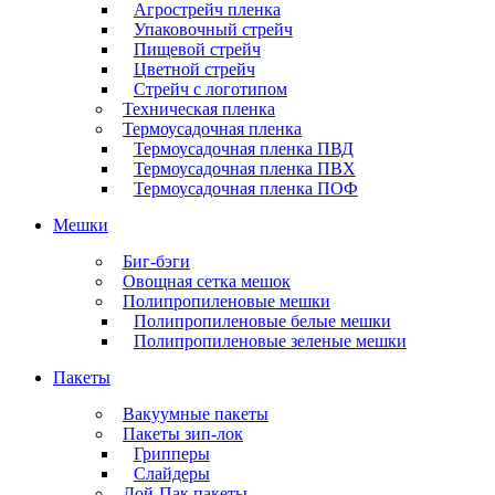
Агрострейч пленка
Упаковочный стрейч
Пищевой стрейч
Цветной стрейч
Стрейч с логотипом
Техническая пленка
Термоусадочная пленка
Термоусадочная пленка ПВД
Термоусадочная пленка ПВХ
Термоусадочная пленка ПОФ
Мешки
Биг-бэги
Овощная сетка мешок
Полипропиленовые мешки
Полипропиленовые белые мешки
Полипропиленовые зеленые мешки
Пакеты
Вакуумные пакеты
Пакеты зип-лок
Грипперы
Слайдеры
Дой-Пак пакеты