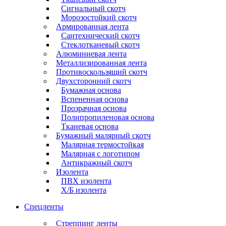
Сигнальный скотч
Морозостойкий скотч
Армированная лента
Сантехнический скотч
Стеклотканевый скотч
Алюминиевая лента
Металлизированная лента
Противоскользящий скотч
Двухсторонний скотч
Бумажная основа
Вспененная основа
Прозрачная основа
Полипропиленовая основа
Тканевая основа
Бумажный малярный скотч
Малярная термостойкая
Малярная с логотипом
Антикражный скотч
Изолента
ПВХ изолента
Х/Б изолента
Спецленты
Стреппинг ленты