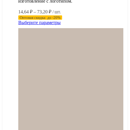
изготовление с логотипом.
Диапазон
14,64
₽
–
73,20
₽
/ шт.
цен:
Оптовая скидка: до -20%
14,64 ₽
Этот
Выберите параметры
–
товар
имеет
73,20 ₽
несколько
вариаций.
Опции
можно
выбрать
на
странице
товара.