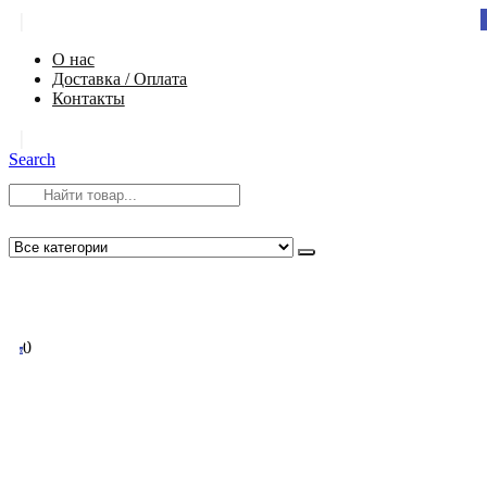
|
О нас
Доставка / Оплата
Контакты
|
Search
8 (812) 984-54-58
info@app-spb.ru
0
0