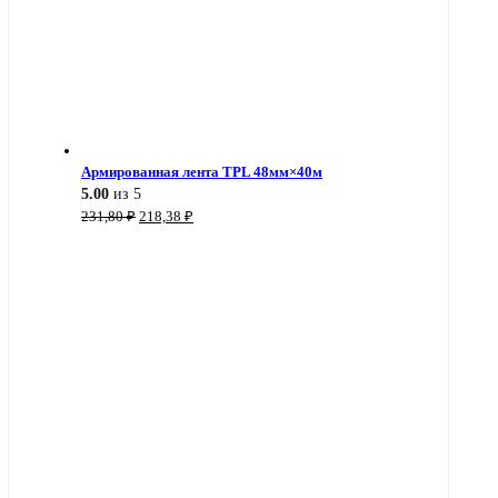
Армированная лента TPL 48мм×40м
5.00
из 5
Первоначальная
Текущая
231,80
₽
218,38
₽
цена
цена:
составляла
218,38 ₽.
231,80 ₽.