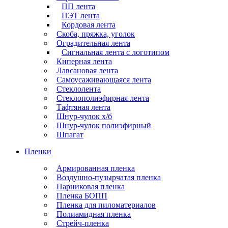
ПП лента
ПЭТ лента
Кордовая лента
Скоба, пряжка, уголок
Оградительная лента
Сигнальная лента с логотипом
Киперная лента
Лавсановая лента
Самоусаживающаяся лента
Стеклолента
Стеклополиэфирная лента
Тафтяная лента
Шнур-чулок х/б
Шнур-чулок полиэфирный
Шпагат
Пленки
Армированная пленка
Воздушно-пузырчатая пленка
Парниковая пленка
Пленка БОПП
Пленка для пиломатериалов
Полиамидная пленка
Стрейч-пленка