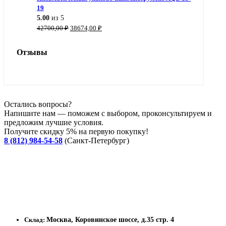
19
5.00
из 5
Первоначальная
Текущая
42700,00
₽
38674,00
₽
цена
цена:
составляла
38674,00 ₽.
Отзывы
42700,00 ₽.
Остались вопросы?
Напишите нам — поможем с выбором, проконсультируем и
предложим лучшие условия.
Получите скидку 5% на первую покупку!
8 (812) 984-54-58
(Санкт-Петербург)
Склад:
Москва, Коровинское шоссе, д.35 стр. 4