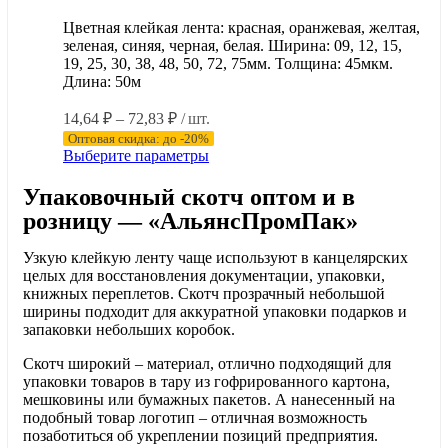
Цветная клейкая лента: красная, оранжевая, желтая,
зеленая, синяя, черная, белая. Ширина: 09, 12, 15,
19, 25, 30, 38, 48, 50, 72, 75мм. Толщина: 45мкм.
Длина: 50м
Диапазон
14,64
₽
–
72,83
₽
/ шт.
цен:
Оптовая скидка: до -20%
14,64 ₽
Этот
Выберите параметры
–
товар
имеет
Упаковочный скотч оптом и в
72,83 ₽
несколько
розницу — «АльянсПромПак»
вариаций.
Опции
Узкую клейкую ленту чаще используют в канцелярских
можно
целых для восстановления документации, упаковки,
выбрать
книжных переплетов. Скотч прозрачный небольшой
на
ширины подходит для аккуратной упаковки подарков и
странице
запаковки небольших коробок.
товара.
Скотч широкий – материал, отлично подходящий для
упаковки товаров в тару из гофрированного картона,
мешковины или бумажных пакетов. А нанесенный на
подобный товар логотип – отличная возможность
позаботиться об укреплении позиций предприятия.