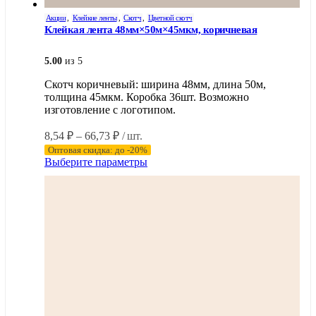
Акции
,
Клейкие ленты
,
Скотч
,
Цветной скотч
Клейкая лента 48мм×50м×45мкм, коричневая
5.00
из 5
Скотч коричневый: ширина 48мм, длина 50м,
толщина 45мкм. Коробка 36шт. Возможно
изготовление с логотипом.
Диапазон
8,54
₽
–
66,73
₽
/ шт.
цен:
Оптовая скидка: до -20%
8,54 ₽
Этот
Выберите параметры
–
товар
имеет
66,73 ₽
несколько
вариаций.
Опции
можно
выбрать
на
странице
товара.