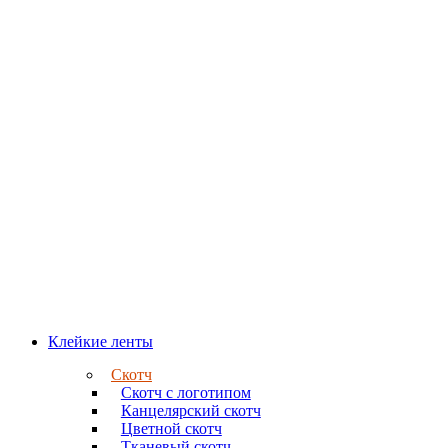
Клейкие ленты
Скотч
Скотч с логотипом
Канцелярский скотч
Цветной скотч
Тканевый скотч