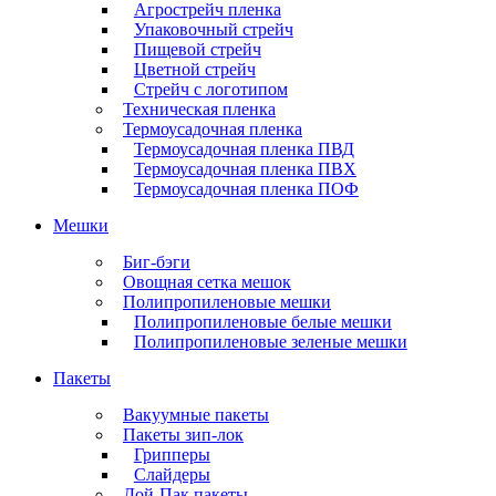
Агрострейч пленка
Упаковочный стрейч
Пищевой стрейч
Цветной стрейч
Стрейч с логотипом
Техническая пленка
Термоусадочная пленка
Термоусадочная пленка ПВД
Термоусадочная пленка ПВХ
Термоусадочная пленка ПОФ
Мешки
Биг-бэги
Овощная сетка мешок
Полипропиленовые мешки
Полипропиленовые белые мешки
Полипропиленовые зеленые мешки
Пакеты
Вакуумные пакеты
Пакеты зип-лок
Грипперы
Слайдеры
Дой-Пак пакеты