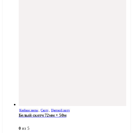
Клейкие ленты
,
Скотч
,
Цветной скотч
Белый скотч 72мм × 50м
0
из 5