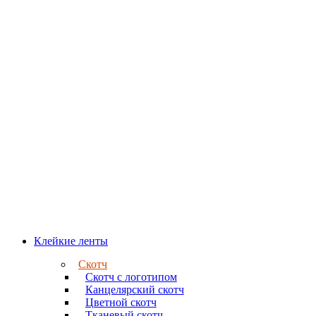
Клейкие ленты
Скотч
Скотч с логотипом
Канцелярский скотч
Цветной скотч
Тканевый скотч