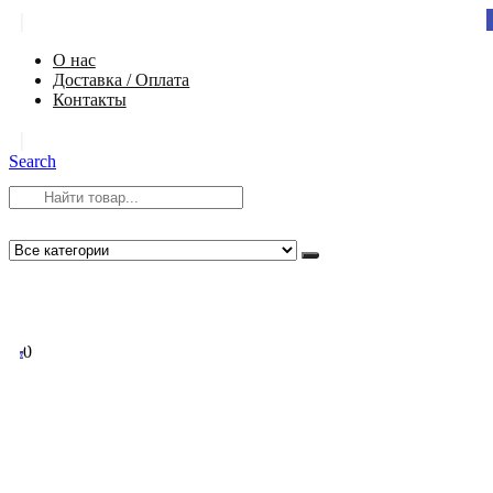
|
О нас
Доставка / Оплата
Контакты
|
Search
8 (812) 984-54-58
info@app-spb.ru
0
0