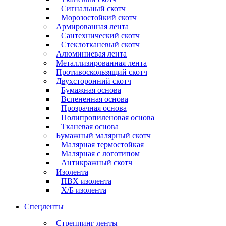
Сигнальный скотч
Морозостойкий скотч
Армированная лента
Сантехнический скотч
Стеклотканевый скотч
Алюминиевая лента
Металлизированная лента
Противоскользящий скотч
Двухсторонний скотч
Бумажная основа
Вспененная основа
Прозрачная основа
Полипропиленовая основа
Тканевая основа
Бумажный малярный скотч
Малярная термостойкая
Малярная с логотипом
Антикражный скотч
Изолента
ПВХ изолента
Х/Б изолента
Спецленты
Стреппинг ленты