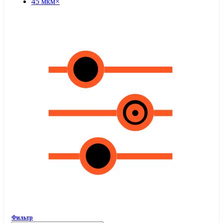
45 мкм
×
Фильтр