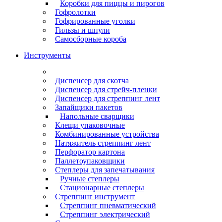
Коробки для пиццы и пирогов
Гофролотки
Гофрированные уголки
Гильзы и шпули
Самосборные короба
Инструменты
Диспенсер для скотча
Диспенсер для стрейч-пленки
Диспенсер для стреппинг лент
Запайщики пакетов
Напольные сварщики
Клещи упаковочные
Комбинированные устройства
Натяжитель стреппинг лент
Перфоратор картона
Паллетоупаковщики
Степлеры для запечатывания
Ручные степлеры
Стационарные степлеры
Стреппинг инструмент
Стреппинг пневматический
Стреппинг электрический