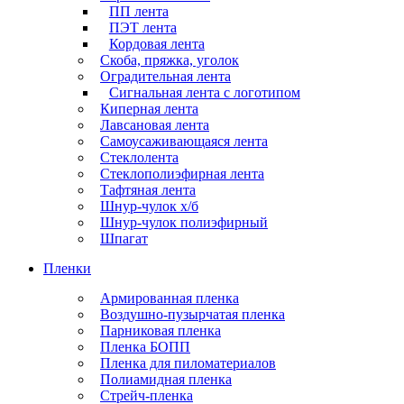
ПП лента
ПЭТ лента
Кордовая лента
Скоба, пряжка, уголок
Оградительная лента
Сигнальная лента с логотипом
Киперная лента
Лавсановая лента
Самоусаживающаяся лента
Стеклолента
Стеклополиэфирная лента
Тафтяная лента
Шнур-чулок х/б
Шнур-чулок полиэфирный
Шпагат
Пленки
Армированная пленка
Воздушно-пузырчатая пленка
Парниковая пленка
Пленка БОПП
Пленка для пиломатериалов
Полиамидная пленка
Стрейч-пленка