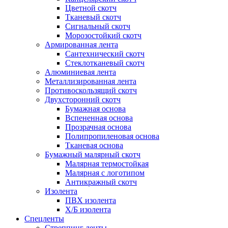
Цветной скотч
Тканевый скотч
Сигнальный скотч
Морозостойкий скотч
Армированная лента
Сантехнический скотч
Стеклотканевый скотч
Алюминиевая лента
Металлизированная лента
Противоскользящий скотч
Двухсторонний скотч
Бумажная основа
Вспененная основа
Прозрачная основа
Полипропиленовая основа
Тканевая основа
Бумажный малярный скотч
Малярная термостойкая
Малярная с логотипом
Антикражный скотч
Изолента
ПВХ изолента
Х/Б изолента
Спецленты
Стреппинг ленты