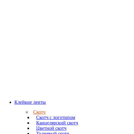
Клейкие ленты
Скотч
Скотч с логотипом
Канцелярский скотч
Цветной скотч
Тканевый скотч