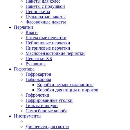
Пакеты для колес
Пакеты с подушкой
Пенопакеты
Пузырчатые пакеты
Фасовочные пакеты
Перчатки
Краги
Латексные перчатки
Нейлоновые перчатки
Нитриловые перчатки
Маслобензостойкие перчатки
Перчатки ХБ
Рукавицы
Гофротара
Гофрокартон
Гофрокороба
Коробки четырехклапанные
Коробки для пиццы и пирогов
Гофролотки
Гофрированные уголки
Гильзы и шпули
Самосборные короба
Инструменты
Диспенсер для скотча