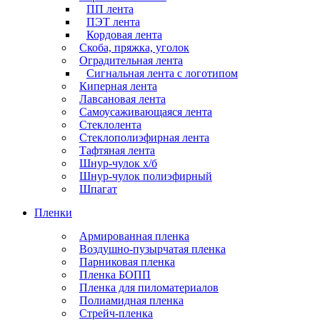
ПП лента
ПЭТ лента
Кордовая лента
Скоба, пряжка, уголок
Оградительная лента
Сигнальная лента с логотипом
Киперная лента
Лавсановая лента
Самоусаживающаяся лента
Стеклолента
Стеклополиэфирная лента
Тафтяная лента
Шнур-чулок х/б
Шнур-чулок полиэфирный
Шпагат
Пленки
Армированная пленка
Воздушно-пузырчатая пленка
Парниковая пленка
Пленка БОПП
Пленка для пиломатериалов
Полиамидная пленка
Стрейч-пленка