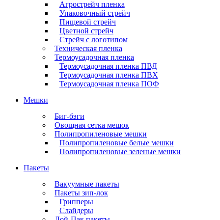
Агрострейч пленка
Упаковочный стрейч
Пищевой стрейч
Цветной стрейч
Стрейч с логотипом
Техническая пленка
Термоусадочная пленка
Термоусадочная пленка ПВД
Термоусадочная пленка ПВХ
Термоусадочная пленка ПОФ
Мешки
Биг-бэги
Овощная сетка мешок
Полипропиленовые мешки
Полипропиленовые белые мешки
Полипропиленовые зеленые мешки
Пакеты
Вакуумные пакеты
Пакеты зип-лок
Грипперы
Слайдеры
Дой-Пак пакеты