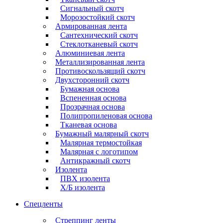
Сигнальный скотч
Морозостойкий скотч
Армированная лента
Сантехнический скотч
Стеклотканевый скотч
Алюминиевая лента
Металлизированная лента
Противоскользящий скотч
Двухсторонний скотч
Бумажная основа
Вспененная основа
Прозрачная основа
Полипропиленовая основа
Тканевая основа
Бумажный малярный скотч
Малярная термостойкая
Малярная с логотипом
Антикражный скотч
Изолента
ПВХ изолента
Х/Б изолента
Спецленты
Стреппинг ленты