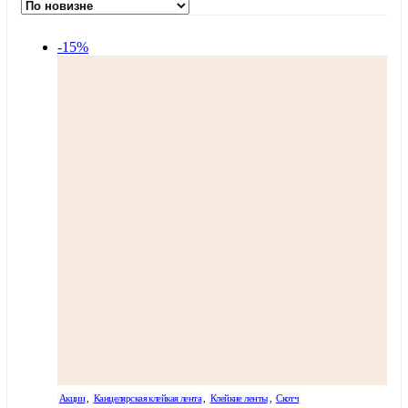
-15%
Акции
,
Канцелярская клейкая лента
,
Клейкие ленты
,
Скотч