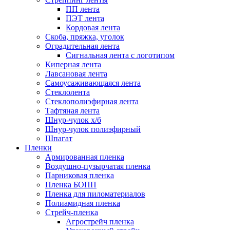
ПП лента
ПЭТ лента
Кордовая лента
Скоба, пряжка, уголок
Оградительная лента
Сигнальная лента с логотипом
Киперная лента
Лавсановая лента
Самоусаживающаяся лента
Стеклолента
Стеклополиэфирная лента
Тафтяная лента
Шнур-чулок х/б
Шнур-чулок полиэфирный
Шпагат
Пленки
Армированная пленка
Воздушно-пузырчатая пленка
Парниковая пленка
Пленка БОПП
Пленка для пиломатериалов
Полиамидная пленка
Стрейч-пленка
Агрострейч пленка