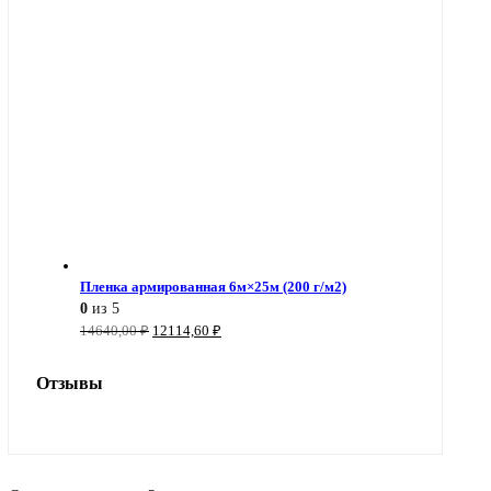
Пленка армированная 6м×25м (200 г/м2)
0
из 5
Первоначальная
Текущая
14640,00
₽
12114,60
₽
цена
цена:
составляла
12114,60 ₽.
Отзывы
14640,00 ₽.