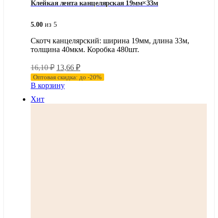
Клейкая лента канцелярская 19мм×33м
5.00
из 5
Скотч канцелярский: ширина 19мм, длина 33м,
толщина 40мкм. Коробка 480шт.
Первоначальная
Текущая
16,10
₽
13,66
₽
цена
цена:
Оптовая скидка: до -20%
составляла
13,66 ₽.
В корзину
16,10 ₽.
Хит