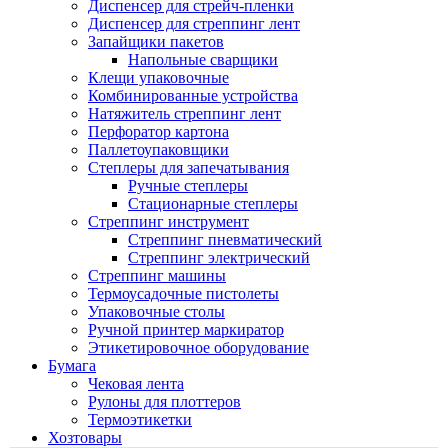
Диспенсер для стрейч-пленки
Диспенсер для стреппинг лент
Запайщики пакетов
Напольные сварщики
Клещи упаковочные
Комбинированные устройства
Натяжитель стреппинг лент
Перфоратор картона
Паллетоупаковщики
Степлеры для запечатывания
Ручные степлеры
Стационарные степлеры
Стреппинг инструмент
Стреппинг пневматический
Стреппинг электрический
Стреппинг машины
Термоусадочные пистолеты
Упаковочные столы
Ручной принтер маркиратор
Этикетировочное оборудование
Бумага
Чековая лента
Рулоны для плоттеров
Термоэтикетки
Хозтовары