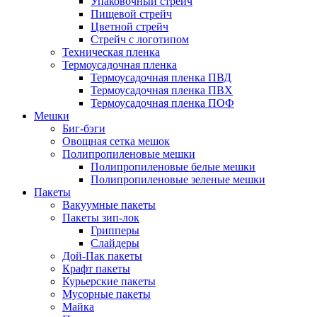
Упаковочный стрейч
Пищевой стрейч
Цветной стрейч
Стрейч с логотипом
Техническая пленка
Термоусадочная пленка
Термоусадочная пленка ПВД
Термоусадочная пленка ПВХ
Термоусадочная пленка ПОФ
Мешки
Биг-бэги
Овощная сетка мешок
Полипропиленовые мешки
Полипропиленовые белые мешки
Полипропиленовые зеленые мешки
Пакеты
Вакуумные пакеты
Пакеты зип-лок
Грипперы
Слайдеры
Дой-Пак пакеты
Крафт пакеты
Курьерские пакеты
Мусорные пакеты
Майка