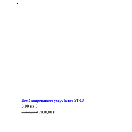
Комбинированное устройство ST-13
5.00
из 5
Первоначальная
Текущая
8540,00
₽
7930,00
₽
цена
цена:
составляла
7930,00 ₽.
8540,00 ₽.