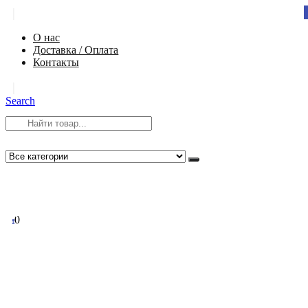
|
О нас
Доставка / Оплата
Контакты
|
Search
8 (812) 984-54-58
info@app-spb.ru
0
0