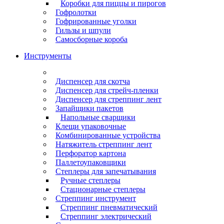
Коробки для пиццы и пирогов
Гофролотки
Гофрированные уголки
Гильзы и шпули
Самосборные короба
Инструменты
Диспенсер для скотча
Диспенсер для стрейч-пленки
Диспенсер для стреппинг лент
Запайщики пакетов
Напольные сварщики
Клещи упаковочные
Комбинированные устройства
Натяжитель стреппинг лент
Перфоратор картона
Паллетоупаковщики
Степлеры для запечатывания
Ручные степлеры
Стационарные степлеры
Стреппинг инструмент
Стреппинг пневматический
Стреппинг электрический