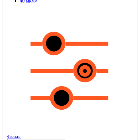
40 мкм
×
Фильтр