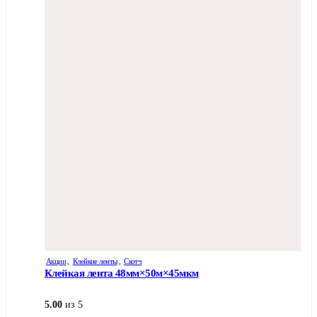
Акции
,
Клейкие ленты
,
Скотч
Клейкая лента 48мм×50м×45мкм
5.00
из 5