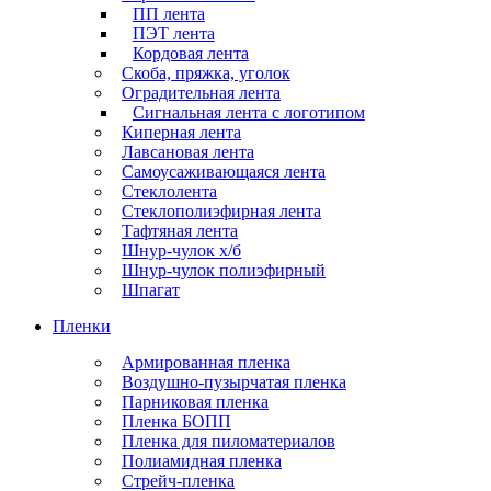
ПП лента
ПЭТ лента
Кордовая лента
Скоба, пряжка, уголок
Оградительная лента
Сигнальная лента с логотипом
Киперная лента
Лавсановая лента
Самоусаживающаяся лента
Стеклолента
Стеклополиэфирная лента
Тафтяная лента
Шнур-чулок х/б
Шнур-чулок полиэфирный
Шпагат
Пленки
Армированная пленка
Воздушно-пузырчатая пленка
Парниковая пленка
Пленка БОПП
Пленка для пиломатериалов
Полиамидная пленка
Стрейч-пленка