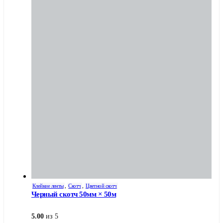
Клейкие ленты
,
Скотч
,
Цветной скотч
Черный скотч 50мм × 50м
5.00
из 5