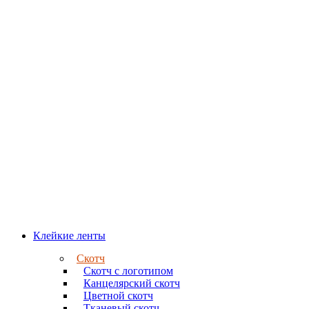
Клейкие ленты
Скотч
Скотч с логотипом
Канцелярский скотч
Цветной скотч
Тканевый скотч