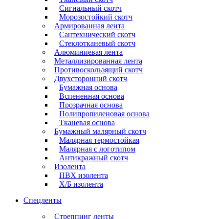
Сигнальный скотч
Морозостойкий скотч
Армированная лента
Сантехнический скотч
Стеклотканевый скотч
Алюминиевая лента
Металлизированная лента
Противоскользящий скотч
Двухсторонний скотч
Бумажная основа
Вспененная основа
Прозрачная основа
Полипропиленовая основа
Тканевая основа
Бумажный малярный скотч
Малярная термостойкая
Малярная с логотипом
Антикражный скотч
Изолента
ПВХ изолента
Х/Б изолента
Спецленты
Стреппинг ленты