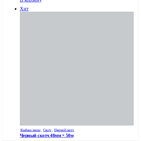
Хит
Клейкие ленты
,
Скотч
,
Цветной скотч
Черный скотч 48мм × 50м