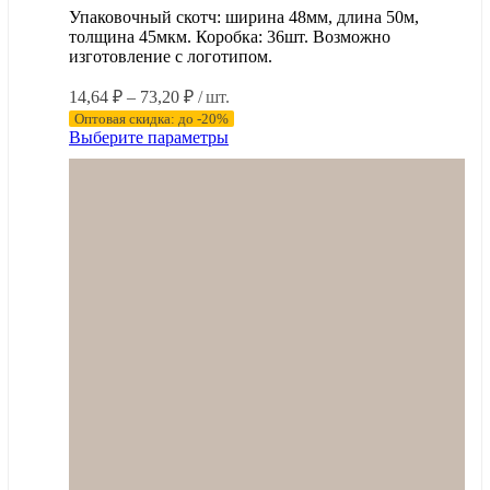
Упаковочный скотч: ширина 48мм, длина 50м,
толщина 45мкм. Коробка: 36шт. Возможно
изготовление с логотипом.
Диапазон
14,64
₽
–
73,20
₽
/ шт.
цен:
Оптовая скидка: до -20%
14,64 ₽
Этот
Выберите параметры
–
товар
имеет
73,20 ₽
несколько
вариаций.
Опции
можно
выбрать
на
странице
товара.