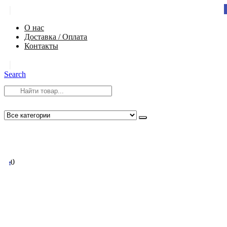
|
О нас
Доставка / Оплата
Контакты
|
Search
8 (812) 984-54-58
info@app-spb.ru
0
0