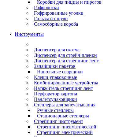
Коробки для пиццы и пирогов
Гофролотки
Гофрированные уголки
Гильзы и шпули
Самосборные короба
Инструменты
Диспенсер для скотча
Диспенсер для стрейч-пленки
Диспенсер для стреппинг лент
Запайщики пакетов
Напольные сварщики
Клещи упаковочные
Комбинированные устройства
Натяжитель стреппинг лент
Перфоратор картона
Паллетоупаковщики
Степлеры для запечатывания
Ручные степлеры
Стационарные степлеры
Стреппинг инструмент
Стреппинг пневматический
Стреппинг электрический