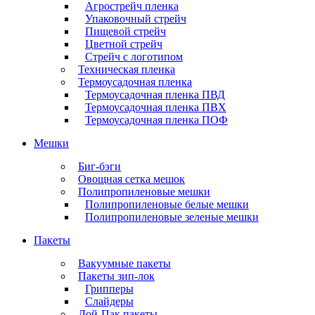
Агрострейч пленка
Упаковочный стрейч
Пищевой стрейч
Цветной стрейч
Стрейч с логотипом
Техническая пленка
Термоусадочная пленка
Термоусадочная пленка ПВД
Термоусадочная пленка ПВХ
Термоусадочная пленка ПОФ
Мешки
Биг-бэги
Овощная сетка мешок
Полипропиленовые мешки
Полипропиленовые белые мешки
Полипропиленовые зеленые мешки
Пакеты
Вакуумные пакеты
Пакеты зип-лок
Грипперы
Слайдеры
Дой-Пак пакеты