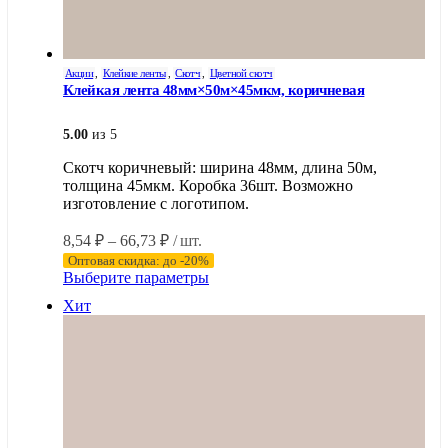
Акции
,
Клейкие ленты
,
Скотч
,
Цветной скотч
Клейкая лента 48мм×50м×45мкм, коричневая
5.00
из 5
Скотч коричневый: ширина 48мм, длина 50м,
толщина 45мкм. Коробка 36шт. Возможно
изготовление с логотипом.
Диапазон
8,54
₽
–
66,73
₽
/ шт.
цен:
Оптовая скидка: до -20%
8,54 ₽
Этот
Выберите параметры
–
товар
Хит
имеет
66,73 ₽
несколько
вариаций.
Опции
можно
выбрать
на
странице