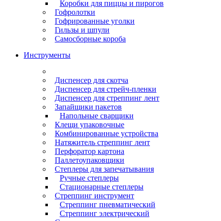
Коробки для пиццы и пирогов
Гофролотки
Гофрированные уголки
Гильзы и шпули
Самосборные короба
Инструменты
Диспенсер для скотча
Диспенсер для стрейч-пленки
Диспенсер для стреппинг лент
Запайщики пакетов
Напольные сварщики
Клещи упаковочные
Комбинированные устройства
Натяжитель стреппинг лент
Перфоратор картона
Паллетоупаковщики
Степлеры для запечатывания
Ручные степлеры
Стационарные степлеры
Стреппинг инструмент
Стреппинг пневматический
Стреппинг электрический