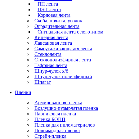
ПП лента
ПЭТ лента
Кордовая лента
Скоба, пряжка, уголок
Оградительная лента
Сигнальная лента с логотипом
Киперная лента
Лавсановая лента
Самоусаживающаяся лента
Стеклолента
Стеклополиэфирная лента
Тафтяная лента
Шнур-чулок х/б
Шнур-чулок полиэфирный
Шпагат
Пленки
Армированная пленка
Воздушно-пузырчатая пленка
Парниковая пленка
Пленка БОПП
Пленка для пиломатериалов
Полиамидная пленка
Стрейч-пленка