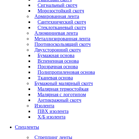
Сигнальный скотч
Морозостойкий скотч
Армированная лента
Сантехнический скотч
Стеклотканевый скотч
Алюминиевая лента
Металлизированная лента
Противоскользящий скотч
Двухсторонний скотч
Бумажная основа
Вспененная основа
Прозрачная основа
Полипропиленовая основа
Тканевая основа
Бумажный малярный скотч
Малярная термостойкая
Малярная с логотипом
Антикражный скотч
Изолента
ПВХ изолента
Х/Б изолента
Спецленты
Стреппинг ленты