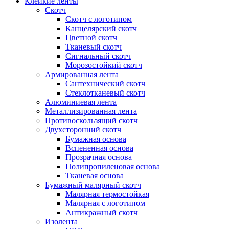
Клейкие ленты
Скотч
Скотч с логотипом
Канцелярский скотч
Цветной скотч
Тканевый скотч
Сигнальный скотч
Морозостойкий скотч
Армированная лента
Сантехнический скотч
Стеклотканевый скотч
Алюминиевая лента
Металлизированная лента
Противоскользящий скотч
Двухсторонний скотч
Бумажная основа
Вспененная основа
Прозрачная основа
Полипропиленовая основа
Тканевая основа
Бумажный малярный скотч
Малярная термостойкая
Малярная с логотипом
Антикражный скотч
Изолента