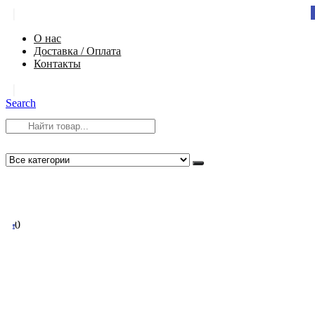
|
О нас
Доставка / Оплата
Контакты
|
Search
8 (812) 984-54-58
info@app-spb.ru
0
0