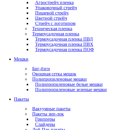
Агрострейч пленка
Упаковочный стрейч
Пищевой стрейч
Цветной стрейч
Стрейч с логотипом
Техническая пленка
Термоусадочная пленка
Термоусадочная пленка ПВД
Термоусадочная пленка ПВХ
Термоусадочная пленка ПОФ
Мешки
Биг-бэги
Овощная сетка мешок
Полипропиленовые мешки
Полипропиленовые белые мешки
Полипропиленовые зеленые мешки
Пакеты
Вакуумные пакеты
Пакеты зип-лок
Грипперы
Слайдеры
Дой-Пак пакеты