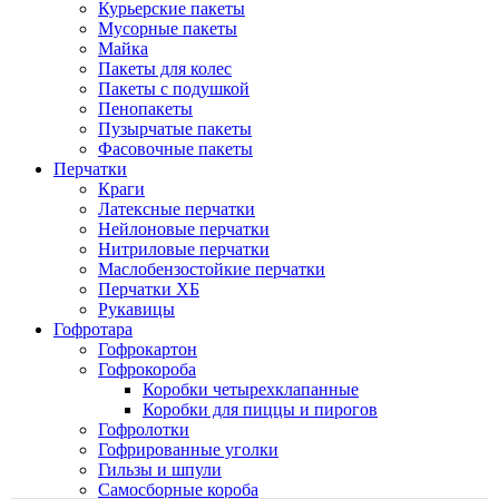
Курьерские пакеты
Мусорные пакеты
Майка
Пакеты для колес
Пакеты с подушкой
Пенопакеты
Пузырчатые пакеты
Фасовочные пакеты
Перчатки
Краги
Латексные перчатки
Нейлоновые перчатки
Нитриловые перчатки
Маслобензостойкие перчатки
Перчатки ХБ
Рукавицы
Гофротара
Гофрокартон
Гофрокороба
Коробки четырехклапанные
Коробки для пиццы и пирогов
Гофролотки
Гофрированные уголки
Гильзы и шпули
Самосборные короба