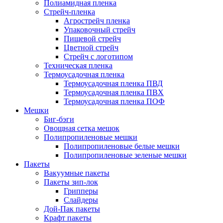
Полиамидная пленка
Стрейч-пленка
Агрострейч пленка
Упаковочный стрейч
Пищевой стрейч
Цветной стрейч
Стрейч с логотипом
Техническая пленка
Термоусадочная пленка
Термоусадочная пленка ПВД
Термоусадочная пленка ПВХ
Термоусадочная пленка ПОФ
Мешки
Биг-бэги
Овощная сетка мешок
Полипропиленовые мешки
Полипропиленовые белые мешки
Полипропиленовые зеленые мешки
Пакеты
Вакуумные пакеты
Пакеты зип-лок
Грипперы
Слайдеры
Дой-Пак пакеты
Крафт пакеты