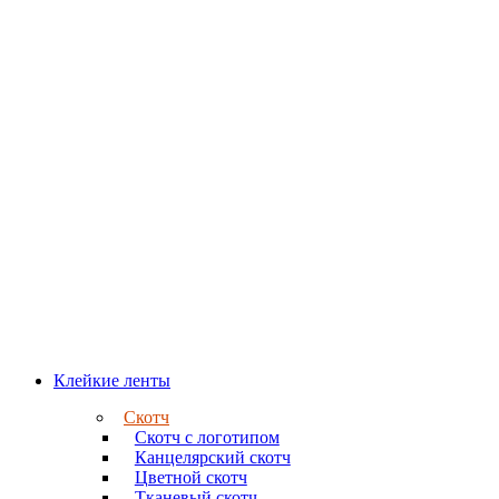
Клейкие ленты
Скотч
Скотч с логотипом
Канцелярский скотч
Цветной скотч
Тканевый скотч