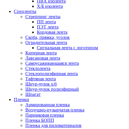
ПВХ изолента
Х/Б изолента
Спецленты
Стреппинг ленты
ПП лента
ПЭТ лента
Кордовая лента
Скоба, пряжка, уголок
Оградительная лента
Сигнальная лента с логотипом
Киперная лента
Лавсановая лента
Самоусаживающаяся лента
Стеклолента
Стеклополиэфирная лента
Тафтяная лента
Шнур-чулок х/б
Шнур-чулок полиэфирный
Шпагат
Пленки
Армированная пленка
Воздушно-пузырчатая пленка
Парниковая пленка
Пленка БОПП
Пленка для пиломатериалов