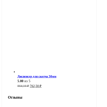
цена
цена:
составляла
5,12 ₽.
5,39 ₽.
Диспенсер для скотча 50мм
5.00
из 5
Первоначальная
Текущая
864,16
₽
762,50
₽
цена
цена:
составляла
762,50 ₽.
Отзывы
864,16 ₽.