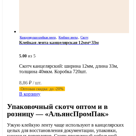
Канцелярская клейкая лента
,
Клейкие ленты
,
Скотч
Клейкая лента канцелярская 12мм×33м
5.00
из 5
Скотч канцелярский: ширина 12мм, длина 33м,
толщина 40мкм. Коробка 720шт.
8,86
₽
/ шт.
Оптовая скидка: до -20%
В корзину
Упаковочный скотч оптом и в
розницу — «АльянсПромПак»
Узкую клейкую ленту чаще используют в канцелярских
целых для восстановления документации, упаковки,
книжных переплетов. Скотч прозрачный небольшой