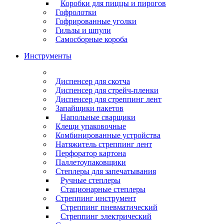
Коробки для пиццы и пирогов
Гофролотки
Гофрированные уголки
Гильзы и шпули
Самосборные короба
Инструменты
Диспенсер для скотча
Диспенсер для стрейч-пленки
Диспенсер для стреппинг лент
Запайщики пакетов
Напольные сварщики
Клещи упаковочные
Комбинированные устройства
Натяжитель стреппинг лент
Перфоратор картона
Паллетоупаковщики
Степлеры для запечатывания
Ручные степлеры
Стационарные степлеры
Стреппинг инструмент
Стреппинг пневматический
Стреппинг электрический