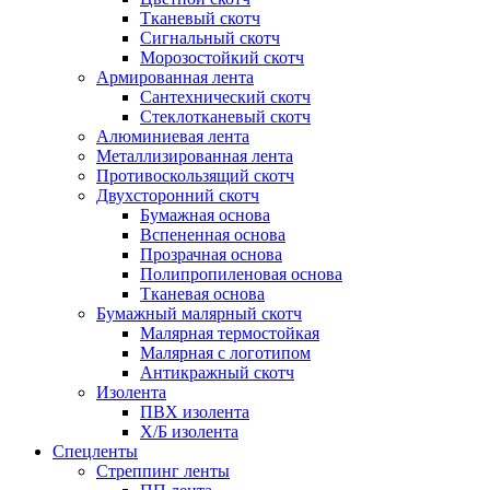
Тканевый скотч
Сигнальный скотч
Морозостойкий скотч
Армированная лента
Сантехнический скотч
Стеклотканевый скотч
Алюминиевая лента
Металлизированная лента
Противоскользящий скотч
Двухсторонний скотч
Бумажная основа
Вспененная основа
Прозрачная основа
Полипропиленовая основа
Тканевая основа
Бумажный малярный скотч
Малярная термостойкая
Малярная с логотипом
Антикражный скотч
Изолента
ПВХ изолента
Х/Б изолента
Спецленты
Стреппинг ленты