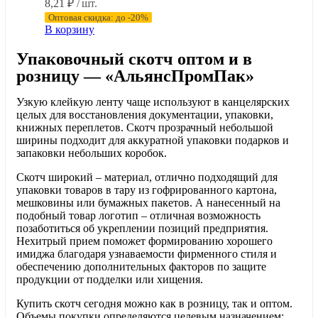
8,21
₽
/ шт.
Оптовая скидка: до -20%
В корзину
Упаковочный скотч оптом и в
розницу — «АльянсПромПак»
Узкую клейкую ленту чаще используют в канцелярских
целых для восстановления документации, упаковки,
книжных переплетов. Скотч прозрачный небольшой
ширины подходит для аккуратной упаковки подарков и
запаковки небольших коробок.
Скотч широкий – материал, отлично подходящий для
упаковки товаров в тару из гофрированного картона,
мешковины или бумажных пакетов. А нанесенный на
подобный товар логотип – отличная возможность
позаботиться об укреплении позиций предприятия.
Нехитрый прием поможет формированию хорошего
имиджа благодаря узнаваемости фирменного стиля и
обеспечению дополнительных факторов по защите
продукции от подделки или хищения.
Купить скотч сегодня можно как в розницу, так и оптом.
Объемы покупки определяются целевым назначением: