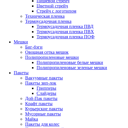
Пищевой стрейч
Цветной стрейч
Стрейч с логотипом
Техническая пленка
Термоусадочная пленка
Термоусадочная пленка ПВД
Термоусадочная пленка ПВХ
Термоусадочная пленка ПОФ
Мешки
Биг-бэги
Овощная сетка мешок
Полипропиленовые мешки
Полипропиленовые белые мешки
Полипропиленовые зеленые мешки
Пакеты
Вакуумные пакеты
Пакеты зип-лок
Грипперы
Слайдеры
Дой-Пак пакеты
Крафт пакеты
Курьерские пакеты
Мусорные пакеты
Майка
Пакеты для колес