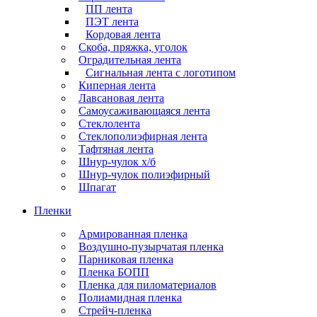
ПП лента
ПЭТ лента
Кордовая лента
Скоба, пряжка, уголок
Оградительная лента
Сигнальная лента с логотипом
Киперная лента
Лавсановая лента
Самоусаживающаяся лента
Стеклолента
Стеклополиэфирная лента
Тафтяная лента
Шнур-чулок х/б
Шнур-чулок полиэфирный
Шпагат
Пленки
Армированная пленка
Воздушно-пузырчатая пленка
Парниковая пленка
Пленка БОПП
Пленка для пиломатериалов
Полиамидная пленка
Стрейч-пленка