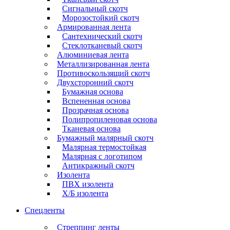
Сигнальный скотч
Морозостойкий скотч
Армированная лента
Сантехнический скотч
Стеклотканевый скотч
Алюминиевая лента
Металлизированная лента
Противоскользящий скотч
Двухсторонний скотч
Бумажная основа
Вспененная основа
Прозрачная основа
Полипропиленовая основа
Тканевая основа
Бумажный малярный скотч
Малярная термостойкая
Малярная с логотипом
Антикражный скотч
Изолента
ПВХ изолента
Х/Б изолента
Спецленты
Стреппинг ленты