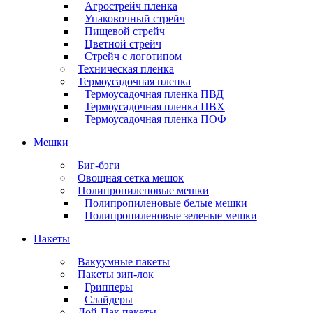
Агрострейч пленка
Упаковочный стрейч
Пищевой стрейч
Цветной стрейч
Стрейч с логотипом
Техническая пленка
Термоусадочная пленка
Термоусадочная пленка ПВД
Термоусадочная пленка ПВХ
Термоусадочная пленка ПОФ
Мешки
Биг-бэги
Овощная сетка мешок
Полипропиленовые мешки
Полипропиленовые белые мешки
Полипропиленовые зеленые мешки
Пакеты
Вакуумные пакеты
Пакеты зип-лок
Грипперы
Слайдеры
Дой-Пак пакеты