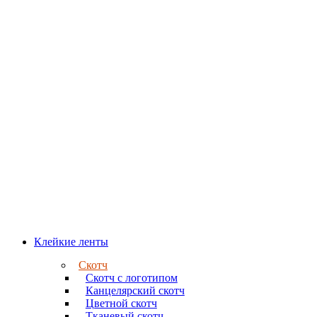
Клейкие ленты
Скотч
Скотч с логотипом
Канцелярский скотч
Цветной скотч
Тканевый скотч