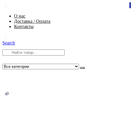
|
О нас
Доставка / Оплата
Контакты
|
Search
8 (812) 984-54-58
info@app-spb.ru
0
0