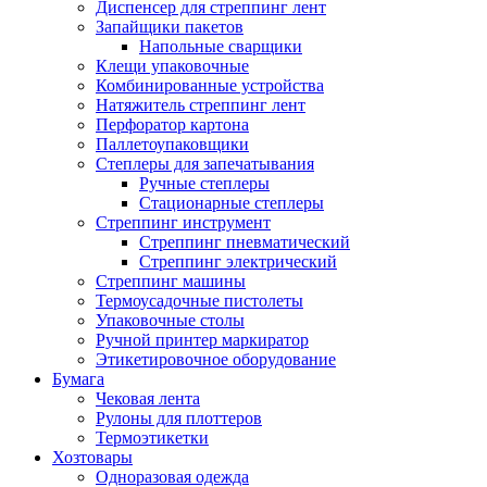
Диспенсер для стреппинг лент
Запайщики пакетов
Напольные сварщики
Клещи упаковочные
Комбинированные устройства
Натяжитель стреппинг лент
Перфоратор картона
Паллетоупаковщики
Степлеры для запечатывания
Ручные степлеры
Стационарные степлеры
Стреппинг инструмент
Стреппинг пневматический
Стреппинг электрический
Стреппинг машины
Термоусадочные пистолеты
Упаковочные столы
Ручной принтер маркиратор
Этикетировочное оборудование
Бумага
Чековая лента
Рулоны для плоттеров
Термоэтикетки
Хозтовары
Одноразовая одежда