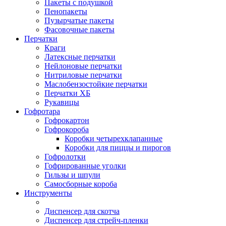
Пакеты с подушкой
Пенопакеты
Пузырчатые пакеты
Фасовочные пакеты
Перчатки
Краги
Латексные перчатки
Нейлоновые перчатки
Нитриловые перчатки
Маслобензостойкие перчатки
Перчатки ХБ
Рукавицы
Гофротара
Гофрокартон
Гофрокороба
Коробки четырехклапанные
Коробки для пиццы и пирогов
Гофролотки
Гофрированные уголки
Гильзы и шпули
Самосборные короба
Инструменты
Диспенсер для скотча
Диспенсер для стрейч-пленки