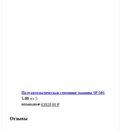
Полуавтоматическая стреппинг машина SP-501
5.00
из 5
Первоначальная
Текущая
69540,00
₽
63928,00
₽
цена
цена:
составляла
63928,00 ₽.
Отзывы
69540,00 ₽.