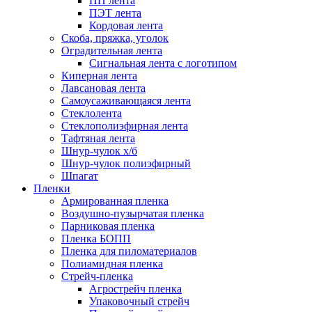
ПП лента
ПЭТ лента
Кордовая лента
Скоба, пряжка, уголок
Оградительная лента
Сигнальная лента с логотипом
Киперная лента
Лавсановая лента
Самоусаживающаяся лента
Стеклолента
Стеклополиэфирная лента
Тафтяная лента
Шнур-чулок х/б
Шнур-чулок полиэфирный
Шпагат
Пленки
Армированная пленка
Воздушно-пузырчатая пленка
Парниковая пленка
Пленка БОПП
Пленка для пиломатериалов
Полиамидная пленка
Стрейч-пленка
Агрострейч пленка
Упаковочный стрейч