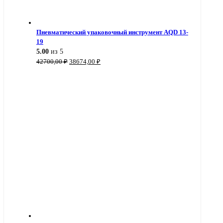
Пневматический упаковочный инструмент AQD 13-
19
5.00
из 5
Первоначальная
Текущая
42700,00
₽
38674,00
₽
цена
цена:
составляла
38674,00 ₽.
42700,00 ₽.